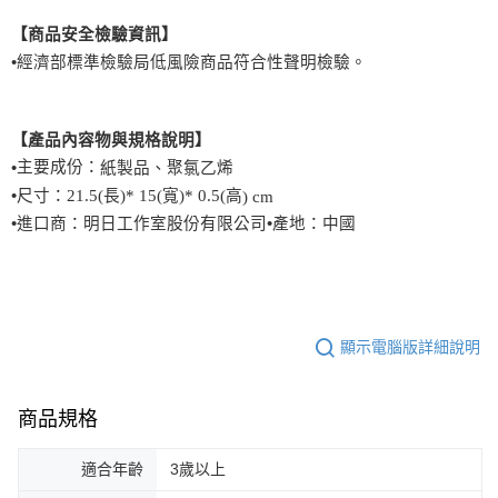
【商品安全檢驗資訊】
•
經濟部標準檢驗局低風險商品符合性聲明檢驗。
【產品內容物與規格說明】
主要成份：
•
紙製品、聚氯乙烯
•
尺寸：
21.5(
長
)* 15(
寬
)* 0.5(
高
) cm
•進口商：明日工作室股份有限公司
•
產地：中國
顯示電腦版詳細說明
商品規格
適合年齡
3歲以上