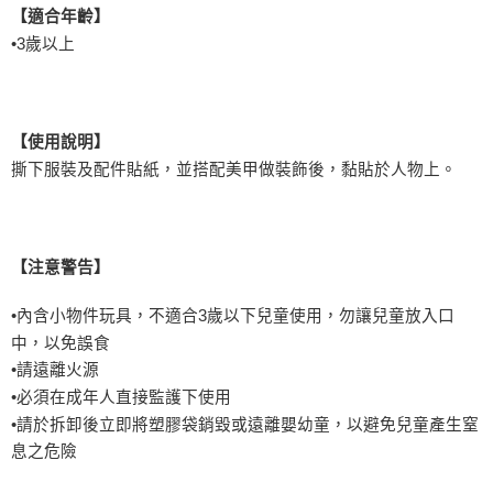
【適合年齡】
•
3
歲以上
【使用說明】
撕下服裝及配件貼紙，並搭配美甲做裝飾後，黏貼於人物上。
【注意警告】
•內含小物件玩具，不適合
3
歲以下兒童使用，勿讓兒童放入口
中，以免誤食
•請遠離火源
•必須在成年人直接監護下使用
•請於拆卸後立即將塑膠袋銷毀或遠離嬰幼童，以避免兒童產生窒
息之危險