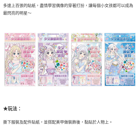
多達上百張的貼紙，盡情學習偶像的穿著打扮，讓每個小女孩都可以成為
最閃亮的明星～
★玩法：
撕下服裝及配件貼紙，並搭配美甲做裝飾後，黏貼於人物上。