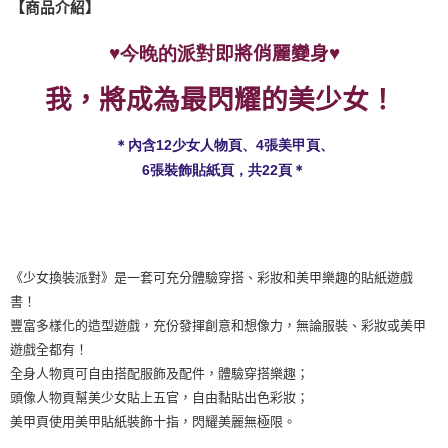
【商品介紹】
全家取貨付款
♥
♥
每筆NT$60，滿NT$490(含以上)免運費
即將俏麗變身
今晚的派對
7-11取貨付款
我，將成為最閃耀的美少女！
每筆NT$60，滿NT$490(含以上)免運費
＊內含12少女人物頁、4張美甲頁、
宅配
6張裝飾貼紙頁，共22頁＊
每筆NT$85，滿NT$490(含以上)免運費
郵局
每筆NT$85，滿NT$490(含以上)免運費
《少女換裝派對》是一套可充分體驗穿搭、彩妝和美甲樂趣的貼紙遊戲
境外區配送
查看運費
書！
豐富多樣化的造型遊戲，充份發揮創意和想像力，無論服裝、彩妝或美甲
遊戲全都有！
全身人物頁可自由搭配服飾及配件，體驗穿搭樂趣；
頭像人物頁幫美少女貼上五官，自由黏貼出色彩妝；
美甲頁使用美甲貼紙裝飾十指，閃耀美麗無極限。