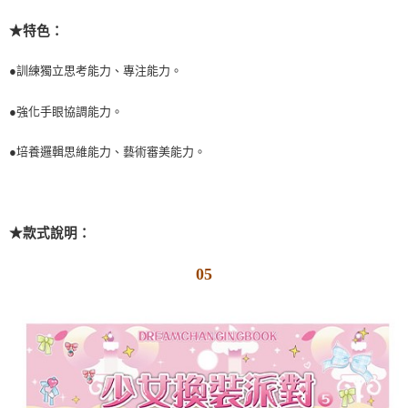
★特色：
●
訓練獨立思考能力、專注能力。
●
強化手眼協調能力
。
●
培養邏輯思維能力、藝術審美能力
。
★款式說明：
05