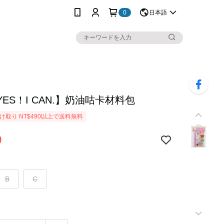
0
日本語
ES！I CAN.】奶油咕卡材料包
け取り NT$490以上で送料無料
9
B
C