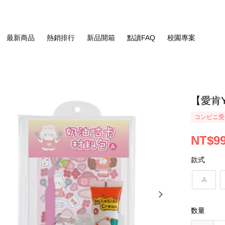
最新商品
熱銷排行
新品開箱
點讀FAQ
校園專案
【愛肯Y
コンビニ受
NT$9
款式
A
数量