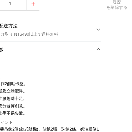
履歴
を削除する
配送方法
け取り NT$490以上で送料無料
方法
徴
カード1回払い
トカード分割払い
徴
い、金利0、毎回
NT$33
21行の銀行
製作2個咕卡盤。
い、金利0、毎回
NT$16
21行の銀行
庫商業銀行
第一商業銀行
紙及立體配件。
業銀行
彰化商業銀行
払い、金利0、毎回
NT$8
21行の銀行
庫商業銀行
第一商業銀行
油膠趣味十足。
業儲蓄銀行
台北富邦商業銀行
業銀行
彰化商業銀行
払い、金利0、毎回
充分發揮創意。
NT$4
20行の銀行
庫商業銀行
第一商業銀行
華商業銀行
兆豐國際商業銀行
業儲蓄銀行
台北富邦商業銀行
業銀行
彰化商業銀行
上手不易失敗。
小企業銀行
台中商業銀行
庫商業銀行
第一商業銀行
店頭代金引換
華商業銀行
兆豐國際商業銀行
業儲蓄銀行
台北富邦商業銀行
(台湾)商業銀行
華泰商業銀行
業銀行
彰化商業銀行
ポイント
小企業銀行
台中商業銀行
華商業銀行
兆豐國際商業銀行
業銀行
遠東国際商業銀行
業儲蓄銀行
台北富邦商業銀行
盤吊飾2個(款式隨機)、貼紙2張、珠鍊2條、奶油膠條1
(台湾)商業銀行
華泰商業銀行
小企業銀行
台中商業銀行