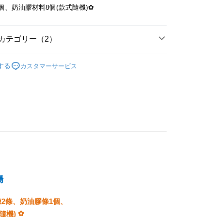
業銀行
永豐商業銀行
際商業銀行
台湾中小企業銀行
業銀行
遠東国際商業銀行
個、奶油膠材料8個(款式隨機)✿
(台湾)商業銀行
華泰商業銀行
業銀行
星展(台湾)商業銀行
業銀行
HSBC(台湾)商業銀行
業銀行
永豐商業銀行
業銀行
遠東国際商業銀行
際商業銀行
中国信託商業銀行
業銀行
聯邦商業銀行
業銀行
星展(台湾)商業銀行
業銀行
永豐商業銀行
天クレジットカード会社
際商業銀行
元大商業銀行
際商業銀行
中国信託商業銀行
カテゴリー（2）
業銀行
星展(台湾)商業銀行
業銀行
玉山商業銀行
天クレジットカード会社
t
際商業銀行
中国信託商業銀行
湾)商業銀行
台新國際商業銀行
換裝｜咕卡｜DIY手作
咕卡
天クレジットカード会社
託商業銀行
台湾楽天クレジットカード会社
y
する
カスタマーサービス
換裝｜咕卡｜DIY手作
DIY手作
付款
T$60、NT$490以上で送料無料
場
付款
T$60、NT$490以上で送料無料
鍊2條、奶油膠條1個、
✿
隨機)