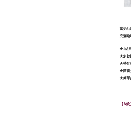
當奶油
充滿趣
★
1組
多款
★
搭配
★
隨喜
★
簡單
★
【A款