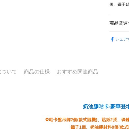
元大商
兆豐國
聯邦商
個、鑷子1
HSBC
Apple Pay
玉山商
台中商
元大商
聯邦商
台新國
華泰商
玉山商
JKOPAY
元大商
台湾楽
遠東国
台新國
商品関連
玉山商
永豐商
台湾楽
Easy Walle
台新國
星展(台
貼紙｜公主
台湾楽
中国信
Google Pa
シェア
貼紙｜公主
Plus Pay
ATM払い
について
商品の仕様
おすすめ関連商品
配送方法
全家取貨
配送毎にN
‧豪華
登
奶油膠咕卡
7-11取貨
配送毎にN
✿
咕卡盤吊飾2個(款式隨機)、貼紙2張、珠
宅配
鑷子1個、奶油膠材料8個(款式