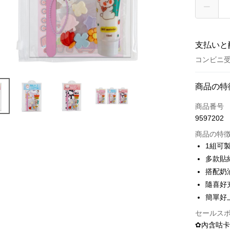
支払いと
コンビニ受
お支払い
商品の特
クレジット
商品番号
9597202
クレジッ
商品の特
3回払
1組可
6回払
合作金
多款貼
華南商
12回
合作金
搭配奶
上海商
華南商
24回
隨喜好
合作金
国泰世
上海商
華南商
簡單好
台湾中
合作金
コンビニ
国泰世
上海商
HSBC
華南商
セールス
台湾中
国泰世
聯邦商
LINE Pay
上海商
✿內含咕卡
HSBC
台湾中