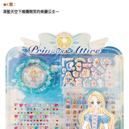
★
C款：
湛藍天空下燦爛微笑的美麗公主～