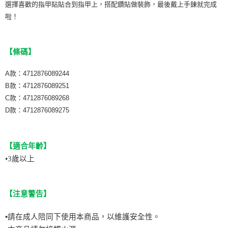
選擇喜歡的指甲貼貼合到指甲上，搭配鑽貼做裝飾，最後戴上手鍊就完成
啦！
【條碼】
A款：4712876089244
B款：4712876089251
C款：4712876089268
D款：4712876089275
【適合年齡】
•
3
歲以上
【注意警告】
•請在成人陪同下使用本商品，以維護安全性。