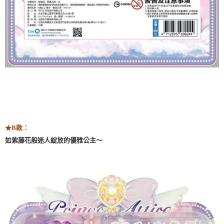
★
B款：
～
如紫藤花般迷人綻放的優雅公主