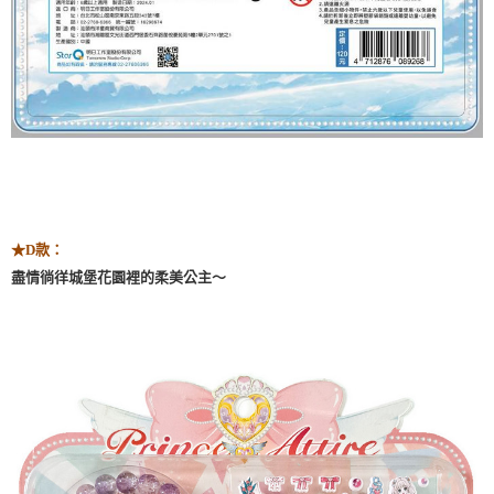
D款：
★
盡情徜徉城堡花園裡的柔美公主～