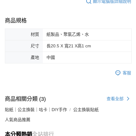
顯示電腦版詳細說明
商品規格
材質
紙製品、聚氯乙烯、水
尺寸
長20.5 X 寬21 X高1 cm
產地
中國
客服
商品相關分類 (3)
查看全部
貼紙｜公主換裝｜咕卡｜DIY手作
公主換裝貼紙
人氣商品推薦
本分類熱銷
全站排行