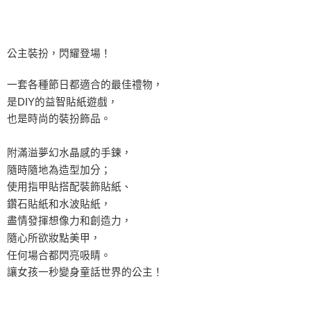
公主裝扮，閃耀登場！
一套各種節日都適合的最佳禮物，
是DIY的益智貼紙遊戲，
也是時尚的裝扮飾品。
附滿溢夢幻水晶感的手鍊，
隨時隨地為造型加分；
使用指甲貼搭配裝飾貼紙、
鑽石貼紙和水波貼紙，
盡情發揮想像力和創造力，
隨心所欲妝點美甲，
任何場合都閃亮吸睛。
讓女孩一秒變身童話世界的公主！