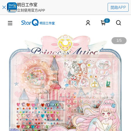
明日工作室
開啟APP
立刻使用官方APP
0
1
/
5