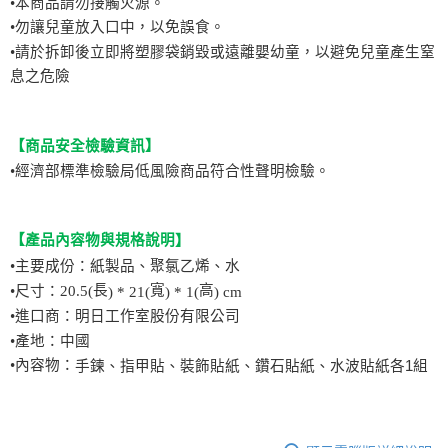
•本商品請勿接觸火源。
•勿讓兒童放入口中，以免誤食。
•請於拆卸後立即將塑膠袋銷毀或遠離嬰幼童，以避免兒童產生窒
息之危險
【商品安全檢驗資訊】
•
經濟部標準檢驗局低風險商品符合性聲明檢驗。
【
產品內容物與規格說明
】
•
主要成份：紙製品、聚氯乙烯、水
長
寬
高
•尺寸：
20.5(
) * 21(
) * 1(
) cm
•進口商：明日工作室股份有限公司
•產地：中國
•內容物：
手鍊、指甲貼、裝飾貼紙、鑽石貼紙、水波貼紙各1組