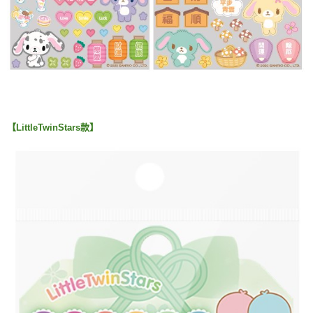
【LittleTwinStars款】