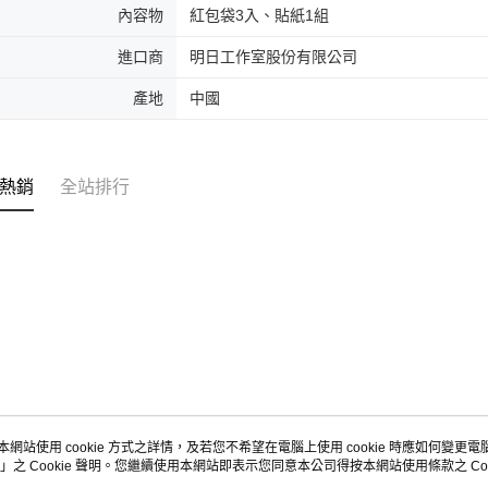
內容物
紅包袋3入、貼紙1組
進口商
明日工作室股份有限公司
產地
中國
熱銷
全站排行
本網站使用 cookie 方式之詳情，及若您不希望在電腦上使用 cookie 時應如何變更電腦的
」之 Cookie 聲明。您繼續使用本網站即表示您同意本公司得按本網站使用條款之 Coo
關於我們
客服資訊