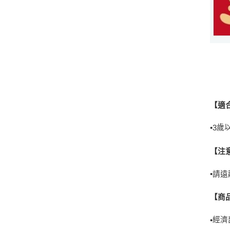
【適
歲
•
3
【注
•
請遠
【商
經濟
•