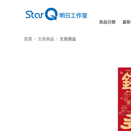
商品分類
最新
首頁
文具用品
文具用品