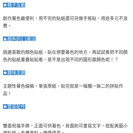
★親子互動
創作著色最便利，用不完的貼紙還可另做手帳貼，用途多元不浪
費。
★顏色的
1 1
魔法
挑選喜歡的顏色貼紙，貼在想要著色的地方，再試試看把不同顏
色的貼紙重疊貼貼看，是不是出現不同的圖形跟顏色呢！？
★趣味主題
主題性著色線稿，單張厚紙，貼完就是一幅獨一無二的拼貼作
品！
★豐富配件
雙面祝福手牌，正面可供著色，背面則可書寫文字，搭配美圖小
語貼紙，先畫再貼，傳情達意。