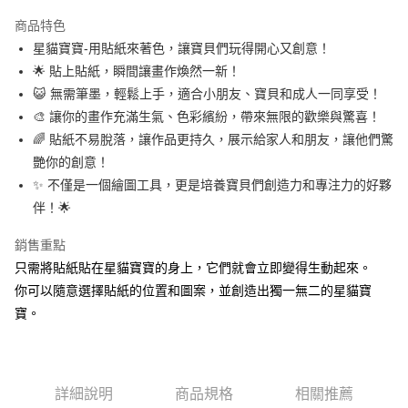
3 期 0 利率 每期
NT$33
21家銀行
商品特色
6 期 0 利率 每期
NT$16
21家銀行
合作金庫商業銀行
第一商業銀行
星貓寶寶-用貼紙來著色，讓寶貝們玩得開心又創意！
華南商業銀行
彰化商業銀行
12 期 0 利率 每期
NT$8
21家銀行
合作金庫商業銀行
第一商業銀行
🌟 貼上貼紙，瞬間讓畫作煥然一新！
上海商業儲蓄銀行
台北富邦商業銀行
華南商業銀行
彰化商業銀行
24 期 0 利率 每期
NT$4
20家銀行
合作金庫商業銀行
第一商業銀行
國泰世華商業銀行
兆豐國際商業銀行
😺 無需筆墨，輕鬆上手，適合小朋友、寶貝和成人一同享受！
上海商業儲蓄銀行
台北富邦商業銀行
華南商業銀行
彰化商業銀行
臺灣中小企業銀行
台中商業銀行
合作金庫商業銀行
第一商業銀行
🎨 讓你的畫作充滿生氣、色彩繽紛，帶來無限的歡樂與驚喜！
超商取貨付款
國泰世華商業銀行
兆豐國際商業銀行
上海商業儲蓄銀行
台北富邦商業銀行
匯豐（台灣）商業銀行
華泰商業銀行
華南商業銀行
彰化商業銀行
臺灣中小企業銀行
台中商業銀行
🌈 貼紙不易脫落，讓作品更持久，展示給家人和朋友，讓他們驚
國泰世華商業銀行
兆豐國際商業銀行
聯邦商業銀行
遠東國際商業銀行
LINE Pay
上海商業儲蓄銀行
台北富邦商業銀行
匯豐（台灣）商業銀行
華泰商業銀行
艷你的創意！
臺灣中小企業銀行
台中商業銀行
元大商業銀行
永豐商業銀行
兆豐國際商業銀行
臺灣中小企業銀行
聯邦商業銀行
遠東國際商業銀行
匯豐（台灣）商業銀行
華泰商業銀行
✨ 不僅是一個繪圖工具，更是培養寶貝們創造力和專注力的好夥
Apple Pay
玉山商業銀行
星展（台灣）商業銀行
台中商業銀行
匯豐（台灣）商業銀行
元大商業銀行
永豐商業銀行
聯邦商業銀行
遠東國際商業銀行
伴！🌟
台新國際商業銀行
中國信託商業銀行
華泰商業銀行
聯邦商業銀行
玉山商業銀行
星展（台灣）商業銀行
街口支付
元大商業銀行
永豐商業銀行
台灣樂天信用卡公司
遠東國際商業銀行
元大商業銀行
台新國際商業銀行
中國信託商業銀行
玉山商業銀行
星展（台灣）商業銀行
銷售重點
永豐商業銀行
玉山商業銀行
台灣樂天信用卡公司
悠遊付
台新國際商業銀行
中國信託商業銀行
只需將貼紙貼在星貓寶寶的身上，它們就會立即變得生動起來。
星展（台灣）商業銀行
台新國際商業銀行
台灣樂天信用卡公司
中國信託商業銀行
台灣樂天信用卡公司
Google Pay
你可以隨意選擇貼紙的位置和圖案，並創造出獨一無二的星貓寶
寶。
全盈+PAY
ATM付款
詳細說明
商品規格
相關推薦
運送方式