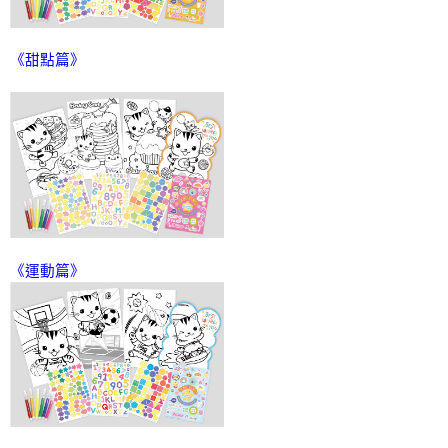
《甜點篇》
《運動篇》