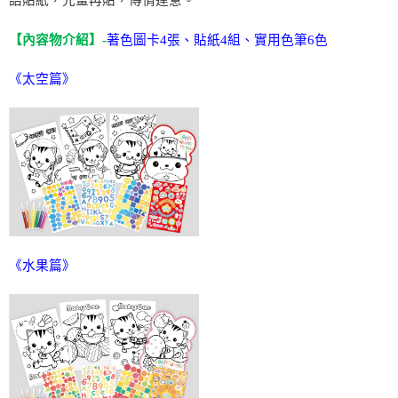
【內容物介紹】-
著色圖卡
4
張、貼紙
4
組、實用色筆
6
色
《太空篇》
《水果篇》