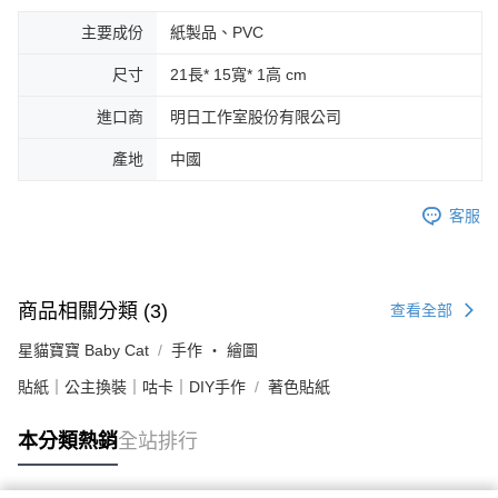
主要成份
紙製品、PVC
尺寸
21長* 15寬* 1高 cm
進口商
明日工作室股份有限公司
產地
中國
客服
商品相關分類 (3)
查看全部
星貓寶寶 Baby Cat
手作 ‧ 繪圖
貼紙｜公主換裝｜咕卡｜DIY手作
著色貼紙
本分類熱銷
全站排行