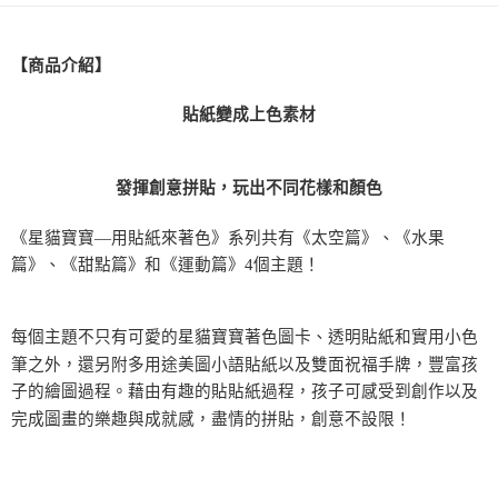
全家取貨付款
每筆NT$60，滿NT$490(含以上)免運費
【商品介紹】
7-11取貨付款
貼紙變成上色素材
每筆NT$60，滿NT$490(含以上)免運費
宅配
發揮創意拼貼，玩出不同花樣和顏色
每筆NT$85，滿NT$490(含以上)免運費
《星貓寶寶—用貼紙來著色》系列共有《太空篇》、《水果
郵局
篇》、《甜點篇》和《運動篇》
4
個主題！
每筆NT$85，滿NT$490(含以上)免運費
境外區配送
查看運費
每個主題不只有可愛的星貓寶寶著色圖卡、透明貼紙和實用小色
筆之外，還另附多用途美圖小語貼紙以及雙面祝福手牌，豐富孩
子的繪圖過程。藉由有趣的貼貼紙過程，孩子可感受到創作以及
完成圖畫的樂趣與成就感，盡情的拼貼，創意不設限！