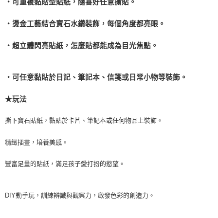
‧可重複黏貼型貼紙，隨喜好任意撕貼。
‧燙金工藝結合寶石水鑽裝飾，每個角度都亮眼。
‧超立體閃亮貼紙，怎麼貼都能成為目光焦點。
‧可任意黏貼於日記、筆記本、信箋或日常小物等裝飾。
★玩法
撕下寶石貼紙，黏貼於卡片、筆記本或任何物品上裝飾。
精緻插畫，培養美感。
豐富足量的貼紙，滿足孩子愛打扮的慾望。
DIY
動手玩，訓練辨識與觀察力，啟發色彩的創造力。