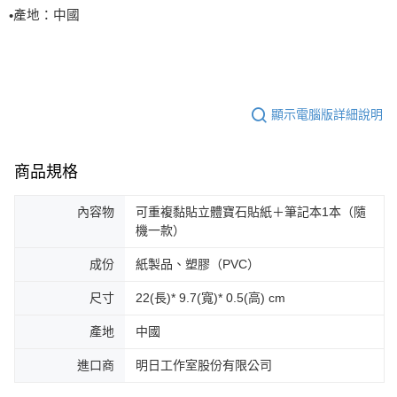
產地：中國
•
顯示電腦版詳細說明
商品規格
內容物
可重複黏貼立體寶石貼紙＋筆記本1本（隨
機一款）
成份
紙製品、塑膠（PVC）
尺寸
22(長)* 9.7(寬)* 0.5(高) cm
產地
中國
進口商
明日工作室股份有限公司