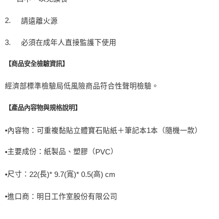
2.
請遠離火源
3.
必須在成年人直接監護下使用
【商品安全檢驗資訊】
經濟部標準檢驗局低風險商品符合性聲明檢驗。
【產品內容物與規格說明】
•
內容物：
可重複黏貼立體寶石貼紙＋筆記本
1
本（隨機一款）
主要成份：紙製品、塑膠（
）
•
PVC
尺寸：
長
寬
高
•
22(
)* 9.7(
)* 0.5(
) cm
•進口商：明日工作室股份有限公司