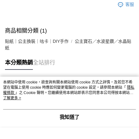
客服
商品相關分類 (1)
貼紙｜公主換裝｜咕卡｜DIY手作
公主寶石／水波星鑽／水晶貼
紙
本分類熱銷
全站排行
本網站中使用 cookie，欲查詢有關本網站使用 cookie 方式之詳情，及若您不希
熱門標籤
望在電腦上使用 cookie 時應如何變更電腦的 cookie 設定，請參閱本網站「
隱私
權條款
」之 Cookie 聲明。您繼續使用本網站即表示您同意本公司得按本網站使
用條款之 Cookie 聲明使用 cookie。
了解更多 >
我知道了