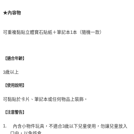
★內容物
可重複黏貼立體寶石貼紙＋筆記本
1
本（隨機一款）
【適合年齡】
歲以上
3
【使用說明】
可黏貼於卡片、筆記本或任何物品上裝飾
。
【注意警告】
1.
內含小物件玩具，不適合
3
歲以下兒童使用，勿讓兒童放入
口中，以免誤食