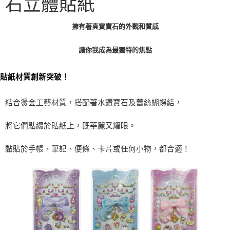
石立體貼紙
全家取貨付款
每筆NT$60，滿NT$490(含以上)免運費
擁有著真實寶石的外觀和質感
7-11取貨付款
讓你我成為最獨特的焦點
每筆NT$60，滿NT$490(含以上)免運費
貼紙材質創新突破！
宅配
每筆NT$85，滿NT$490(含以上)免運費
結合燙金工藝材質，搭配著水鑽寶石及蕾絲蝴蝶結，
郵局
每筆NT$85，滿NT$490(含以上)免運費
將它們點綴於貼紙上，既華麗又耀眼。
境外區配送
查看運費
黏貼於手帳、筆記、便條、卡片或任何小物，都合適！