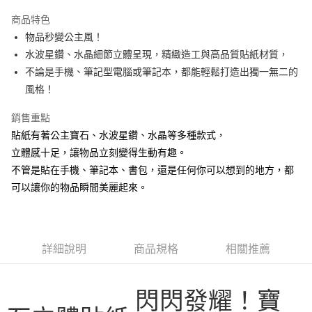
3 期 0 利率 每期
NT$33
21家銀行
商品特色
6 期 0 利率 每期
NT$16
21家銀行
合作金庫商業銀行
第一商業銀行
物品秒變公主風！
華南商業銀行
彰化商業銀行
12 期 0 利率 每期
NT$8
21家銀行
合作金庫商業銀行
第一商業銀行
水波星鑽、水晶細節立體呈現，精緻造工與高品質貼紙材質，
上海商業儲蓄銀行
台北富邦商業銀行
華南商業銀行
彰化商業銀行
24 期 0 利率 每期
NT$4
20家銀行
合作金庫商業銀行
第一商業銀行
國泰世華商業銀行
兆豐國際商業銀行
不論是手機、筆記型電腦或筆記本，都能輕鬆打造出獨一無二的
上海商業儲蓄銀行
台北富邦商業銀行
華南商業銀行
彰化商業銀行
臺灣中小企業銀行
台中商業銀行
合作金庫商業銀行
第一商業銀行
風格！
超商取貨付款
國泰世華商業銀行
兆豐國際商業銀行
上海商業儲蓄銀行
台北富邦商業銀行
匯豐（台灣）商業銀行
華泰商業銀行
華南商業銀行
彰化商業銀行
臺灣中小企業銀行
台中商業銀行
國泰世華商業銀行
兆豐國際商業銀行
聯邦商業銀行
遠東國際商業銀行
LINE Pay
上海商業儲蓄銀行
台北富邦商業銀行
銷售重點
匯豐（台灣）商業銀行
華泰商業銀行
臺灣中小企業銀行
台中商業銀行
元大商業銀行
永豐商業銀行
兆豐國際商業銀行
臺灣中小企業銀行
貼紙有著公主寶石、水波星鑽、水晶等多種款式，
聯邦商業銀行
遠東國際商業銀行
匯豐（台灣）商業銀行
華泰商業銀行
Apple Pay
玉山商業銀行
星展（台灣）商業銀行
台中商業銀行
匯豐（台灣）商業銀行
元大商業銀行
永豐商業銀行
立體感十足，讓物品立刻變得生動有趣。
聯邦商業銀行
遠東國際商業銀行
台新國際商業銀行
中國信託商業銀行
華泰商業銀行
聯邦商業銀行
玉山商業銀行
星展（台灣）商業銀行
街口支付
不管是貼在手機、筆記本、書包，還是任何你可以想到的地方，都
元大商業銀行
永豐商業銀行
台灣樂天信用卡公司
遠東國際商業銀行
元大商業銀行
台新國際商業銀行
中國信託商業銀行
玉山商業銀行
星展（台灣）商業銀行
可以讓你的物品瞬間美麗起來。
永豐商業銀行
玉山商業銀行
台灣樂天信用卡公司
悠遊付
台新國際商業銀行
中國信託商業銀行
星展（台灣）商業銀行
台新國際商業銀行
台灣樂天信用卡公司
中國信託商業銀行
台灣樂天信用卡公司
Google Pay
全盈+PAY
詳細說明
商品規格
相關推薦
ATM付款
閃閃發耀！寶
運送方式