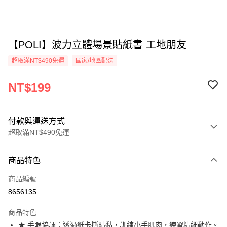
【POLI】波力立體場景貼紙書 工地朋友
超取滿NT$490免運
國家/地區配送
NT$199
付款與運送方式
超取滿NT$490免運
付款方式
商品特色
信用卡一次付款
商品編號
信用卡分期付款
8656135
3 期 0 利率 每期
NT$66
21家銀行
商品特色
6 期 0 利率 每期
NT$33
21家銀行
合作金庫商業銀行
第一商業銀行
★ 手眼協調：透過紙卡撕貼黏，訓練小手肌肉，練習精細動作。