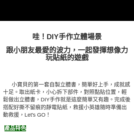
7-11取貨付款
每筆NT$60，滿NT$490(含以上)免運費
宅配
哇！
DIY
手作立體場景
每筆NT$85，滿NT$490(含以上)免運費
郵局
跟小朋友最愛的波力，一起發揮想像力
每筆NT$85，滿NT$490(含以上)免運費
玩貼紙的遊戲
境外區配送
查看運費
小寶貝的第一套自製立體書，簡單好上手，成就感
十足。取出紙卡，小心拆下部件，對照黏貼位置，輕
鬆做出立體書，
DIY
手作就是這麼簡單又有趣。完成後
搭配好撕不留痕的靜電貼紙，救援小英雄隨時準備出
動救援，
Let's GO
！
產品特色