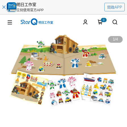
明日工作室
開啟APP
立刻使用官方APP
0
1
/
4