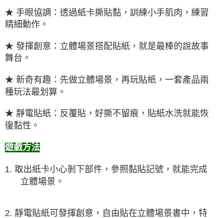
★
手眼協調：透過紙卡撕貼黏，訓練小手肌肉，練習
精細動作。
★
發揮創意：立體場景搭配貼紙，就是最棒的說故事
舞台。
★
新奇有趣：先做立體場景，再玩貼紙，一套產品兩
種玩法最划算。
★
靜電貼紙：反覆貼，好撕不留痕，貼紙水洗就能恢
復黏性。
遊戲方法
1.
取出紙卡小心剝下部件，參照黏貼記號，就能完成
立體場景。
2.
靜電貼紙可發揮創意，自由貼在立體場景書中，特