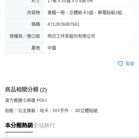
尺寸
17長 x 20寬 x 0.5高 cm
內容物
書籍一冊、立體紙卡1組、靜電貼紙2組
條碼
4712876087561
授權商／進口商
明日工作室股份有限公司
產地
中國
客服
商品相關分類 (2)
波力救援小英雄 POLI
貼紙｜公主換裝｜咕卡｜DIY手作
3D立體貼紙
本分類熱銷
全站排行