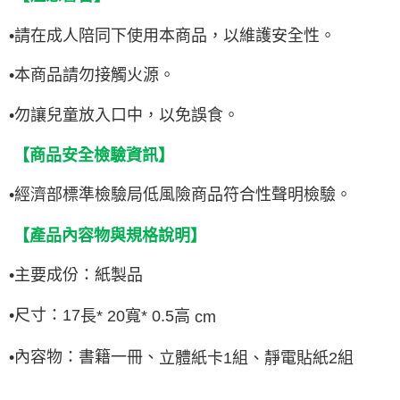
•請在成人陪同下使用本商品，以維護安全性。
•本商品請勿接觸火源。
•勿讓兒童放入口中，以免誤食。
【商品安全檢驗資訊】
•
經濟部標準檢驗局低風險商品符合性聲明檢驗。
【產品內容物與規格說明】
•
主要成份：紙製品
•
尺寸：
17
長
* 20
寬
* 0.5
高
cm
•內容物：
書籍一冊、
立體紙卡
1
組、靜電貼紙
2
組