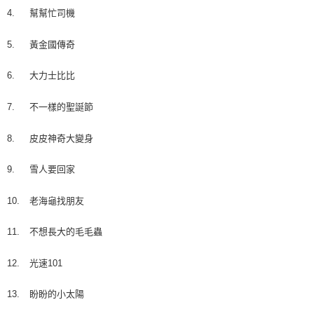
4.
幫幫忙司機
5.
黃金國傳奇
6.
大力士比比
7.
不一樣的聖誕節
8.
皮皮神奇大變身
9.
雪人要回家
10.
老海龜找朋友
11.
不想長大的毛毛蟲
12.
光速101
13.
盼盼的小太陽