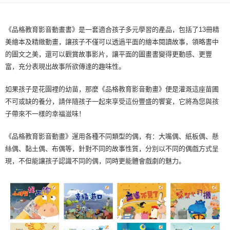
全家取貨付款
每笔NT$60，满NT$490(含以上)免运费
《品格教育影音動畫書》是一套適合孩子多元學習的產品，包括了13冊精
美繪本及精緻動畫，讓孩子不僅可以透過平面的繪本閱讀故事，領略書中
7-11取貨付款
的圖文之美，還可以觀賞故事影片，讓平面的圖畫書變得更動感、更豐
每笔NT$60，满NT$490(含以上)免运费
富，充分表現出故事所欲傳達的趣味性。
宅配
如果孩子是花園裡的幼苗，那麼《品格教育影音動畫》便是灌溉這座苗圃
每笔NT$85，满NT$490(含以上)免运费
不可或缺的養分，請伴隨孩子一起來享受這份豐盛的饗宴，它將為您與孩
郵局
子帶來不一樣的幸福滋味！
每笔NT$85，满NT$490(含以上)免运费
《品格教育影音動畫》運用各種不同類型的偶，有：大嘴偶、紙板偶、懸
絲偶、黏土偶、布偶等，針對不同的故事性質，分別以不同的偶戲方式呈
現，不但能讓孩子認識不同的偶，同時更能體會戲劇的魅力。