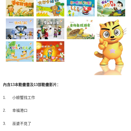
內含13本動畫書及13部動畫影片：
1.
小螃蟹找工作
2.
幸福港口
3.
巫婆不見了