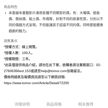
3期 0利率，每期
NT$1,000
21家银行
商品特色
6期 0利率，每期
NT$500
21家银行
合作金库商业银行
第一商业银行
本套繪本書籍影片運用各種不同類型的偶，有：大嘴偶、紙板
华南商业银行
彰化商业银行
12期 0利率，每期
NT$250
21家银行
合作金库商业银行
第一商业银行
偶、懸絲偶、黏土偶、布偶等，針對不同的故事性質，分別以不
上海商业储蓄银行
台北富邦商业银行
华南商业银行
彰化商业银行
24期 0利率，每期
NT$125
20家银行
合作金库商业银行
第一商业银行
国泰世华商业银行
兆丰国际商业银行
同的偶戲方式呈現，不但能讓孩子認識不同的偶，同時更能體會
上海商业储蓄银行
台北富邦商业银行
华南商业银行
彰化商业银行
台湾中小企业银行
台中商业银行
合作金库商业银行
第一商业银行
戲劇的魅力。
超商取货付款
国泰世华商业银行
兆丰国际商业银行
上海商业储蓄银行
台北富邦商业银行
汇丰（台湾）商业银行
华泰商业银行
华南商业银行
彰化商业银行
台湾中小企业银行
台中商业银行
国泰世华商业银行
兆丰国际商业银行
联邦商业银行
远东国际商业银行
LINE Pay
上海商业储蓄银行
台北富邦商业银行
销售重点
汇丰（台湾）商业银行
华泰商业银行
台湾中小企业银行
台中商业银行
元大商业银行
永丰商业银行
兆丰国际商业银行
台湾中小企业银行
*授權方式：線上閱覽。
联邦商业银行
远东国际商业银行
汇丰（台湾）商业银行
华泰商业银行
Apple Pay
玉山商业银行
星展（台湾）商业银行
台中商业银行
汇丰（台湾）商业银行
元大商业银行
永丰商业银行
*授權人數：100人。
联邦商业银行
远东国际商业银行
台新国际商业银行
中国信托商业银行
华泰商业银行
联邦商业银行
玉山商业银行
星展（台湾）商业银行
街口支付
*授權期間：三年。
元大商业银行
永丰商业银行
台湾乐天信用卡公司
远东国际商业银行
元大商业银行
台新国际商业银行
中国信托商业银行
玉山商业银行
星展（台湾）商业银行
*此區僅提供商品介紹，請勿在此下單，欲購者請洽業務窗口：02-
永丰商业银行
玉山商业银行
台湾乐天信用卡公司
悠遊付
台新国际商业银行
中国信托商业银行
27606366ext.153或請至help@tomor.com信箱留言。
星展（台湾）商业银行
台新国际商业银行
台湾乐天信用卡公司
中国信托商业银行
台湾乐天信用卡公司
Google Pay
價格明細表及報價資訊請至以下網頁詳閱-
https://www.tomor.com/Article/Detail/72200
Plus PAY
ATM付款
详细说明
商品规格
相关推荐
运送方式