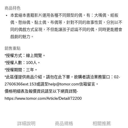
3 期 0 利率 每期
NT$1,000
21家銀行
商品特色
6 期 0 利率 每期
NT$500
21家銀行
合作金庫商業銀行
第一商業銀行
本套繪本書籍影片運用各種不同類型的偶，有：大嘴偶、紙板
華南商業銀行
彰化商業銀行
12 期 0 利率 每期
NT$250
21家銀行
合作金庫商業銀行
第一商業銀行
偶、懸絲偶、黏土偶、布偶等，針對不同的故事性質，分別以不
上海商業儲蓄銀行
台北富邦商業銀行
華南商業銀行
彰化商業銀行
24 期 0 利率 每期
NT$125
20家銀行
合作金庫商業銀行
第一商業銀行
國泰世華商業銀行
兆豐國際商業銀行
同的偶戲方式呈現，不但能讓孩子認識不同的偶，同時更能體會
上海商業儲蓄銀行
台北富邦商業銀行
華南商業銀行
彰化商業銀行
臺灣中小企業銀行
台中商業銀行
合作金庫商業銀行
第一商業銀行
戲劇的魅力。
超商取貨付款
國泰世華商業銀行
兆豐國際商業銀行
上海商業儲蓄銀行
台北富邦商業銀行
匯豐（台灣）商業銀行
華泰商業銀行
華南商業銀行
彰化商業銀行
臺灣中小企業銀行
台中商業銀行
國泰世華商業銀行
兆豐國際商業銀行
聯邦商業銀行
遠東國際商業銀行
LINE Pay
上海商業儲蓄銀行
台北富邦商業銀行
銷售重點
匯豐（台灣）商業銀行
華泰商業銀行
臺灣中小企業銀行
台中商業銀行
元大商業銀行
永豐商業銀行
兆豐國際商業銀行
臺灣中小企業銀行
*授權方式：線上閱覽。
聯邦商業銀行
遠東國際商業銀行
匯豐（台灣）商業銀行
華泰商業銀行
Apple Pay
玉山商業銀行
星展（台灣）商業銀行
台中商業銀行
匯豐（台灣）商業銀行
元大商業銀行
永豐商業銀行
*授權人數：100人。
聯邦商業銀行
遠東國際商業銀行
台新國際商業銀行
中國信託商業銀行
華泰商業銀行
聯邦商業銀行
玉山商業銀行
星展（台灣）商業銀行
街口支付
*授權期間：三年。
元大商業銀行
永豐商業銀行
台灣樂天信用卡公司
遠東國際商業銀行
元大商業銀行
台新國際商業銀行
中國信託商業銀行
玉山商業銀行
星展（台灣）商業銀行
*此區僅提供商品介紹，請勿在此下單，欲購者請洽業務窗口：02-
永豐商業銀行
玉山商業銀行
台灣樂天信用卡公司
悠遊付
台新國際商業銀行
中國信託商業銀行
27606366ext.153或請至help@tomor.com信箱留言。
星展（台灣）商業銀行
台新國際商業銀行
台灣樂天信用卡公司
中國信託商業銀行
台灣樂天信用卡公司
Google Pay
價格明細表及報價資訊請至以下網頁詳閱-
https://www.tomor.com/Article/Detail/72200
全盈+PAY
ATM付款
詳細說明
商品規格
相關推薦
運送方式