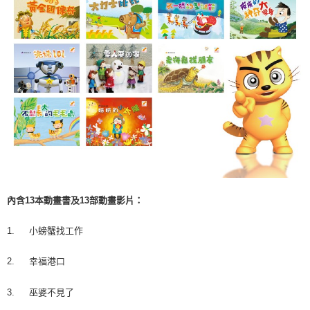
內含13本動畫書及13部動畫影片：
1.
小螃蟹找工作
2.
幸福港口
3.
巫婆不見了