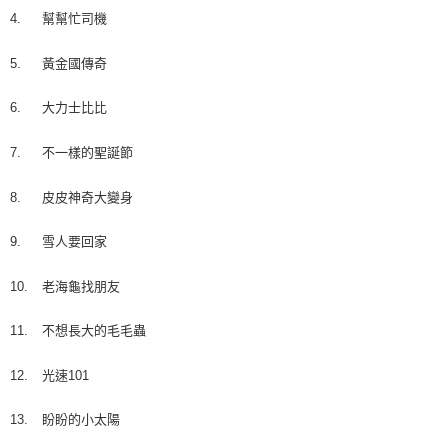
4.
幫幫忙司機
5.
黃金國傳奇
6.
大力士比比
7.
不一樣的聖誕節
8.
皮皮神奇大變身
9.
雪人要回家
10.
老海龜找朋友
11.
不想長大的毛毛蟲
12.
光速101
13.
盼盼的小太陽