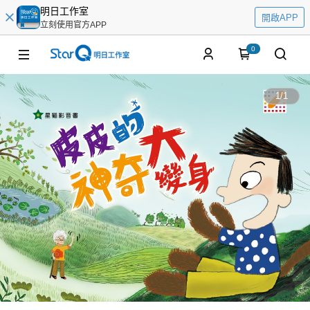
明日工作室
開啟APP
立刻使用官方APP
0
1
/
1