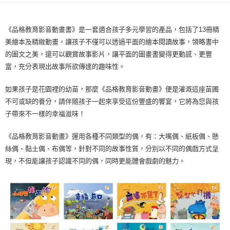
全家取貨付款
每筆NT$60，滿NT$490(含以上)免運費
《品格教育影音動畫書》是一套適合孩子多元學習的產品，包括了13冊精
美繪本及精緻動畫，讓孩子不僅可以透過平面的繪本閱讀故事，領略書中
7-11取貨付款
的圖文之美，還可以觀賞故事影片，讓平面的圖畫書變得更動感、更豐
每筆NT$60，滿NT$490(含以上)免運費
富，充分表現出故事所欲傳達的趣味性。
宅配
如果孩子是花園裡的幼苗，那麼《品格教育影音動畫》便是灌溉這座苗圃
每筆NT$85，滿NT$490(含以上)免運費
不可或缺的養分，請伴隨孩子一起來享受這份豐盛的饗宴，它將為您與孩
郵局
子帶來不一樣的幸福滋味！
每筆NT$85，滿NT$490(含以上)免運費
《品格教育影音動畫》運用各種不同類型的偶，有：大嘴偶、紙板偶、懸
絲偶、黏土偶、布偶等，針對不同的故事性質，分別以不同的偶戲方式呈
現，不但能讓孩子認識不同的偶，同時更能體會戲劇的魅力。