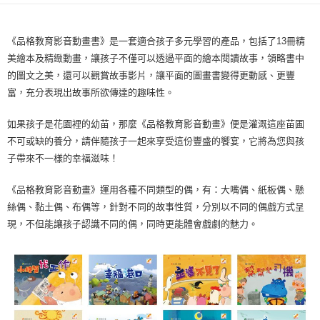
全家取貨付款
每筆NT$60，滿NT$490(含以上)免運費
《品格教育影音動畫書》是一套適合孩子多元學習的產品，包括了13冊精
美繪本及精緻動畫，讓孩子不僅可以透過平面的繪本閱讀故事，領略書中
7-11取貨付款
的圖文之美，還可以觀賞故事影片，讓平面的圖畫書變得更動感、更豐
每筆NT$60，滿NT$490(含以上)免運費
富，充分表現出故事所欲傳達的趣味性。
宅配
如果孩子是花園裡的幼苗，那麼《品格教育影音動畫》便是灌溉這座苗圃
每筆NT$85，滿NT$490(含以上)免運費
不可或缺的養分，請伴隨孩子一起來享受這份豐盛的饗宴，它將為您與孩
郵局
子帶來不一樣的幸福滋味！
每筆NT$85，滿NT$490(含以上)免運費
《品格教育影音動畫》運用各種不同類型的偶，有：大嘴偶、紙板偶、懸
絲偶、黏土偶、布偶等，針對不同的故事性質，分別以不同的偶戲方式呈
現，不但能讓孩子認識不同的偶，同時更能體會戲劇的魅力。