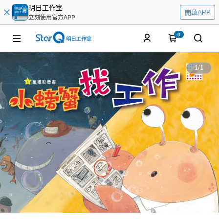
明日工作室
開啟APP
立刻使用官方APP
0
1
/
1