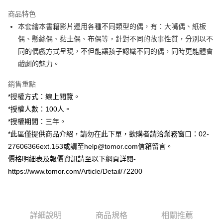
3 期 0 利率 每期
NT$1,000
21家銀行
商品特色
6 期 0 利率 每期
NT$500
21家銀行
合作金庫商業銀行
第一商業銀行
本套繪本書籍影片運用各種不同類型的偶，有：大嘴偶、紙板
華南商業銀行
彰化商業銀行
12 期 0 利率 每期
NT$250
21家銀行
合作金庫商業銀行
第一商業銀行
偶、懸絲偶、黏土偶、布偶等，針對不同的故事性質，分別以不
上海商業儲蓄銀行
台北富邦商業銀行
華南商業銀行
彰化商業銀行
24 期 0 利率 每期
NT$125
20家銀行
合作金庫商業銀行
第一商業銀行
國泰世華商業銀行
兆豐國際商業銀行
同的偶戲方式呈現，不但能讓孩子認識不同的偶，同時更能體會
上海商業儲蓄銀行
台北富邦商業銀行
華南商業銀行
彰化商業銀行
臺灣中小企業銀行
台中商業銀行
合作金庫商業銀行
第一商業銀行
戲劇的魅力。
超商取貨付款
國泰世華商業銀行
兆豐國際商業銀行
上海商業儲蓄銀行
台北富邦商業銀行
匯豐（台灣）商業銀行
華泰商業銀行
華南商業銀行
彰化商業銀行
臺灣中小企業銀行
台中商業銀行
國泰世華商業銀行
兆豐國際商業銀行
聯邦商業銀行
遠東國際商業銀行
LINE Pay
上海商業儲蓄銀行
台北富邦商業銀行
銷售重點
匯豐（台灣）商業銀行
華泰商業銀行
臺灣中小企業銀行
台中商業銀行
元大商業銀行
永豐商業銀行
兆豐國際商業銀行
臺灣中小企業銀行
*授權方式：線上閱覽。
聯邦商業銀行
遠東國際商業銀行
匯豐（台灣）商業銀行
華泰商業銀行
Apple Pay
玉山商業銀行
星展（台灣）商業銀行
台中商業銀行
匯豐（台灣）商業銀行
元大商業銀行
永豐商業銀行
*授權人數：100人。
聯邦商業銀行
遠東國際商業銀行
台新國際商業銀行
中國信託商業銀行
華泰商業銀行
聯邦商業銀行
玉山商業銀行
星展（台灣）商業銀行
街口支付
*授權期間：三年。
元大商業銀行
永豐商業銀行
台灣樂天信用卡公司
遠東國際商業銀行
元大商業銀行
台新國際商業銀行
中國信託商業銀行
玉山商業銀行
星展（台灣）商業銀行
*此區僅提供商品介紹，請勿在此下單，欲購者請洽業務窗口：02-
永豐商業銀行
玉山商業銀行
台灣樂天信用卡公司
悠遊付
台新國際商業銀行
中國信託商業銀行
27606366ext.153或請至help@tomor.com信箱留言。
星展（台灣）商業銀行
台新國際商業銀行
台灣樂天信用卡公司
中國信託商業銀行
台灣樂天信用卡公司
Google Pay
價格明細表及報價資訊請至以下網頁詳閱-
https://www.tomor.com/Article/Detail/72200
全盈+PAY
ATM付款
詳細說明
商品規格
相關推薦
運送方式