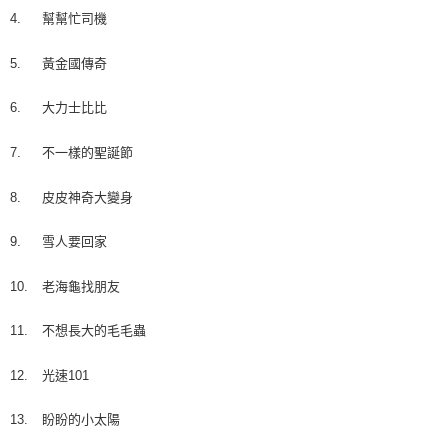
4.
幫幫忙司機
5.
黃金國傳奇
6.
大力士比比
7.
不一樣的聖誕節
8.
皮皮神奇大變身
9.
雪人要回家
10.
老海龜找朋友
11.
不想長大的毛毛蟲
12.
光速101
13.
盼盼的小太陽