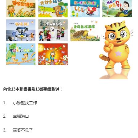
內含13本動畫書及13部動畫影片：
1.
小螃蟹找工作
2.
幸福港口
3.
巫婆不見了