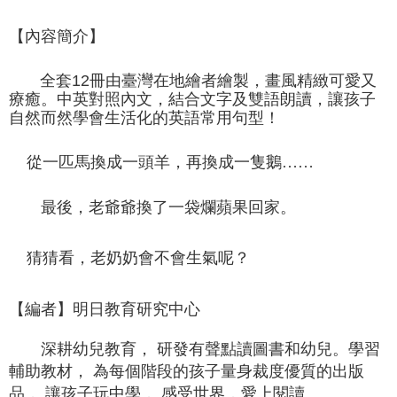
全家取貨付款
【內容簡介】
配送毎にNT$60、NT$490以上で送料無料
7-11取貨付款
全套
12
冊由臺灣在地繪者繪製，畫風精緻可愛又
療癒。中英對照內文，結合文字及雙語朗讀，讓孩子
配送毎にNT$60、NT$490以上で送料無料
自然而然學會生活化的英語常用句型！
宅配
配送毎にNT$85、NT$490以上で送料無料
從一匹馬換成一頭羊，再換成一隻鵝……
郵局
最後，老爺爺換了一袋爛蘋果回家。
配送毎にNT$85、NT$490以上で送料無料
猜猜看，老奶奶會不會生氣呢？
【編者】明日教育研究中心
深耕幼兒教育， 研發有聲點讀圖書和幼兒。學習
輔助教材， 為每個階段的孩子量身裁度優質的出版
品， 讓孩子玩中學， 感受世界，愛上閱讀。