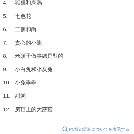
4.
狐狸和烏鴉
5.
七色花
6.
三個和尚
7.
貪心的小熊
8.
老頭子做事總是對的
9.
小白兔和小灰兔
10.
小兔乖乖
11.
甜粥
12.
房頂上的大蘑菇
PC版の詳細についてを表示する