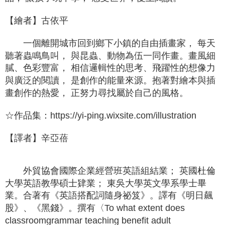
【繪者】古依平
一個離開城市回到鄉下小鎮的自由插畫家， 每天
聽著蟲鳴鳥叫， 與昆蟲、動物為伍一同作畫。畫風細
膩、色彩豐富， 相信邏輯性的思考、飛躍性的想像力
與廣泛的閱讀， 是創作的能量來源。抱著對繪本與插
畫創作的熱愛， 正努力尋找屬於自己的風格。
☆作品集：
https://yi-ping.wixsite.com/illustration
【譯者】辛亞蓓
外貿協會國際企業經營班英語組結業； 英國杜倫
大學英語教學碩士肄業； 東吳大學英文學系學士畢
業。合著有《英語搭配詞隨身祕笈》。譯有《明日飆
股》、《黑錢》。撰有〈
To what extent does
classroomgrammar teaching benefit adult