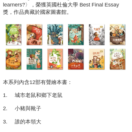
learners?
〉，榮獲英國杜倫大學
Best Final Essay
獎，作品典藏於國家圖書館。
本系列內含12部有聲繪本書：
1.
城市老鼠和鄉下老鼠
2.
小豬與靴子
3.
誰的本領大