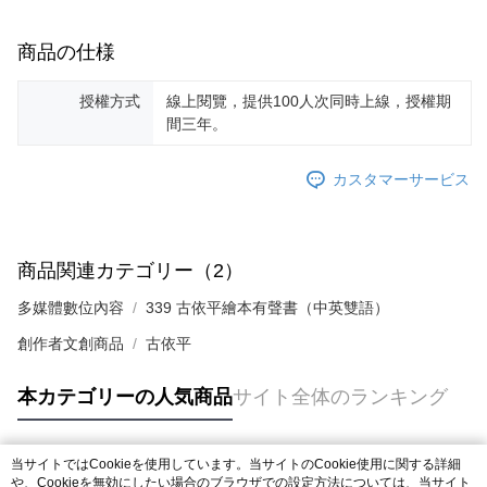
商品の仕様
授權方式
線上閱覽，提供100人次同時上線，授權期
間三年。
カスタマーサービス
商品関連カテゴリー（2）
多媒體數位內容
339 古依平繪本有聲書（中英雙語）
創作者文創商品
古依平
本カテゴリーの人気商品
サイト全体のランキング
当サイトではCookieを使用しています。当サイトのCookie使用に関する詳細
人気タグ
や、Cookieを無効にしたい場合のブラウザでの設定方法については、当サイト