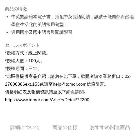
3回払い、金利0、毎回
NT$1,000
21行の銀行
商品の特徴
6回払い、金利0、毎回
NT$500
21行の銀行
合作金庫商業銀行
第一商業銀行
中英雙語繪本電子書，搭配中英雙語朗讀，讓孩子能自然而然地
華南商業銀行
彰化商業銀行
12回払い、金利0、毎回
NT$250
21行の銀行
合作金庫商業銀行
第一商業銀行
學會生活化的英語常用句型！
上海商業儲蓄銀行
台北富邦商業銀行
華南商業銀行
彰化商業銀行
24回払い、金利0、毎回
NT$125
20行の銀行
合作金庫商業銀行
第一商業銀行
国泰世華商業銀行
兆豐國際商業銀行
適用國小及國中語言與閱讀學習
上海商業儲蓄銀行
台北富邦商業銀行
華南商業銀行
彰化商業銀行
台湾中小企業銀行
台中商業銀行
合作金庫商業銀行
第一商業銀行
コンビニ店頭代金引換
国泰世華商業銀行
兆豐國際商業銀行
上海商業儲蓄銀行
台北富邦商業銀行
HSBC(台湾)商業銀行
華泰商業銀行
セールスポイント
華南商業銀行
彰化商業銀行
台湾中小企業銀行
台中商業銀行
国泰世華商業銀行
兆豐國際商業銀行
聯邦商業銀行
遠東国際商業銀行
LINE Pay
上海商業儲蓄銀行
台北富邦商業銀行
*授權方式：線上閱覽。
HSBC(台湾)商業銀行
華泰商業銀行
台湾中小企業銀行
台中商業銀行
元大商業銀行
永豐商業銀行
兆豐國際商業銀行
台湾中小企業銀行
聯邦商業銀行
遠東国際商業銀行
*授權人數：100人。
HSBC(台湾)商業銀行
華泰商業銀行
Apple Pay
玉山商業銀行
星展(台湾)商業銀行
台中商業銀行
HSBC(台湾)商業銀行
元大商業銀行
永豐商業銀行
*授權期間：三年。
聯邦商業銀行
遠東国際商業銀行
台新國際商業銀行
中国信託商業銀行
華泰商業銀行
聯邦商業銀行
玉山商業銀行
星展(台湾)商業銀行
JKOPAY
元大商業銀行
永豐商業銀行
*此區僅提供商品介紹，請勿在此下單，欲購者請洽業務窗口：02-
台湾楽天クレジットカード会社
遠東国際商業銀行
元大商業銀行
台新國際商業銀行
中国信託商業銀行
玉山商業銀行
星展(台湾)商業銀行
27606366ext.153或請至help@tomor.com信箱留言。
永豐商業銀行
玉山商業銀行
台湾楽天クレジットカード会社
Easy Wallet
台新國際商業銀行
中国信託商業銀行
星展(台湾)商業銀行
台新國際商業銀行
價格明細表及報價資訊請至以下網頁詳閱-
台湾楽天クレジットカード会社
中国信託商業銀行
台湾楽天クレジットカード会社
Google Pay
https://www.tomor.com/Article/Detail/72200
Plus Pay
ATM払い
詳細について
商品の仕様
おすすめ関連商品
配送方法