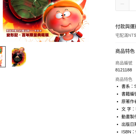
付款與運
宅配滿NT$
付款方式
商品特色
信用卡一
商品編號
8121188
信用卡分
商品特色
3 期 
書系：S
6 期 
合作金
書籍編號
華南商
12 期
原著作者
合作金
上海商
華南商
文 字
24 期
合作金
國泰世
上海商
動畫製
華南商
臺灣中
合作金
LINE Pay
國泰世
上海商
出版日期
匯豐（
華南商
臺灣中
國泰世
聯邦商
ISBN：
Apple Pay
上海商
匯豐（
臺灣中