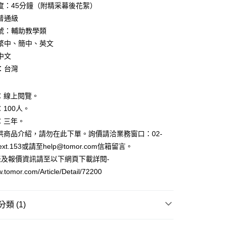
業銀行
永豐商業銀行
際商業銀行
臺灣中小企業銀行
度：45分鐘（附精采幕後花絮）
業銀行
遠東國際商業銀行
台灣）商業銀行
華泰商業銀行
業銀行
星展（台灣）商業銀行
業銀行
匯豐（台灣）商業銀行
業銀行
永豐商業銀行
普通級
業銀行
遠東國際商業銀行
際商業銀行
中國信託商業銀行
業銀行
聯邦商業銀行
業銀行
星展（台灣）商業銀行
號：輔助教學類
業銀行
永豐商業銀行
天信用卡公司
際商業銀行
元大商業銀行
際商業銀行
中國信託商業銀行
業銀行
星展（台灣）商業銀行
繁中、簡中、英文
業銀行
玉山商業銀行
天信用卡公司
y
際商業銀行
中國信託商業銀行
中文
台灣）商業銀行
台新國際商業銀行
天信用卡公司
託商業銀行
台灣樂天信用卡公司
：台灣
：線上閱覽。
：100人。
：三年。
供商品介紹，請勿在此下單。詢價請洽業務窗口：02-
6ext.153或請至help@tomor.com信箱留言。
5，滿NT$490(含以上)免運費
表及報價資訊請至以下網頁下載詳閱-
w.tomor.com/Article/Detail/72200
5，滿NT$490(含以上)免運費
類 (1)
位內容
321 世界經典名著影音動畫書