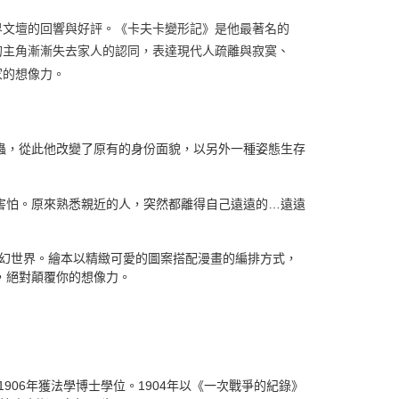
界文壇的回響與好評。《卡夫卡變形記》是他最著名的
的主角漸漸失去家人的認同，表達現代人疏離與寂寞、
家的想像力。
蟲，從此他改變了原有的身份面貌，以另外一種姿態生存
害怕。原來熟悉親近的人，突然都離得自己遠遠的…遠遠
魔幻世界。繪本以精緻可愛的圖案搭配漫畫的編排方式，
，絕對顛覆你的想像力。
906年獲法學博士學位。1904年以《一次戰爭的紀錄》