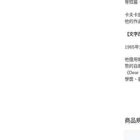
等短篇
卡夫卡
他的作
【文字
196
他擅用
幣的自
《Dea
學獎、
商品