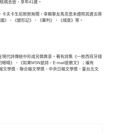
核病去逝，享年41歲。
。卡夫卡生前默默無聞，幸賴摯友馬克思未遵照其遺言將
美國》、《變形記》、《審判》、《城堡》等。
在現代詩傳統中形成另類異音。著有詩集《一枚西班牙錢
睛》、《如果MSN是詩，E-mail是散文》；編有
、中國時報文學獎、聯合報文學獎、中央日報文學獎、臺台北文