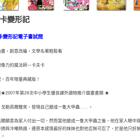
卡變形記
卡變形記電子書試閱
動畫‧創意改編，文學名著輕鬆看
想像力的魔法師－卡夫卡
記，百年限量典藏版！
★2007年第28次中小學生優良課外讀物推介圖畫書類 ★
，戈勒高爾醒來，發現自己變成一隻大甲蟲……。
高爾願意為家人付出一切，然而當他變成一隻大甲蟲之後，他在家人眼中
排擠與冷嘲熱諷，連原本感情最好的妹妹也對他忍無可忍了，於是他只好
…。