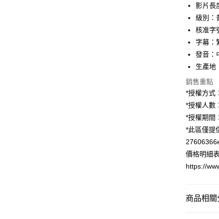
元大商
兆豐國
影片長
聯邦商
匯豐（
街口支付
玉山商
台中商
元大商
級別：
聯邦商
台新國
華泰商
玉山商
悠遊付
核准字
元大商
台灣樂
遠東國
台新國
玉山商
字幕：
永豐商
台灣樂
Google Pa
台新國
發音：
星展（
台灣樂
中國信
全盈+PAY
生產地
銷售重點
ATM付款
*授權方式
*授權人數
運送方式
*授權期間
*此區僅提
宅配
2760636
每筆NT$8
價格明細
郵局
https://ww
每筆NT$8
商品相關分
多媒體數