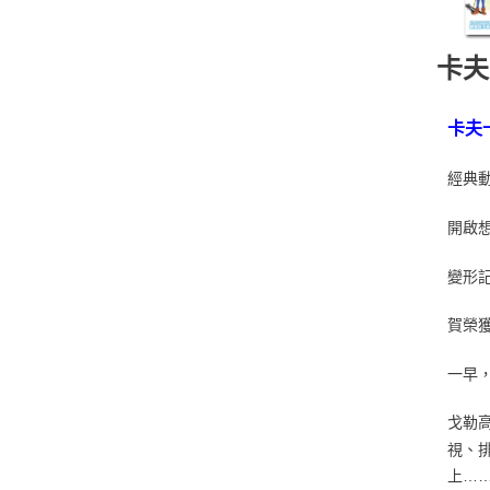
卡夫
卡夫
經典
開啟
變形
賀榮獲
一早
戈勒
視、
上…