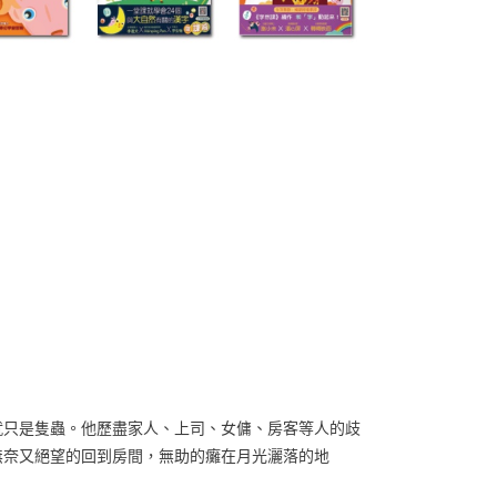
就只是隻蟲。他歷盡家人、上司、女傭、房客等人的歧
無奈又絕望的回到房間，無助的癱在月光灑落的地