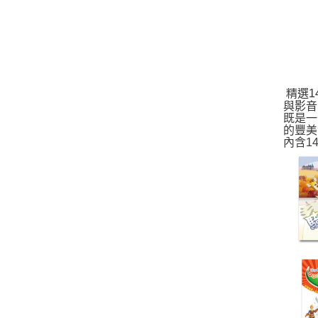
精選
與影音
既是一
的豐美
內含1