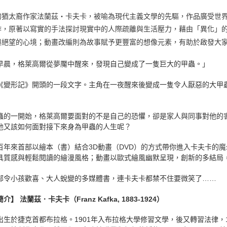
的猶太裔作家法蘭茲‧卡夫卡，被喻為現代主義文學的先驅，作品廣受世
作，原著以寫實的手法探討現實中的人際疏離與生活壓力，藉由「異化」
與絕望的心境；動畫改編則為故事賦予更豐富的想像元素，有助於啟發大
早晨，格萊高爾從夢魘中醒來，發現自己變成了一隻巨大的甲蟲。」
《變形記》開頭的一段文字。主角在一夜醒來後變成一隻令人厭惡的大甲
蟲的一開始，格萊高爾要面對的不是自己的恐懼，卻是家人與同事對他的
他又該如何面對接下來身為甲蟲的人生呢？
百年來首部以繪本（書）結合3D動畫（DVD）的方式帶你進入卡夫卡的
具質感與輕鬆閱讀的繪漫風格；動畫以歐式繪風幽默呈現，創新的多結局
部令小孩歡喜、大人蛻變的多媒體書，連卡夫卡都禁不住要微笑了……
介】 法蘭茲．卡夫卡（Franz Kafka, 1883-1924）
出生於捷克首都布拉格。1901年入布拉格大學修習文學，後又轉習法律，1