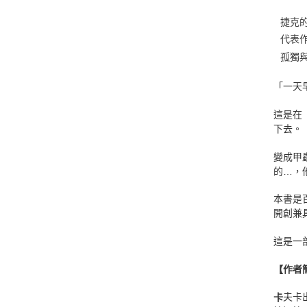
捷克
代表
孤獨
「一天
這是在
下去。
變成甲
的…，
本書是
開創兼
這是一
【作者簡
夫卡
卡