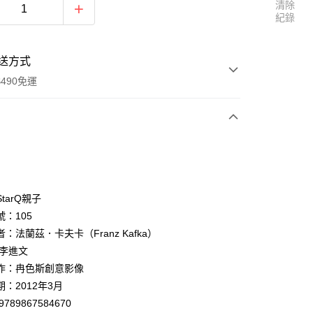
清除
紀錄
送方式
490免運
次付款
期付款
0 利率 每期
NT$1,000
21家銀行
tarQ親子
0 利率 每期
NT$500
21家銀行
庫商業銀行
第一商業銀行
：105
業銀行
彰化商業銀行
 0 利率 每期
NT$250
21家銀行
：法蘭茲．卡夫卡（Franz Kafka）
庫商業銀行
第一商業銀行
業儲蓄銀行
台北富邦商業銀行
業銀行
彰化商業銀行
：李進文
 0 利率 每期
NT$125
20家銀行
庫商業銀行
第一商業銀行
華商業銀行
兆豐國際商業銀行
業儲蓄銀行
台北富邦商業銀行
作：冉色斯創意影像
業銀行
彰化商業銀行
小企業銀行
台中商業銀行
庫商業銀行
第一商業銀行
華商業銀行
兆豐國際商業銀行
業儲蓄銀行
台北富邦商業銀行
：2012年3月
台灣）商業銀行
華泰商業銀行
業銀行
彰化商業銀行
小企業銀行
台中商業銀行
華商業銀行
兆豐國際商業銀行
業銀行
遠東國際商業銀行
9789867584670
業儲蓄銀行
台北富邦商業銀行
台灣）商業銀行
華泰商業銀行
小企業銀行
台中商業銀行