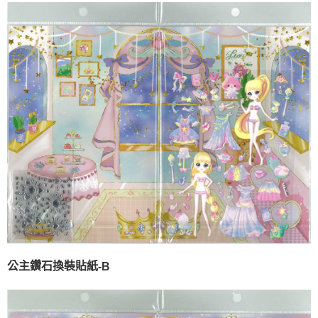
公主鑽石換裝貼紙
-B