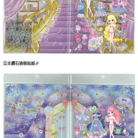
公主鑽石換裝貼紙
-F