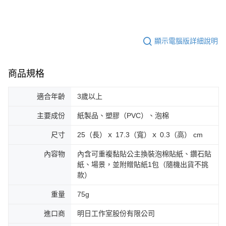
顯示電腦版詳細說明
商品規格
適合年齡
3歲以上
主要成份
紙製品、塑膠（PVC）、泡棉
尺寸
25（長）ｘ 17.3（寬）ｘ 0.3（高） cm
內容物
內含可重複黏貼公主換裝泡棉貼紙、鑽石貼
紙、場景，並附贈貼紙1包（隨機出貨不挑
款）
重量
75g
進口商
明日工作室股份有限公司