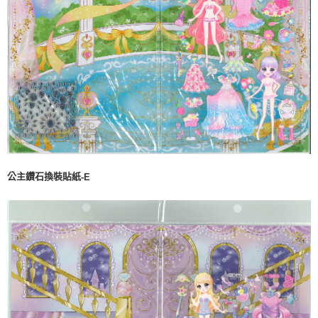
公主鑽石換裝貼紙
-E