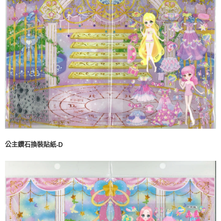
公主鑽石換裝貼紙
-D