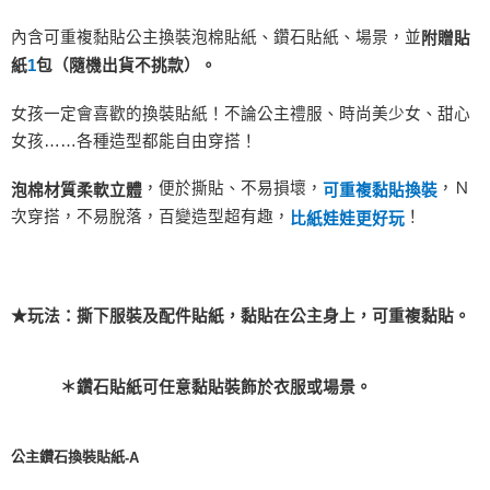
ATM付款
內含可重複黏貼公主換裝泡棉貼紙、鑽石貼紙、場景，並
附贈貼
運送方式
紙
1
包（隨機出貨不挑款）。
全家取貨付款
女孩一定會喜歡的換裝貼紙！不論公主禮服、時尚美少女、甜心
每筆NT$60，滿NT$490(含以上)免運費
女孩……各種造型都能自由穿搭！
7-11取貨付款
，便於撕貼、不易損壞，
，Ｎ
泡棉材質柔軟立體
可重複黏貼換裝
每筆NT$60，滿NT$490(含以上)免運費
次穿搭，不易脫落，百變造型超有趣，
！
比紙娃娃更好玩
宅配
每筆NT$85，滿NT$490(含以上)免運費
郵局
★玩法：撕下服裝及配件貼紙，黏貼在公主身上，可重複黏貼。
每筆NT$85，滿NT$490(含以上)免運費
境外區配送
查看運費
＊鑽石貼紙可任意黏貼裝飾於衣服或場景。
公主鑽石換裝貼紙
-A