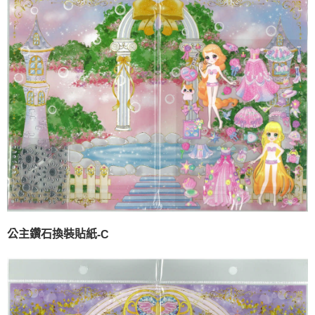
公主鑽石換裝貼紙
-C