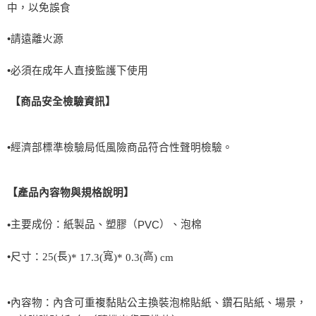
中，以免誤食
•請遠離火源
•必須在成年人直接監護下使用
【商品安全檢驗資訊】
•
經濟部標準檢驗局低風險商品符合性聲明檢驗。
【產品內容物與規格說明】
主要成份：紙製品、塑膠（
）、泡棉
•
PVC
長
寬
高
•
尺寸：
25(
)* 17.3(
)* 0.3(
) cm
•
內容物：
內含可重複黏貼公主換裝泡棉貼紙、鑽石貼紙、場景，