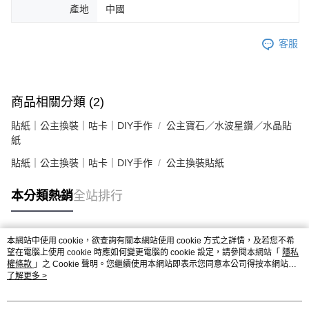
產地
中國
客服
商品相關分類 (2)
貼紙｜公主換裝｜咕卡｜DIY手作
公主寶石／水波星鑽／水晶貼
紙
貼紙｜公主換裝｜咕卡｜DIY手作
公主換裝貼紙
本分類熱銷
全站排行
本網站中使用 cookie，欲查詢有關本網站使用 cookie 方式之詳情，及若您不希
熱門標籤
望在電腦上使用 cookie 時應如何變更電腦的 cookie 設定，請參閱本網站「
隱私
權條款
」之 Cookie 聲明。您繼續使用本網站即表示您同意本公司得按本網站使
用條款之 Cookie 聲明使用 cookie。
了解更多 >