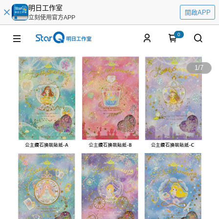
明日工作室
開啟APP
立刻使用官方APP
0
1
/
7