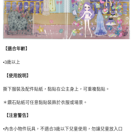
【適合年齡】
歲以上
•
3
【使用說明】
撕下服裝及配件貼紙，黏貼在公主身上，可重複黏貼。
＊鑽石貼紙可任意黏貼裝飾於衣服或場景。
【注意警告】
•內含小物件玩具，不適合
3
歲以下兒童使用，勿讓兒童放入口