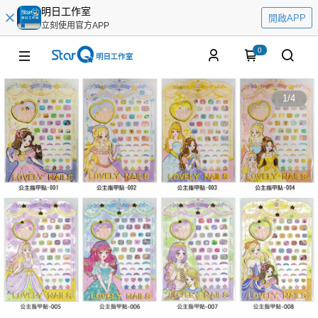
明日工作室
開啟APP
立刻使用官方APP
0
1
/
4