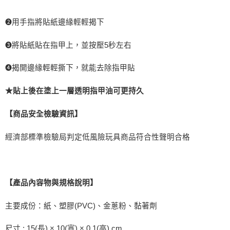
❷
用手指將貼紙邊緣輕輕揭下
❸
將貼紙貼在指甲上，並按壓
5
秒左右
❹
揭開邊緣輕輕撕下，就能去除指甲貼
★貼上後在塗上一層透明指甲油可更持久
【商品安全檢驗資訊】
經濟部標準檢驗局判定低風險玩具商品符合性聲明合格
【產品內容物與規格說明】
主要成份：紙、塑膠
(PVC)
、金蔥粉、黏著劑
尺寸
:
15(
長
)
×
寬
)
×
高
) cm
10(
0.1(