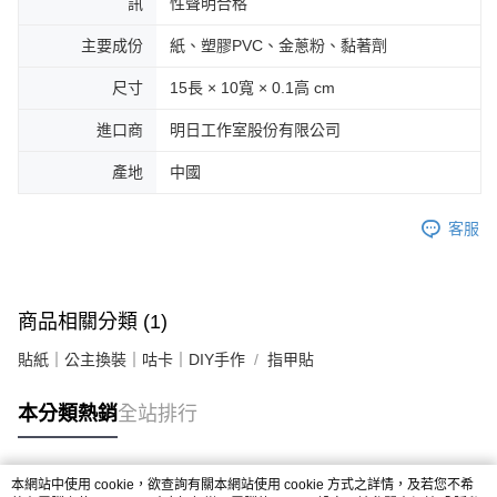
訊
性聲明合格
主要成份
紙、塑膠PVC、金蔥粉、黏著劑
尺寸
15長 × 10寬 × 0.1高 cm
進口商
明日工作室股份有限公司
產地
中國
客服
商品相關分類 (1)
貼紙｜公主換裝｜咕卡｜DIY手作
指甲貼
本分類熱銷
全站排行
本網站中使用 cookie，欲查詢有關本網站使用 cookie 方式之詳情，及若您不希