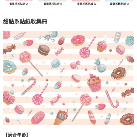
甜點系貼紙收集冊
【適合年齡】