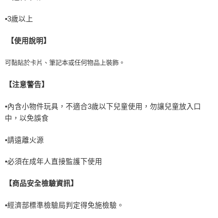
•
3
歲以上
【使用說明】
可黏貼於卡片、筆記本或任何物品上裝飾。
【注意警告】
•內含小物件玩具，不適合
3
歲以下兒童使用，勿讓兒童放入口
中，以免誤食
•請遠離火源
•必須在成年人直接監護下使用
【商品安全檢驗資訊】
•
經濟部標準檢驗局判定得免施檢驗。