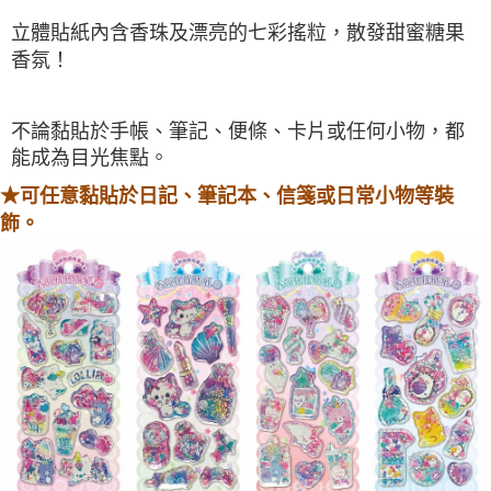
運送方式
立體貼紙內含香珠及漂亮的七彩搖粒，散發甜蜜糖果
全家取貨付款
香氛！
每筆NT$60，滿NT$490(含以上)免運費
7-11取貨付款
不論黏貼於手帳、筆記、便條、卡片或任何小物，都
每筆NT$60，滿NT$490(含以上)免運費
能成為目光焦點。
★
可任意黏貼於日記、筆記本、信箋或日常小物等裝
宅配
飾
。
每筆NT$85，滿NT$490(含以上)免運費
郵局
每筆NT$85，滿NT$490(含以上)免運費
境外區配送
查看運費