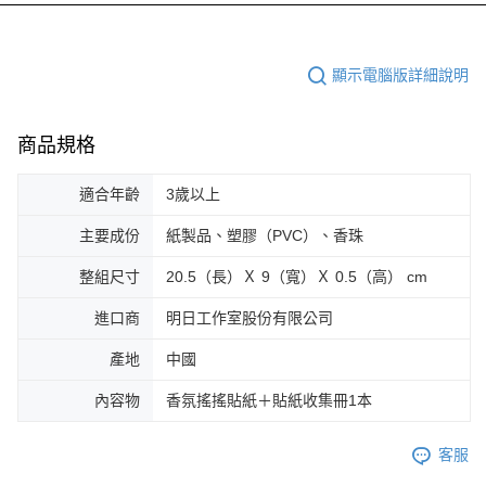
顯示電腦版詳細說明
商品規格
適合年齡
3歲以上
主要成份
紙製品、塑膠（PVC）、香珠
整組尺寸
20.5（長）Ｘ 9（寬）Ｘ 0.5（高） cm
進口商
明日工作室股份有限公司
產地
中國
內容物
香氛搖搖貼紙＋貼紙收集冊1本
客服