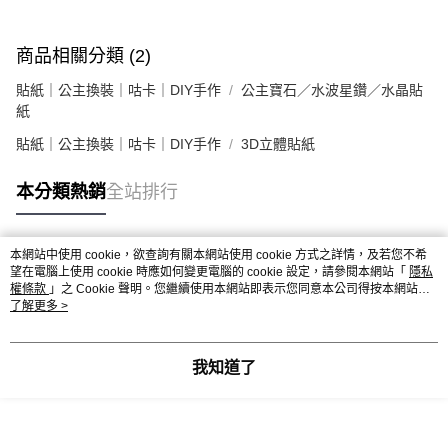
商品相關分類 (2)
貼紙｜公主換裝｜咕卡｜DIY手作
公主寶石／水波星鑽／水晶貼
紙
貼紙｜公主換裝｜咕卡｜DIY手作
3D立體貼紙
本分類熱銷
全站排行
本網站中使用 cookie，欲查詢有關本網站使用 cookie 方式之詳情，及若您不希
熱門標籤
望在電腦上使用 cookie 時應如何變更電腦的 cookie 設定，請參閱本網站「
隱私
權條款
」之 Cookie 聲明。您繼續使用本網站即表示您同意本公司得按本網站使
用條款之 Cookie 聲明使用 cookie。
了解更多 >
我知道了