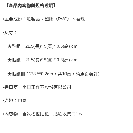
【產品內容物與規格說明】
•
主要成份：紙製品、塑膠（
PVC
）、香珠
•
尺寸：
★整組：
21.5(
長
)* 9(
寬
)* 0.5(
高
) cm
★貼紙：
21.5(
長
)* 9(
寬
)* 0.3(
高
) cm
★貼紙冊
(12*8.5*0.2cm
，共
10
頁，騎馬釘裝訂
)
•進口商：明日工作室股份有限公司
•
產地：中國
•
內容物：
香氛搖搖貼紙＋貼紙收集冊
1
本