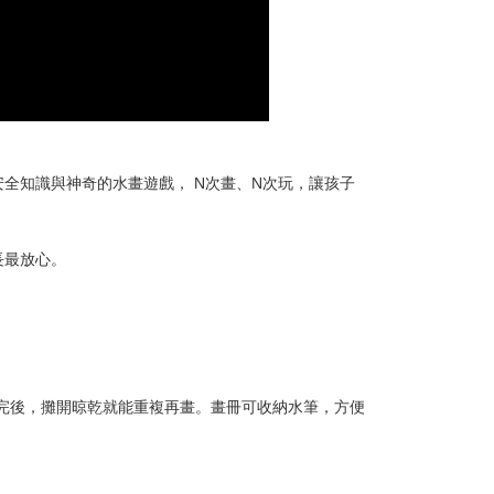
T$85、NT$490以上で送料無料
T$85、NT$490以上で送料無料
安全知識與神奇的水畫遊戲，
N
次畫、
N
次玩，讓孩子
長最放心。
完後，攤開晾乾就能重複再畫。畫冊可收納水筆，方便