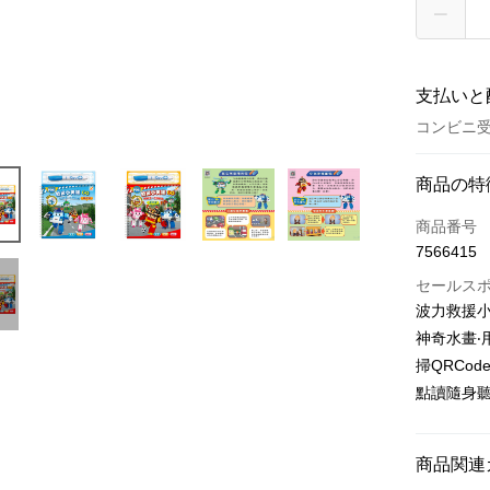
支払いと
コンビニ受
お支払い
商品の特
クレジット
商品番号
7566415
クレジッ
セールス
3回払
波力救援小
6回払
合作金
神奇水畫‧
華南商
12回
合作金
掃QRCod
上海商
華南商
點讀隨身
24回
合作金
国泰世
上海商
華南商
台湾中
合作金
コンビニ
国泰世
上海商
HSBC
華南商
台湾中
商品関連
国泰世
聯邦商
LINE Pay
上海商
HSBC
台湾中