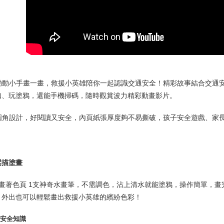
配送毎にN
郵局
配送毎にN
動動小手畫一畫，救援小英雄陪你一起認識交通安全！精彩故事結合交通
知、玩塗鴉，還能手機掃碼，隨時觀賞波力精彩動畫影片。
圓角設計，好閱讀又安全，內頁紙張厚度夠不易撕破，孩子安全遊戲、家
鬆描塗畫
畫著色頁
1
支神奇水畫筆，不需調色，沾上清水就能塗鴉，操作簡單，畫
，外出也可以輕鬆畫出救援小英雄的繽紛色彩！
通安全知識