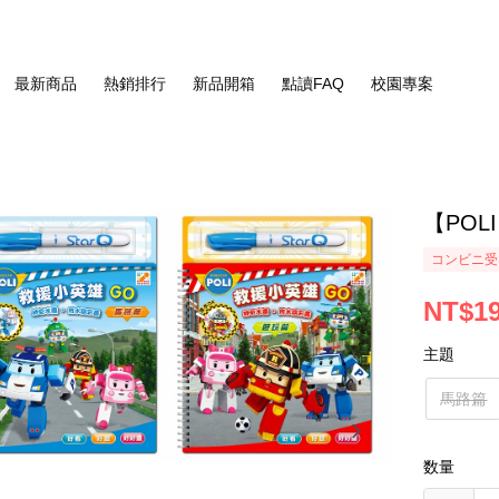
最新商品
熱銷排行
新品開箱
點讀FAQ
校園專案
【PO
コンビニ受
NT$1
主題
馬路篇
数量