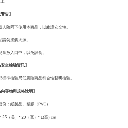
以上
意警告】
在成人陪同下使用本商品，以維護安全性。
商品請勿接觸火源。
讓兒童放入口中，以免誤食。
品安全檢驗資訊】
部標準檢驗局低風險商品符合性聲明檢驗。
品內容物與規格說明】
成份：紙製品、塑膠（
PVC
）
：
25
（長）
* 20
（寬）
* 1(
高
) cm