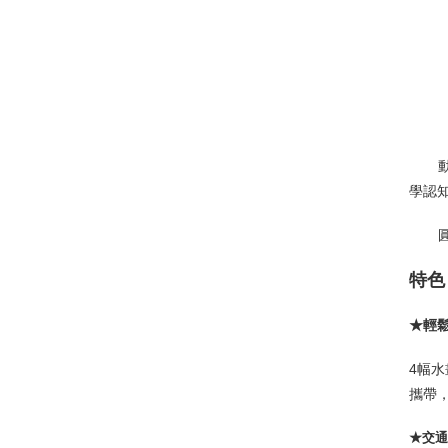
學認
特色
★輕
4
幅水
攜帶
★交