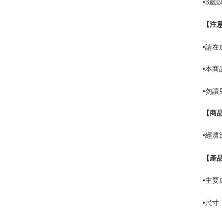
•
3
歲
【注
•請
•本
•勿
【商
•
經濟
【產
•
主要
•
尺寸