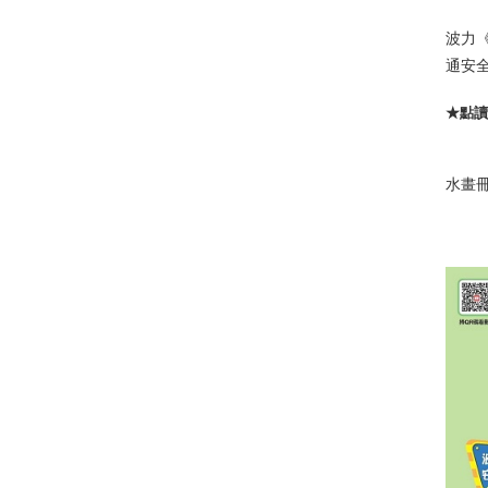
波力
通安
★點
水畫