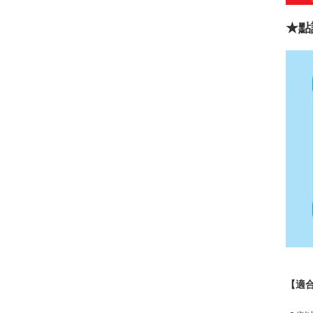
★點
【適