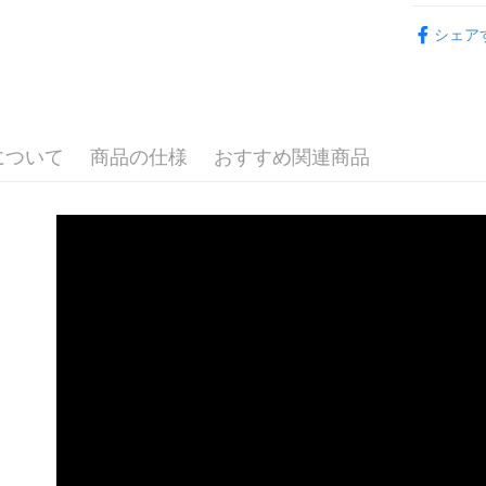
元大商
兆豐國
聯邦商
波力救援小英
HSBC
Apple Pay
玉山商
台中商
シェア
元大商
聯邦商
台新國
圖書
華泰商
童
玉山商
JKOPAY
元大商
台湾楽
遠東国
台新國
水畫本／
玉山商
永豐商
台湾楽
Easy Walle
台新國
星展(台
StarQ點讀
台湾楽
中国信
Google Pa
について
商品の仕様
おすすめ関連商品
Plus Pay
ATM払い
配送方法
全家取貨
配送毎にN
7-11取貨
配送毎にN
宅配