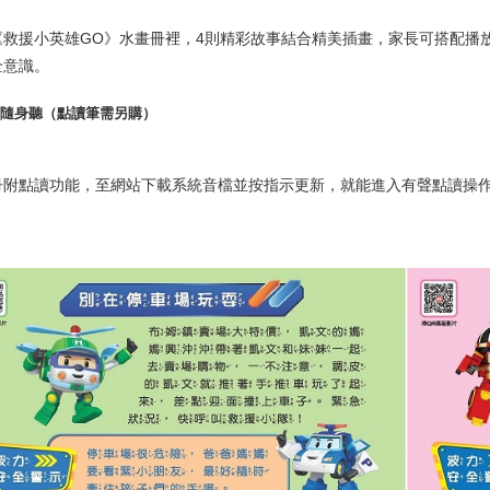
《救援小英雄
GO
》水畫冊裡，
4
則精彩故事結合精美插畫，家長可搭配播
全意識。
讀隨身聽（點讀筆需另購）
冊附點讀功能，至網站下載系統音檔並按指示更新，就能進入有聲點讀操