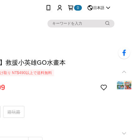
0
日本語
LI】救援小英雄GO水畫本
け取り NT$490以上で送料無料
99
遊玩篇