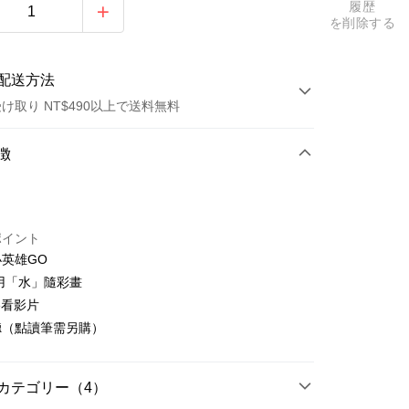
履歴
を削除する
配送方法
け取り NT$490以上で送料無料
方法
徴
カード1回払い
トカード分割払い
ポイント
い、金利0、毎回
NT$66
21行の銀行
英雄GO
い、金利0、毎回
NT$33
21行の銀行
庫商業銀行
第一商業銀行
用「水」隨彩畫
業銀行
彰化商業銀行
払い、金利0、毎回
NT$16
21行の銀行
庫商業銀行
第一商業銀行
e看影片
業儲蓄銀行
台北富邦商業銀行
業銀行
彰化商業銀行
聽（點讀筆需另購）
払い、金利0、毎回
NT$8
20行の銀行
庫商業銀行
第一商業銀行
華商業銀行
兆豐國際商業銀行
業儲蓄銀行
台北富邦商業銀行
業銀行
彰化商業銀行
小企業銀行
台中商業銀行
庫商業銀行
第一商業銀行
店頭代金引換
華商業銀行
兆豐國際商業銀行
業儲蓄銀行
台北富邦商業銀行
(台湾)商業銀行
華泰商業銀行
業銀行
彰化商業銀行
小企業銀行
台中商業銀行
カテゴリー（4）
華商業銀行
兆豐國際商業銀行
業銀行
遠東国際商業銀行
業儲蓄銀行
台北富邦商業銀行
(台湾)商業銀行
華泰商業銀行
小企業銀行
台中商業銀行