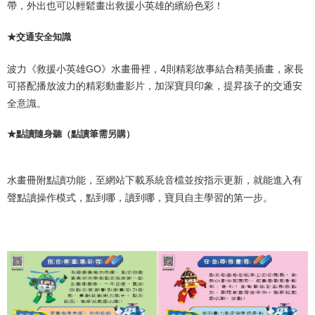
帶，外出也可以輕鬆畫出救援小英雄的繽紛色彩！
★交通安全知識
波力《救援小英雄
GO
》水畫冊裡，
4
則精彩故事結合精美插畫，家長
可搭配播放波力的精彩動畫影片，加深寶貝印象，提昇孩子的交通安
全意識。
★點讀隨身聽（點讀筆需另購）
水畫冊附點讀功能，至網站下載系統音檔並按指示更新，就能進入有
聲點讀操作模式，點到哪，讀到哪，寶貝自主學習的第一步。