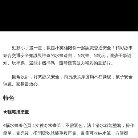
全家取貨付款
NT$60/order | Free shipping on orders of NT$490 or more
7-11取貨付款
NT$60/order | Free shipping on orders of NT$490 or more
宅配
動動小手畫一畫，救援小英雄陪你一起認識交通安全！精彩故事
NT$85/order | Free shipping on orders of NT$490 or more
結合交通安全知識與神奇的水畫遊戲，
N
次畫、
N
次玩，讓孩子學認
知、玩塗鴉，還能手機掃碼，隨時觀賞波力精彩動畫影片。
郵局
NT$85/order | Free shipping on orders of NT$490 or more
圓角設計，好閱讀又安全，內頁紙張厚度夠不易撕破，孩子安全
遊戲、家長最放心。
特色
★輕鬆描塗畫
4
幅水畫著色頁
1
支神奇水畫筆，不需調色，沾上清水就能塗鴉，操作
簡單，畫完後，攤開晾乾就能重複再畫。畫冊可收納水筆，方便攜