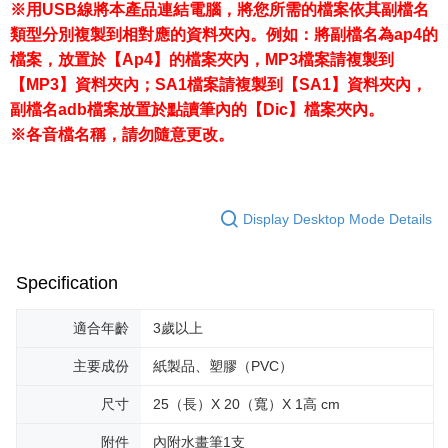
※用USB線將本產品連結電腦，將您所需的檔案依其副檔名
類型分別複製到相對應的資料夾內。例如：將副檔名為ap4的
檔案，放置於【Ap4】的檔案夾內，MP3檔案請複製到
【MP3】資料夾內；SA1檔案請複製到【SA1】資料夾內，
副檔名adb檔案放置於點讀筆內的【Dic】檔案夾內。
※各音檔名稱，請勿隨意更改。
Display Desktop Mode Details
Specification
適合年齡
3歲以上
主要成份
紙製品、塑膠（PVC）
尺寸
25（長）X 20（寬）X 1高 cm
附件
內附水畫筆1支