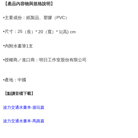
【產品內容物與規格說明】
•
主要成份：紙製品、塑膠（
PVC
）
•
尺寸：
25
（長）
* 20
（寬）
* 1(
高
) cm
•
內附水畫筆
1
支
•
授權商／進口商：明日工作室股份有限公司
•
產地：中國
【點讀音檔下載】
波力交通水畫本-遊玩篇
波力交通水畫本-馬路篇