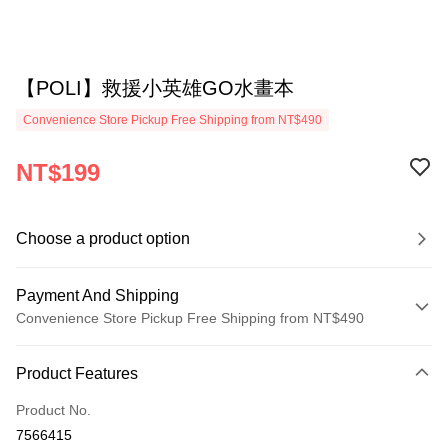
【POLI】救援小英雄GO水畫本
Convenience Store Pickup Free Shipping from NT$490
NT$199
Choose a product option
Payment And Shipping
Convenience Store Pickup Free Shipping from NT$490
Payment Method
Product Features
Credit Card (Full Payment)
Product No.
Credit Card Installments
7566415