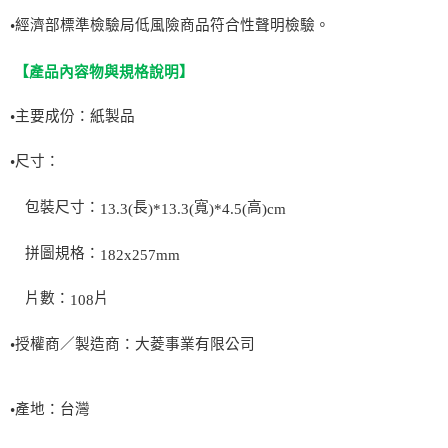
經濟部標準檢驗局低風險商品符合性聲明檢驗。
•
【產品內容物與規格說明】
主要成份：紙製品
•
尺寸：
•
包裝尺寸：
長
寬
高
13.3(
)*13.3(
)*4.5(
)cm
拼圖規格：
182x257mm
片數：
片
108
授權商／製造商：大菱事業有限公司
•
產地：台灣
•