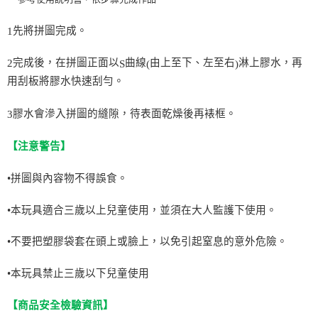
運送方式
先將拼圖完成。
1
全家取貨付款
每筆NT$60，滿NT$490(含以上)免運費
完成後，在拼圖正面以
曲線
由上至下、左至右
淋上膠水，再
2
S
(
)
用刮板將膠水快速刮勻。
7-11取貨付款
每筆NT$60，滿NT$490(含以上)免運費
膠水會滲入拼圖的縫隙，待表面乾燥後再裱框。
3
宅配
每筆NT$85，滿NT$490(含以上)免運費
【注意警告】
郵局
•拼圖與內容物不得誤食。
每筆NT$85，滿NT$490(含以上)免運費
•本玩具適合三歲以上兒童使用，並須在大人監護下使用。
境外區配送
查看運費
•不要把塑膠袋套在頭上或臉上，以免引起窒息的意外危險。
•本玩具禁止三歲以下兒童使用
【商品安全檢驗資訊】