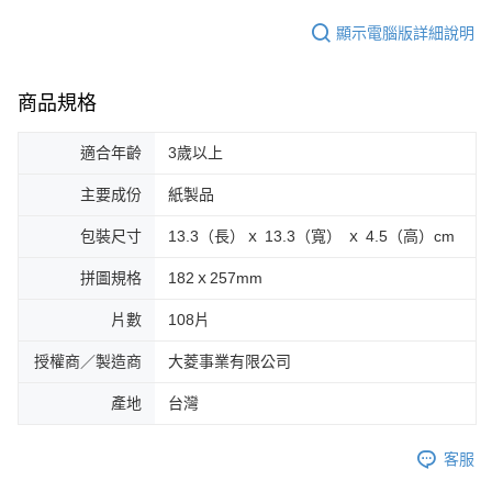
顯示電腦版詳細說明
商品規格
適合年齡
3歲以上
主要成份
紙製品
包裝尺寸
13.3（長）ｘ 13.3（寬） ｘ 4.5（高）cm
拼圖規格
182ｘ257mm
片數
108片
授權商／製造商
大菱事業有限公司
產地
台灣
客服