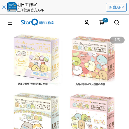
明日工作室
開啟APP
立刻使用官方APP
0
1
/
5