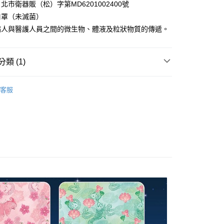
業銀行
遠東國際商業銀行
業儲蓄銀行
台北富邦商業銀行
北市衛器販（松）字第MD6201002400號
台灣）商業銀行
華泰商業銀行
小企業銀行
台中商業銀行
業銀行
永豐商業銀行
際商業銀行
臺灣中小企業銀行
業銀行
遠東國際商業銀行
口罩（未滅菌）
台灣）商業銀行
華泰商業銀行
業銀行
星展（台灣）商業銀行
業銀行
匯豐（台灣）商業銀行
業銀行
永豐商業銀行
病人與醫護人員之間的微生物、體液及粒狀物質的傳遞。
業銀行
遠東國際商業銀行
際商業銀行
中國信託商業銀行
業銀行
聯邦商業銀行
業銀行
星展（台灣）商業銀行
業銀行
永豐商業銀行
天信用卡公司
際商業銀行
元大商業銀行
際商業銀行
中國信託商業銀行
業銀行
星展（台灣）商業銀行
業銀行
玉山商業銀行
天信用卡公司
類 (1)
際商業銀行
中國信託商業銀行
台灣）商業銀行
台新國際商業銀行
天信用卡公司
託商業銀行
台灣樂天信用卡公司
y
by Cat
日用雜貨
客服
付款
0，滿NT$490(含以上)免運費
付款
0，滿NT$490(含以上)免運費