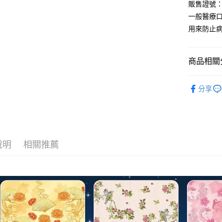
聯邦商
LINE Pay
上海商
販售證號：
匯豐（
臺灣中
元大商
兆豐國
聯邦商
一般醫療
匯豐（
Apple Pay
玉山商
台中商
元大商
用來防止
聯邦商
台新國
華泰商
玉山商
街口支付
元大商
台灣樂
遠東國
台新國
玉山商
永豐商
台灣樂
悠遊付
商品相關分
台新國
星展（
台灣樂
中國信
Google Pa
星貓寶寶 Ba
分享
全盈+PAY
ATM付款
說明
相關推薦
運送方式
全家取貨
每筆NT$6
7-11取貨
每筆NT$6