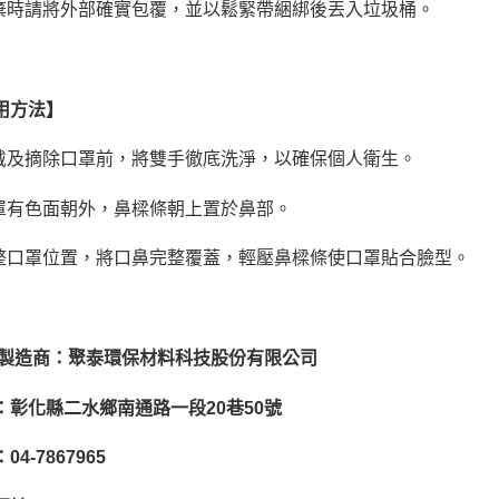
棄時請將外部確實包覆，並以鬆緊帶綑綁後丟入垃圾桶。
用方法
】
戴及摘除口罩前，將雙手徹底洗淨，以確保個人衛生。
罩有色面朝外，鼻樑條朝上置於鼻部。
整口罩位置，將口鼻完整覆蓋，輕壓鼻樑條使口罩貼合臉型。
製造商：聚泰環保材料科技股份有限公司
：彰化縣二水鄉南通路一段
20
巷
50
號
：
04-7867965