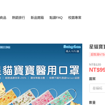
商品
熱銷排行
新品開箱
點讀FAQ
校園專案
星貓寶寶
超取滿NT$
NT$120
NT$9
圖案
星貓紅
數量