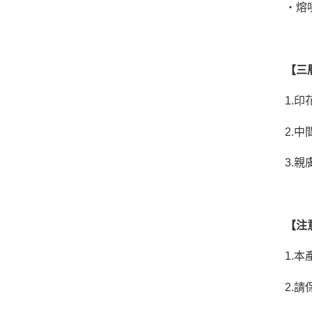
‧熔
【三
1.
印
2.
中
3.
親
【
注
1.
本
2.
請