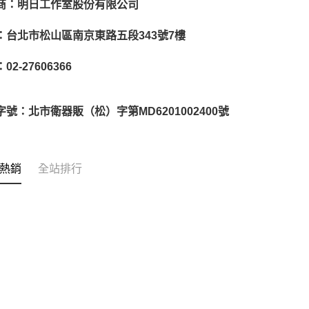
商：明日工作室股份有限公司
：台北市松山區南京東路五段
343
號
7
樓
：
02-27606366
字號：北市衛器販（松）字第
MD6201002400
號
熱銷
全站排行