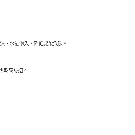
飛沫、水氣滲入，降低感染危險。
也乾爽舒適。