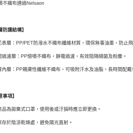
噴不織布通過
Nelsaon
層防護結構】
花表層：
PP/PET
防潑水不織布纖維材質，環保無毒油墨，防止
間過濾層：
PP
熔噴不織布，靜電過濾，有效阻隔細菌及粉塵。
膚內層：
PP
親膚性纖維不織布，可吸附汗水及油脂，長時間配戴
意事項
】
產品為拋棄式口罩，使用後或汙損時應立即更換。
保存於陰涼乾燥處，避免陽光直射。