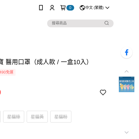
0
中文 (繁體)
 醫用口罩（成人款 / 一盒10入）
490免運
9
星貓綠
星貓黃
星貓粉