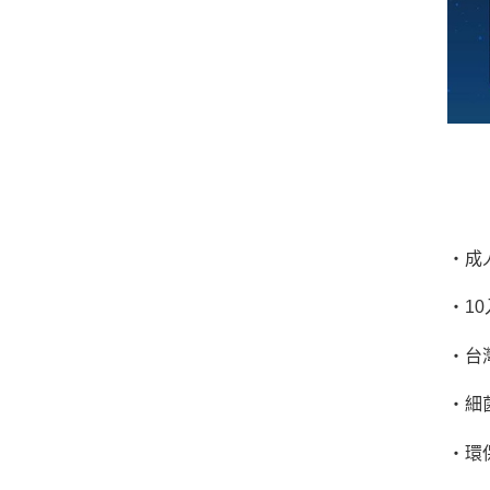
‧成
‧
10
‧台
‧細
‧環