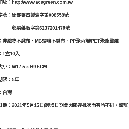
網址：
http://www.acegreen.com.tw
字號：衛部醫器製壹字第
008558
號
縣藥販字第
6237201479
號
：非織物不織布、
MB
熔噴不織布、
PP
聚丙烯
/PET
聚酯纖維
：1盒10入
大小：
W17.5 x H9.5CM
期限：
5
年
：台灣
日期：2021年5月15日(製造日期會因庫存批次而有所不同，請詳