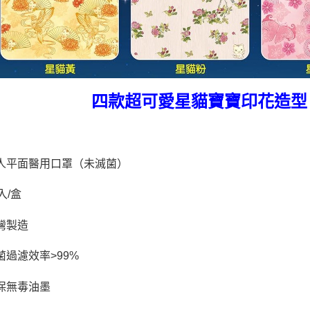
宅配
每筆NT$8
郵局
每筆NT$8
四款超可愛星貓寶寶印花造型
人平面醫用口罩（未滅菌）
入
/
盒
灣製造
菌過濾效率
>99%
保無毒油墨