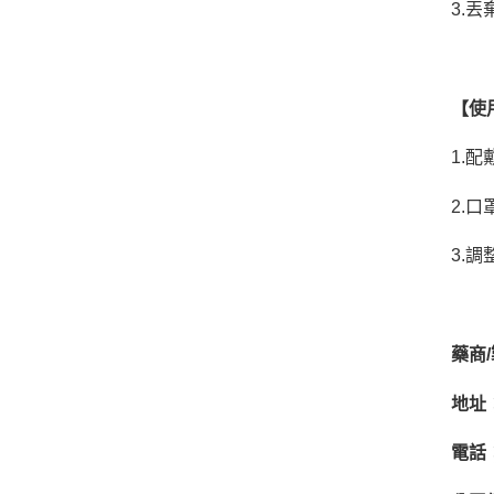
3.
丟
【
使
1.
配
2.
口
3.
調
藥商
/
地址
電話