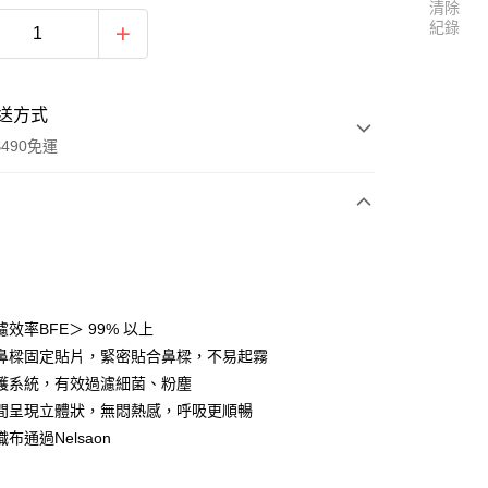
清除
紀錄
送方式
490免運
次付款
期付款
0 利率 每期
NT$33
21家銀行
效率BFE＞ 99% 以上
0 利率 每期
NT$16
21家銀行
庫商業銀行
第一商業銀行
鼻樑固定貼片，緊密貼合鼻樑，不易起霧
業銀行
彰化商業銀行
 0 利率 每期
NT$8
21家銀行
護系統，有效過濾細菌、粉塵
庫商業銀行
第一商業銀行
業儲蓄銀行
台北富邦商業銀行
業銀行
彰化商業銀行
間呈現立體狀，無悶熱感，呼吸更順暢
 0 利率 每期
NT$4
20家銀行
庫商業銀行
第一商業銀行
華商業銀行
兆豐國際商業銀行
業儲蓄銀行
台北富邦商業銀行
布通過Nelsaon
業銀行
彰化商業銀行
小企業銀行
台中商業銀行
庫商業銀行
第一商業銀行
付款
華商業銀行
兆豐國際商業銀行
業儲蓄銀行
台北富邦商業銀行
台灣）商業銀行
華泰商業銀行
業銀行
彰化商業銀行
小企業銀行
台中商業銀行
華商業銀行
兆豐國際商業銀行