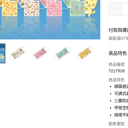
付款與運
超取滿NT$
付款方式
商品特色
信用卡一
商品編號
7217918
信用卡分
商品特色
3 期 
細菌過濾
6 期 
合作金
可調式
華南商
12 期
三層防
合作金
上海商
華南商
呼吸空
24 期
合作金
國泰世
上海商
熔噴不織
華南商
臺灣中
合作金
超商取貨
國泰世
上海商
匯豐（
華南商
銷售重點
臺灣中
國泰世