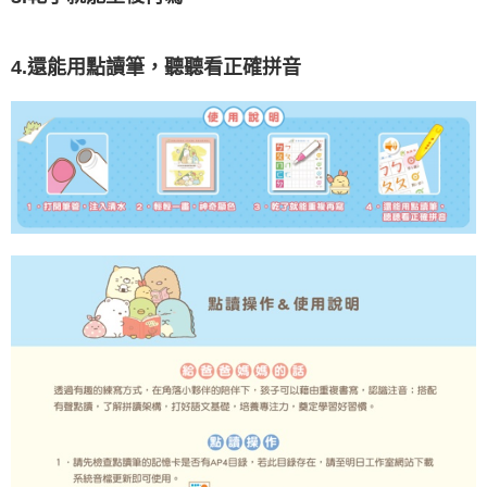
4.
還能用點讀筆，聽聽看正確拼音