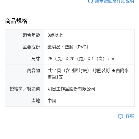
顯示電腦版詳細說明
商品規格
適合年齡
3歲以上
主要成份
紙製品、塑膠（PVC）
尺寸
25（長）X 20（寬）X 1（高） cm
內容物
共14頁（含封面封底） 線圈裝訂 ★內附水
畫筆1支
授權商／製造商
明日工作室股份有限公司
產地
中國
客服