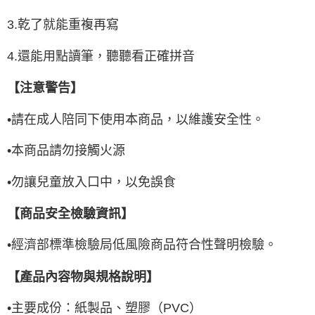
3.
乾了就能重複再寫
4.
還能用點讀筆，聽聽看正確拼音
【注意警告】
•請在成人陪同下使用本商品，以維護安全性。
•本商品請勿接觸火源
•勿讓兒童放入口中，以免誤食
【商品安全檢驗資訊】
•
經濟部標準檢驗局低風險商品符合性聲明檢驗。
【產品內容物與規格說明】
•
主要成份：紙製品、塑膠（
PVC
）