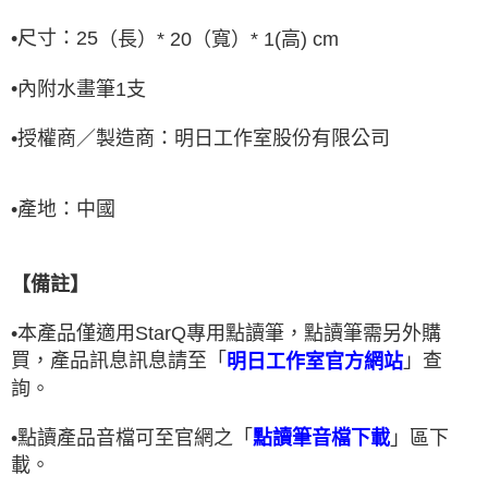
•
尺寸：
25
（長）
* 20
（寬）
* 1(
高
) cm
•
內附水畫筆
1
支
•
授權商／製造商：明日工作室股份有限公司
•
產地：中國
【備註】
•
本產品僅適用
StarQ
專用點讀筆，點讀筆需另外購
買，產品訊息訊息請至「
」查
明日工作室官方網站
詢。
」區下
•
點讀產品音檔可至官網之「
點讀筆音檔下載
載
。