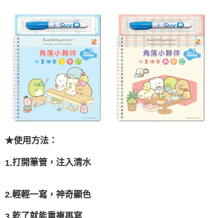
★
使用方法：
1.
打開筆管，注入清水
2.
輕輕一寫，神奇顯色
3.
乾了就能重複再寫