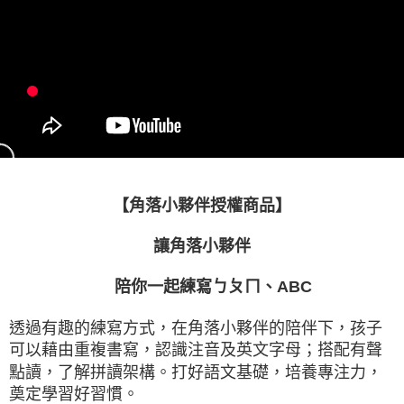
運送方式
全家取貨付款
每筆NT$60，滿NT$490(含以上)免運費
7-11取貨付款
每筆NT$60，滿NT$490(含以上)免運費
宅配
【角落小夥伴授權商品】
每筆NT$85，滿NT$490(含以上)免運費
郵局
讓角落小夥伴
每筆NT$85，滿NT$490(含以上)免運費
陪你一起練寫ㄅㄆㄇ、
ABC
境外區配送
查看運費
透過有趣的練寫方式，在角落小夥伴的陪伴下，孩子
可以藉由重複書寫，認識注音及英文字母；搭配有聲
點讀，了解拼讀架構。打好語文基礎，培養專注力，
奠定學習好習慣。