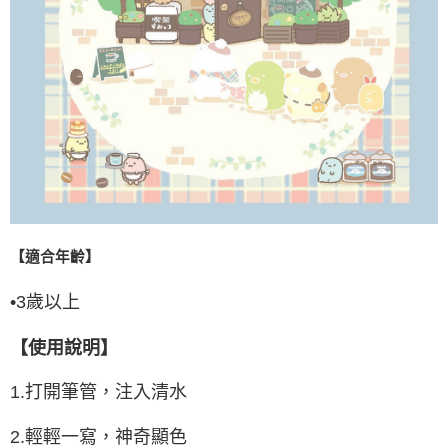
【適合年齡】
•
3
歲以上
【使用說明】
1.
打開筆管，注入清水
2.
輕輕一寫，神奇顯色