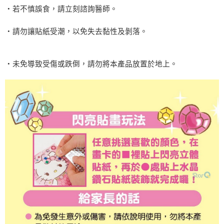
‧若不慎誤食，請立刻諮詢醫師。
‧請勿讓貼紙受潮，以免失去黏性及剝落。
‧未免導致受傷或跌倒，請勿將本產品放置於地上。