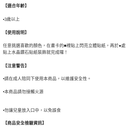
【適合年齡】
歲以上
•
3
【使用說明】
任意挑選喜歡的顏色，在畫卡的■裡貼上閃亮立體貼紙，再於●處
貼上水晶鑽石貼紙裝飾就完成囉！
【注意警告】
•請在成人陪同下使用本商品，以維護安全性。
•本商品請勿接觸火源
•勿讓兒童放入口中，以免誤食
【商品安全檢驗資訊】