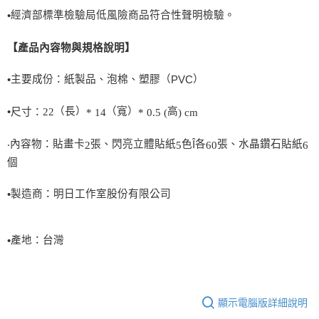
經濟部標準檢驗局低風險商品符合性聲明檢驗。
•
【產品內容物與規格說明】
主要成份：紙製品、泡棉、塑膠（
）
•
PVC
（長）
（寬）
高
•
尺寸：
22
* 14
* 0.5 (
) cm
內容物：貼畫卡
張、閃亮立體貼紙
色
各
張、水晶鑽石貼紙
‧
Î
2
5
60
6
個
製造商：明日工作室股份有限公司
•
產地：台灣
•
顯示電腦版詳細說明