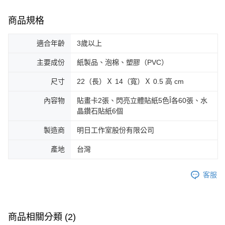
商品規格
適合年齡
3歲以上
主要成份
紙製品、泡棉、塑膠（PVC）
尺寸
22（長）Ｘ 14（寬）Ｘ 0.5 高 cm
內容物
貼畫卡2張、閃亮立體貼紙5色Î各60張、水
晶鑽石貼紙6個
製造商
明日工作室股份有限公司
產地
台灣
客服
商品相關分類 (2)