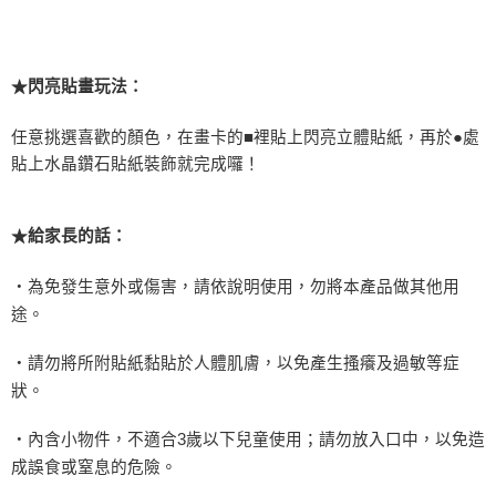
閃亮貼畫玩法：
★
任意挑選喜歡的顏色，在畫卡的■裡貼上閃亮立體貼紙，再於●處
貼上水晶鑽石貼紙裝飾就完成囉！
給家長的話：
★
‧為免發生意外或傷害，請依說明使用，勿將本產品做其他用
途。
‧請勿將所附貼紙黏貼於人體肌膚，以免產生搔癢及過敏等症
狀。
‧內含小物件，不適合
3
歲以下兒童使用；請勿放入口中，以免造
成誤食或窒息的危險。