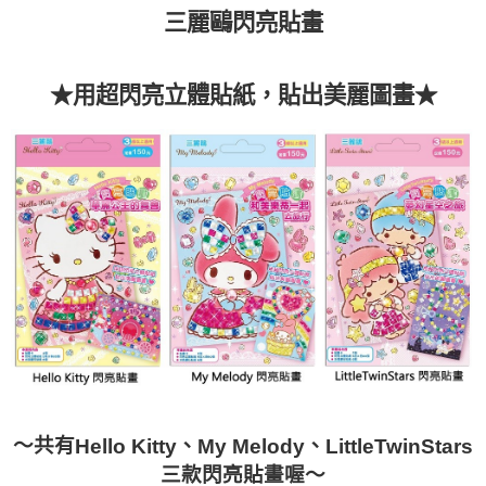
三麗鷗閃亮貼畫
★用超閃亮立體貼紙，貼出美麗圖畫★
～共有
、
、
Hello Kitty
My Melody
LittleTwinStars
三款閃亮貼畫喔～