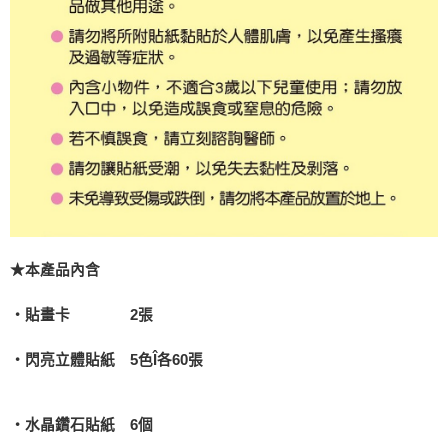
★
本產品內含
‧貼畫卡
2
張
‧閃亮立體貼紙
5
色
Î
各
60
張
‧水晶鑽石貼紙
6
個