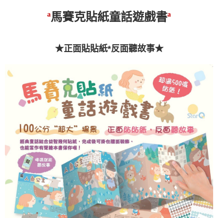
馬賽克貼紙童話遊戲書
ª
ª
★正面貼貼紙*
反面聽故事★