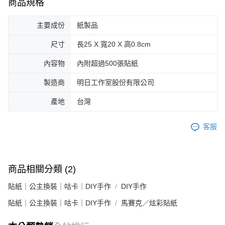
商品規格
主要成份
紙製品
尺寸
長25 X 寬20 X 高0.8cm
內容物
內附超過500張貼紙
製造商
明日工作室股份有限公司
產地
台灣
客服
商品相關分類 (2)
貼紙｜公主換裝｜咕卡｜DIY手作
DIY手作
貼紙｜公主換裝｜咕卡｜DIY手作
馬賽克／炫彩貼紙