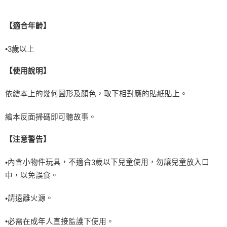
【適合年齡】
•
3
歲以上
【使用說明】
依繪本上的幾何圖形及顏色，取下相對應的貼紙貼上。
繪本反面掃碼即可聽故事。
【注意警告】
內含小物件玩具，不適合
歲以下兒童使用，勿讓兒童放入口
•
3
中，以免誤食。
請遠離火源。
•
•
必需在成年人直接監護下使用。