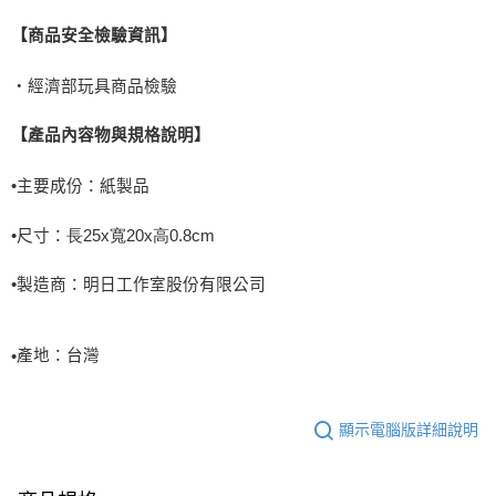
【商品安全檢驗資訊】
‧經濟部玩具商品檢驗
【產品內容物與規格說明】
•
主要成份：
紙製品
•
尺寸：
長
25
x
寬
2
0
x
高
0.
8
cm
•製造商：明日工作室股份有限公司
產地：台灣
•
顯示電腦版詳細說明