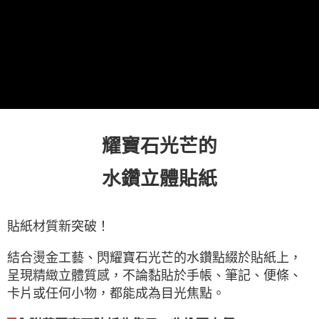
運送方式
全家取貨付款
每筆NT$60，滿NT$490(含以上)免運費
7-11取貨付款
每筆NT$60，滿NT$490(含以上)免運費
宅配
耀寶石光芒的
每筆NT$85，滿NT$490(含以上)免運費
郵局
水鑽立體貼紙
每筆NT$85，滿NT$490(含以上)免運費
境外區配送
查看運費
貼紙材質新突破！
結合燙金工藝、閃耀寶石光芒的水鑽點綴於貼紙上，
呈現精緻立體質感，不論黏貼於手帳、筆記、便條、
卡片或任何小物，都能成為目光焦點。