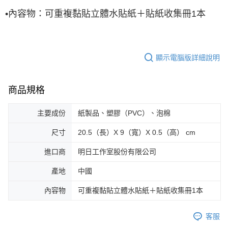
•
內容物：
可重複黏貼立體水貼紙＋貼紙收集冊
1
本
顯示電腦版詳細說明
商品規格
主要成份
紙製品、塑膠（PVC）、泡棉
尺寸
20.5（長）X 9（寬）X 0.5（高） cm
進口商
明日工作室股份有限公司
產地
中國
內容物
可重複黏貼立體水貼紙＋貼紙收集冊1本
客服