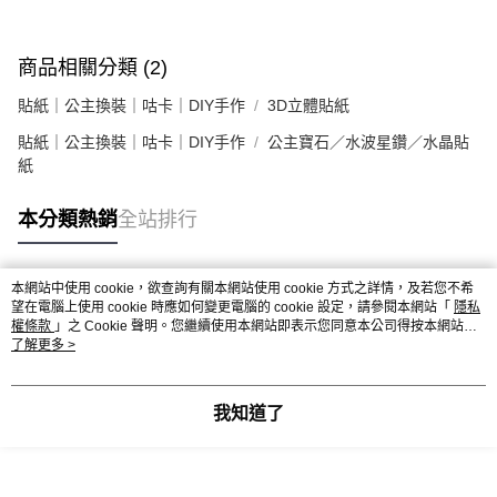
商品相關分類 (2)
貼紙｜公主換裝｜咕卡｜DIY手作
3D立體貼紙
貼紙｜公主換裝｜咕卡｜DIY手作
公主寶石／水波星鑽／水晶貼
紙
本分類熱銷
全站排行
本網站中使用 cookie，欲查詢有關本網站使用 cookie 方式之詳情，及若您不希
熱門標籤
望在電腦上使用 cookie 時應如何變更電腦的 cookie 設定，請參閱本網站「
隱私
權條款
」之 Cookie 聲明。您繼續使用本網站即表示您同意本公司得按本網站使
用條款之 Cookie 聲明使用 cookie。
了解更多 >
我知道了