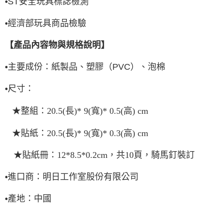
•
ST
安全玩具標誌檢測
•
經濟部玩具商品檢驗
【產品內容物與規格說明】
•
主要成份：紙製品、塑膠（
PVC
）、泡棉
•
尺寸：
★整組：
20.5(
長
)* 9(
寬
)* 0.5(
高
) cm
★貼紙：
20.5(
長
)* 9(
寬
)* 0.3(
高
) cm
★貼紙冊：
12*8.5*0.2cm
，共
10
頁，騎馬釘裝訂
•進口商：明日工作室股份有限公司
•
產地：中國