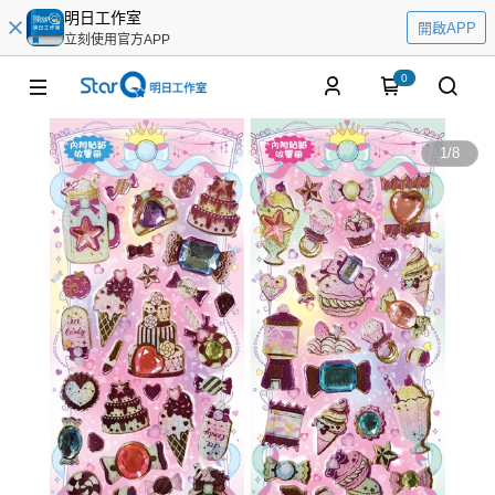
明日工作室
開啟APP
立刻使用官方APP
0
1
/
8