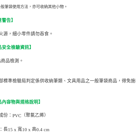
宅配
一般筆袋使用方法，亦可收納其他小物。
每筆NT$8
意警告】
郵局
每筆NT$8
離火源，細小零件請勿吞食。
品安全檢驗資訊】
商品檢測。
S
部標準檢驗局判定係供收納筆類、文具用品之一般筆袋商品，得免施
品內容物與規格說明】
成份：
（聚氯乙烯）
PVC
長
寬
高
：
15 x
10 x
0.4 cm