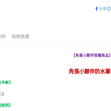
國泰世
聯邦商
LINE Pay
上海商
角落小夥伴Su
匯豐（
臺灣中
元大商
分享
兆豐國
聯邦商
匯豐（
文具用品
Apple Pay
玉山商
台中商
元大商
聯邦商
台新國
華泰商
玉山商
街口支付
元大商
台灣樂
遠東國
台新國
玉山商
永豐商
台灣樂
悠遊付
台新國
星展（
說明
相關推薦
台灣樂
中國信
Google Pa
全盈+PAY
【角落小夥伴授權商品
ATM付款
角落小夥伴防水筆
運送方式
合年齡】
全家取貨
每筆NT$6
以上
7-11取貨
用說明】
每筆NT$6