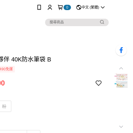
0
中文 (繁體)
伴 40K防水筆袋 B
490免運
00
粉