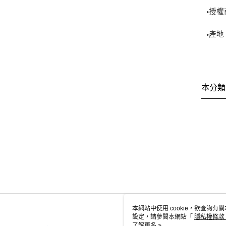
授權
•
產地
•
本分類
本網站中使用 cookie，欲查詢有關
設定，請參閱本網站「
隱私權條款
使用 cookie。
了解更多 >