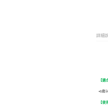
詳細
【適
歲
•
8
【使