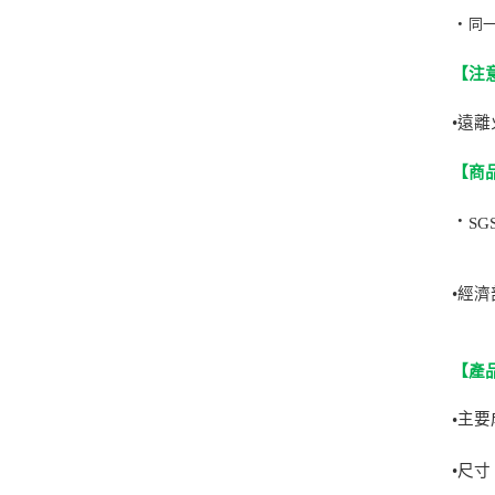
‧
同
【注
•遠
【商
‧
SG
•
經濟
【產
主要
•
•
尺寸