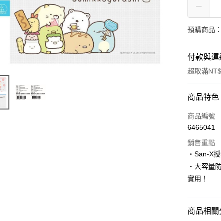
預購商品：預
付款與運
超取滿NT$
付款方式
商品特色
信用卡一
商品編號
6465041
信用卡分
銷售重點
3 期 
‧San-X
6 期 
合作金
‧大容量
華南商
12 期
實用！
合作金
上海商
華南商
24 期
合作金
國泰世
上海商
華南商
臺灣中
合作金
超商取貨
國泰世
商品相關分
上海商
匯豐（
華南商
臺灣中