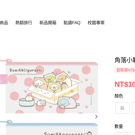
商品
熱銷排行
新品開箱
點讀FAQ
校園專案
角落小夥
超取滿NT$
NT$1
顏色
藍
數量