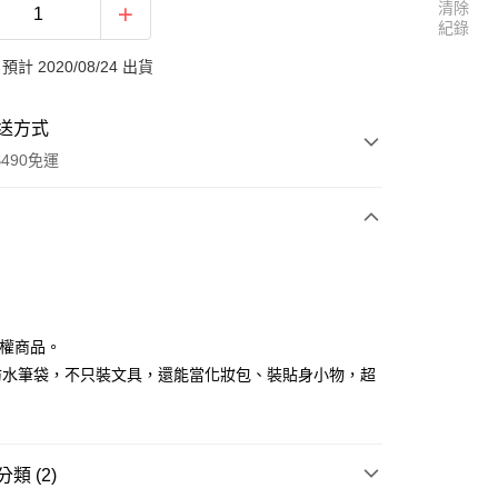
清除
紀錄
計 2020/08/24 出貨
送方式
490免運
次付款
期付款
0 利率 每期
NT$33
21家銀行
授權商品。
0 利率 每期
NT$16
21家銀行
庫商業銀行
第一商業銀行
防水筆袋，不只裝文具，還能當化妝包、裝貼身小物，超
業銀行
彰化商業銀行
 0 利率 每期
NT$8
21家銀行
庫商業銀行
第一商業銀行
業儲蓄銀行
台北富邦商業銀行
業銀行
彰化商業銀行
 0 利率 每期
NT$4
20家銀行
庫商業銀行
第一商業銀行
華商業銀行
兆豐國際商業銀行
業儲蓄銀行
台北富邦商業銀行
業銀行
彰化商業銀行
小企業銀行
台中商業銀行
庫商業銀行
第一商業銀行
付款
華商業銀行
兆豐國際商業銀行
類 (2)
業儲蓄銀行
台北富邦商業銀行
台灣）商業銀行
華泰商業銀行
業銀行
彰化商業銀行
小企業銀行
台中商業銀行