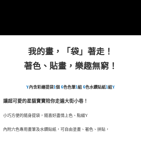
每筆NT$60，滿NT$490(含以上)免運費
7-11取貨付款
每筆NT$60，滿NT$490(含以上)免運費
宅配
每筆NT$85，滿NT$490(含以上)免運費
我的畫，「袋」著走！
郵局
著色、貼畫，樂趣無窮！
每筆NT$85，滿NT$490(含以上)免運費
Y
內含彩繪提袋
1
個
6
色色筆
1
組
6
色水鑽貼紙
1
組
Y
讓超可愛的星貓寶寶陪你走遍大街小巷！
小巧方便的隨身提袋，隨喜好盡情上色、點綴
Y
內附六色專用畫筆及水鑽貼紙，可自由塗畫、著色、拼貼，