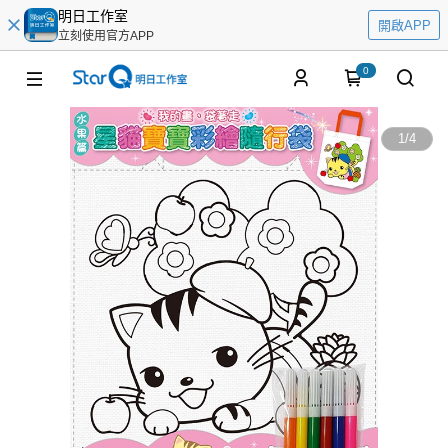
明日工作室
開啟APP
立刻使用官方APP
0
1
/
4