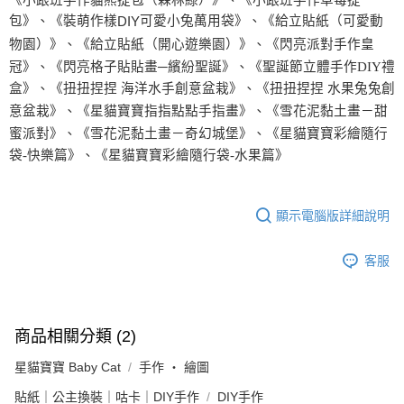
包》、《裝萌作樣
可愛小兔萬用袋》、《給立貼紙（可愛動
DIY
物園）》、《給立貼紙（開心遊樂園）》、《閃亮派對手作皇
冠》、
《閃亮格子貼貼畫─繽紛聖誕》、《聖誕節立體手作
DIY
禮
盒》、《扭扭捏捏 海洋水手創意盆栽》、《扭扭捏捏 水果兔兔創
意盆栽》、《星貓寶寶指指點點手指畫》、《雪花泥黏土畫－甜
蜜派對》、《雪花泥黏土畫－奇幻城堡》、《星貓寶寶彩繪隨行
袋
-
快樂篇》、《星貓寶寶彩繪隨行袋
-
水果篇》
顯示電腦版詳細說明
客服
商品相關分類 (2)
星貓寶寶 Baby Cat
手作 ‧ 繪圖
貼紙｜公主換裝｜咕卡｜DIY手作
DIY手作