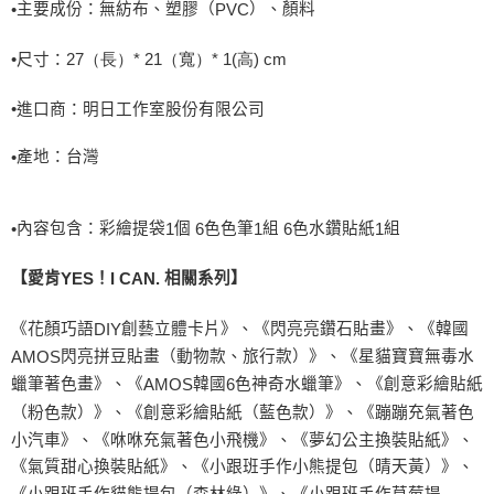
主要成份：無紡布、塑膠（
）、顏料
•
PVC
•
尺寸：
2
7
（長）
*
21
（寬）
*
1
(
高
) cm
•進口商：明日工作室股份有限公司
產地：台灣
•
內容包含：彩繪提袋
個
色色筆
組
色水鑽貼紙
組
•
1
6
1
6
1
【愛肯
！
相關系列】
YES
I CAN.
《花顏巧語
創藝立體卡片》、《閃亮亮鑽石貼畫》、《韓國
DIY
閃亮拼豆貼畫（動物款、旅行款）》、《星貓寶寶無毒水
AMOS
蠟筆著色畫》、《
韓國
色神奇水蠟筆》、《創意彩繪貼紙
AMOS
6
（粉色款）》、《創意彩繪貼紙（藍色款）》、《蹦蹦充氣著色
小汽車》、《咻咻充氣著色小飛機》、《夢幻公主換裝貼紙》、
《氣質甜心換裝貼紙》、《小跟班手作小熊提包（晴天黃）》、
《小跟班手作貓熊提包（森林綠）》、《小跟班手作草莓提