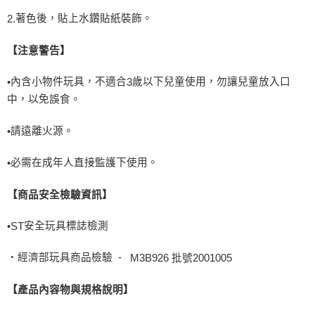
著色後，貼上水鑽貼紙裝飾。
2.
【注意警告】
內含小物件玩具，不適合
歲以下兒童使用，勿讓兒童放入口
•
3
中，以免誤食。
請遠離火源。
•
必需在成年人直接監護下使用。
•
【商品安全檢驗資訊】
安全玩具標誌檢測
•
ST
‧經濟部玩具商品檢驗 -
M3B926 批號2001005
【產品內容物與規格說明】