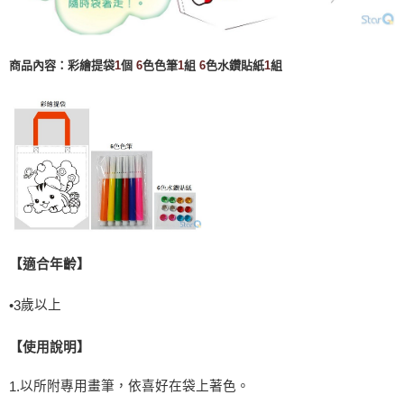
商品內容：彩繪提袋
1
個
6
色色筆
1
組
6
色水鑽貼紙
1
組
【適合年齡】
歲以上
•
3
【使用說明】
以所附專用畫筆，依喜好在袋上著色。
1.