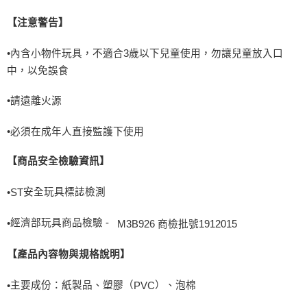
【注意警告】
•內含小物件玩具，不適合
3
歲以下兒童使用，勿讓兒童放入口
中，以免誤食
•請遠離火源
•必須在成年人直接監護下使用
【商品安全檢驗資訊】
安全玩具標誌檢測
•
ST
經濟部玩具商品檢驗 -
M3B926 商檢批號1912015
•
【產品內容物與規格說明】
主要成份：紙製品、塑膠（
）、泡棉
•
PVC