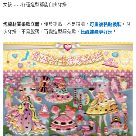
女孩……各種造型都能自由穿搭！
7-11取貨付款
每筆NT$60，滿NT$490(含以上)免運費
，便於撕貼、不易損壞，
，Ｎ
泡棉材質柔軟立體
可重複黏貼換裝
宅配
次穿搭，不易脫落，百變造型超有趣，
！
比紙娃娃更好玩
每筆NT$85，滿NT$490(含以上)免運費
郵局
每筆NT$85，滿NT$490(含以上)免運費