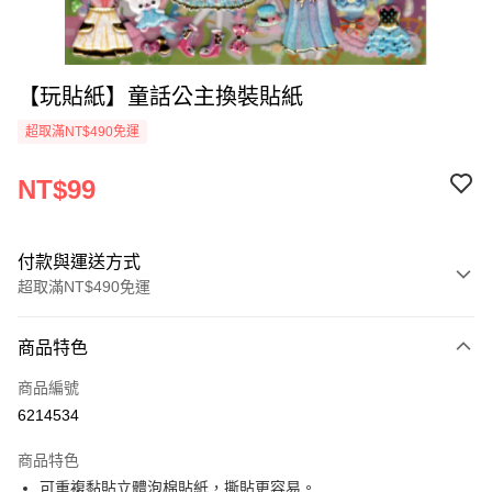
【玩貼紙】童話公主換裝貼紙
超取滿NT$490免運
NT$99
付款與運送方式
超取滿NT$490免運
付款方式
商品特色
信用卡一次付款
商品編號
信用卡分期付款
6214534
3 期 0 利率 每期
NT$33
21家銀行
商品特色
6 期 0 利率 每期
NT$16
21家銀行
合作金庫商業銀行
第一商業銀行
可重複黏貼立體泡棉貼紙，撕貼更容易。