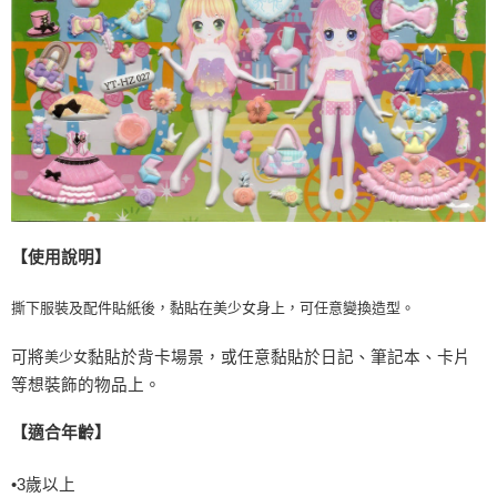
【使用說明】
撕下服裝及配件貼紙後，黏貼在美少女身上，可任意變換造型。
可將
美少女
黏貼於背卡場景，或任意黏貼於日記、筆記本、卡片
等想裝飾的物品上。
【適合年齡】
•
3
歲以上