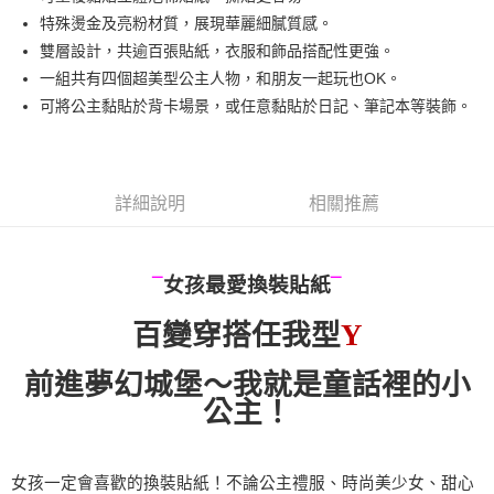
華南商業銀行
彰化商業銀行
12 期 0 利率 每期
NT$8
21家銀行
合作金庫商業銀行
第一商業銀行
特殊燙金及亮粉材質，展現華麗細膩質感。
上海商業儲蓄銀行
台北富邦商業銀行
華南商業銀行
彰化商業銀行
24 期 0 利率 每期
NT$4
20家銀行
合作金庫商業銀行
第一商業銀行
國泰世華商業銀行
兆豐國際商業銀行
雙層設計，共逾百張貼紙，衣服和飾品搭配性更強。
上海商業儲蓄銀行
台北富邦商業銀行
華南商業銀行
彰化商業銀行
臺灣中小企業銀行
台中商業銀行
合作金庫商業銀行
第一商業銀行
一組共有四個超美型公主人物，和朋友一起玩也OK。
超商取貨付款
國泰世華商業銀行
兆豐國際商業銀行
上海商業儲蓄銀行
台北富邦商業銀行
匯豐（台灣）商業銀行
華泰商業銀行
華南商業銀行
彰化商業銀行
臺灣中小企業銀行
台中商業銀行
可將公主黏貼於背卡場景，或任意黏貼於日記、筆記本等裝飾。
國泰世華商業銀行
兆豐國際商業銀行
聯邦商業銀行
遠東國際商業銀行
LINE Pay
上海商業儲蓄銀行
台北富邦商業銀行
匯豐（台灣）商業銀行
華泰商業銀行
臺灣中小企業銀行
台中商業銀行
元大商業銀行
永豐商業銀行
兆豐國際商業銀行
臺灣中小企業銀行
聯邦商業銀行
遠東國際商業銀行
匯豐（台灣）商業銀行
華泰商業銀行
Apple Pay
玉山商業銀行
星展（台灣）商業銀行
台中商業銀行
匯豐（台灣）商業銀行
元大商業銀行
永豐商業銀行
聯邦商業銀行
遠東國際商業銀行
台新國際商業銀行
中國信託商業銀行
華泰商業銀行
聯邦商業銀行
玉山商業銀行
星展（台灣）商業銀行
詳細說明
相關推薦
街口支付
元大商業銀行
永豐商業銀行
台灣樂天信用卡公司
遠東國際商業銀行
元大商業銀行
台新國際商業銀行
中國信託商業銀行
玉山商業銀行
星展（台灣）商業銀行
永豐商業銀行
玉山商業銀行
台灣樂天信用卡公司
悠遊付
台新國際商業銀行
中國信託商業銀行
星展（台灣）商業銀行
台新國際商業銀行
台灣樂天信用卡公司
¯
女孩最愛換裝貼紙
¯
中國信託商業銀行
台灣樂天信用卡公司
Google Pay
全盈+PAY
百變穿搭任我型
Y
ATM付款
前進夢幻城堡～我就是童話裡的小
公主！
運送方式
全家取貨付款
女孩一定會喜歡的換裝貼紙！不論公主禮服、時尚美少女、甜心
每筆NT$60，滿NT$490(含以上)免運費