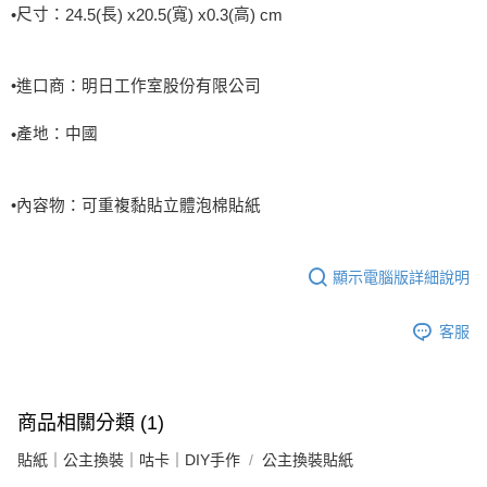
尺寸：
長
寬
高
•
24.5(
) x20.5(
) x0.3(
) cm
•進口商：明日工作室股份有限公司
產地：中國
•
•
內容物：
可重複黏貼立體泡棉貼紙
顯示電腦版詳細說明
客服
商品相關分類 (1)
貼紙｜公主換裝｜咕卡｜DIY手作
公主換裝貼紙