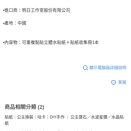
•進口商：明日工作室股份有限公司
產地：中國
•
•
內容物：
可重複黏貼立體水貼紙＋貼紙收集冊
1
本
顯示電腦版詳細說明
客服
商品相關分類 (2)
貼紙｜公主換裝｜咕卡｜DIY手作
公主寶石／水波星鑽／水晶貼
紙