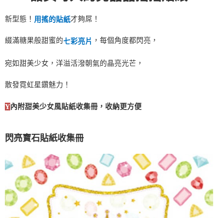
7-11取貨付款
新型態！
才夠屌！
用搖的貼紙
每筆NT$60，滿NT$490(含以上)免運費
綴滿糖果般甜蜜的
，每個角度都閃亮，
七彩亮片
宅配
每筆NT$85，滿NT$490(含以上)免運費
宛如甜美少女，洋溢活潑朝氣的晶亮光芒，
郵局
散發霓虹星鑽魅力！
每筆NT$85，滿NT$490(含以上)免運費
Y
內附甜美少女風貼紙收集冊，收納更方便
閃亮寶石
貼紙收集冊