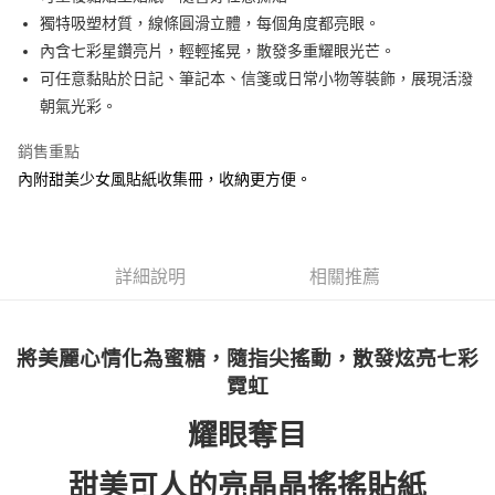
華南商業銀行
彰化商業銀行
12 期 0 利率 每期
NT$8
21家銀行
合作金庫商業銀行
第一商業銀行
獨特吸塑材質，線條圓滑立體，每個角度都亮眼。
上海商業儲蓄銀行
台北富邦商業銀行
華南商業銀行
彰化商業銀行
24 期 0 利率 每期
NT$4
20家銀行
合作金庫商業銀行
第一商業銀行
國泰世華商業銀行
兆豐國際商業銀行
內含七彩星鑽亮片，輕輕搖晃，散發多重耀眼光芒。
上海商業儲蓄銀行
台北富邦商業銀行
華南商業銀行
彰化商業銀行
臺灣中小企業銀行
台中商業銀行
合作金庫商業銀行
第一商業銀行
可任意黏貼於日記、筆記本、信箋或日常小物等裝飾，展現活潑
超商取貨付款
國泰世華商業銀行
兆豐國際商業銀行
上海商業儲蓄銀行
台北富邦商業銀行
匯豐（台灣）商業銀行
華泰商業銀行
華南商業銀行
彰化商業銀行
臺灣中小企業銀行
台中商業銀行
朝氣光彩。
國泰世華商業銀行
兆豐國際商業銀行
聯邦商業銀行
遠東國際商業銀行
LINE Pay
上海商業儲蓄銀行
台北富邦商業銀行
匯豐（台灣）商業銀行
華泰商業銀行
臺灣中小企業銀行
台中商業銀行
元大商業銀行
永豐商業銀行
兆豐國際商業銀行
臺灣中小企業銀行
銷售重點
聯邦商業銀行
遠東國際商業銀行
匯豐（台灣）商業銀行
華泰商業銀行
Apple Pay
玉山商業銀行
星展（台灣）商業銀行
台中商業銀行
匯豐（台灣）商業銀行
元大商業銀行
永豐商業銀行
內附甜美少女風貼紙收集冊，收納更方便。
聯邦商業銀行
遠東國際商業銀行
台新國際商業銀行
中國信託商業銀行
華泰商業銀行
聯邦商業銀行
玉山商業銀行
星展（台灣）商業銀行
街口支付
元大商業銀行
永豐商業銀行
台灣樂天信用卡公司
遠東國際商業銀行
元大商業銀行
台新國際商業銀行
中國信託商業銀行
玉山商業銀行
星展（台灣）商業銀行
永豐商業銀行
玉山商業銀行
台灣樂天信用卡公司
悠遊付
台新國際商業銀行
中國信託商業銀行
星展（台灣）商業銀行
台新國際商業銀行
台灣樂天信用卡公司
詳細說明
相關推薦
中國信託商業銀行
台灣樂天信用卡公司
Google Pay
全盈+PAY
將美麗心情化為蜜糖，隨指尖搖動，散發炫亮七彩
ATM付款
霓虹
運送方式
耀眼奪目
全家取貨付款
甜美可人的亮晶晶搖搖貼紙
每筆NT$60，滿NT$490(含以上)免運費