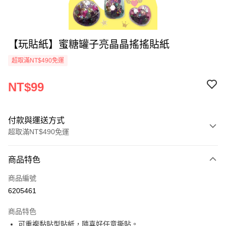
【玩貼紙】蜜糖罐子亮晶晶搖搖貼紙
超取滿NT$490免運
NT$99
付款與運送方式
超取滿NT$490免運
付款方式
商品特色
信用卡一次付款
商品編號
信用卡分期付款
6205461
3 期 0 利率 每期
NT$33
21家銀行
商品特色
6 期 0 利率 每期
NT$16
21家銀行
合作金庫商業銀行
第一商業銀行
可重複黏貼型貼紙，隨喜好任意撕貼。