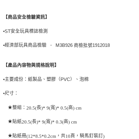
【商品安全檢驗資訊】
安全玩具標誌檢測
•
ST
經濟部玩具商品檢驗 -
M3B926 商檢批號1912018
•
【產品內容物與規格說明】
主要成份：紙製品、塑膠（
）、泡棉
•
PVC
尺寸：
•
★整組：
長
寬
高
20.5(
)* 9(
)* 0.5(
) cm
★貼紙
長
寬
高
20.5(
)* 9(
)* 0.3(
) cm
★貼紙冊
，共
頁，騎馬釘裝訂
(12*8.5*0.2cm
10
)