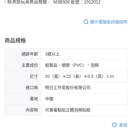
‧經濟部玩具商品檢驗 -
M3B926 批號：1912012
顯示電腦版詳細說明
商品規格
適齡年齡
3歲以上
主要成份
紙製品、塑膠（PVC）、泡棉
尺寸
20（寬）＊22（長）＊0.3（高）ｃｍ
進口商
明日工作室股份有限公司
產地
中國
內容物
可重複黏貼立體泡棉貼紙
客服