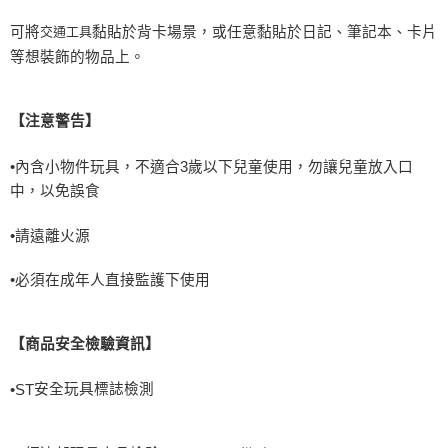
可將
交通工具
黏貼於背卡場景，或任意黏貼於日記、筆記本、卡片
等想裝飾的物品上。
【注意警告】
•內含小物件玩具，不適合
3
歲以下兒童使用，勿讓兒童放入口
中，以免誤食
•請遠離火源
•必須在成年人直接監護下使用
【商品安全檢驗資訊】
安全玩具標誌檢測
•
ST