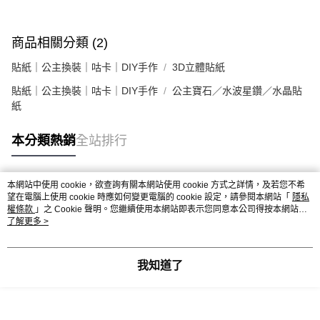
商品相關分類 (2)
貼紙｜公主換裝｜咕卡｜DIY手作
3D立體貼紙
貼紙｜公主換裝｜咕卡｜DIY手作
公主寶石／水波星鑽／水晶貼
紙
本分類熱銷
全站排行
本網站中使用 cookie，欲查詢有關本網站使用 cookie 方式之詳情，及若您不希
熱門標籤
望在電腦上使用 cookie 時應如何變更電腦的 cookie 設定，請參閱本網站「
隱私
權條款
」之 Cookie 聲明。您繼續使用本網站即表示您同意本公司得按本網站使
用條款之 Cookie 聲明使用 cookie。
了解更多 >
我知道了