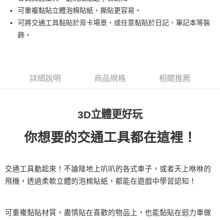
華南商業銀行
彰化商業銀行
12 期 0 利率 每期
NT$8
21家銀行
合作金庫商業銀行
第一商業銀行
可重複黏貼立體泡棉貼紙，撕貼更容易。
上海商業儲蓄銀行
台北富邦商業銀行
華南商業銀行
彰化商業銀行
24 期 0 利率 每期
NT$4
20家銀行
合作金庫商業銀行
第一商業銀行
國泰世華商業銀行
兆豐國際商業銀行
可將交通工具黏貼於背卡場景，或任意黏貼於日記、筆記本等裝
上海商業儲蓄銀行
台北富邦商業銀行
華南商業銀行
彰化商業銀行
臺灣中小企業銀行
台中商業銀行
合作金庫商業銀行
第一商業銀行
飾。
超商取貨付款
國泰世華商業銀行
兆豐國際商業銀行
上海商業儲蓄銀行
台北富邦商業銀行
匯豐（台灣）商業銀行
華泰商業銀行
華南商業銀行
彰化商業銀行
臺灣中小企業銀行
台中商業銀行
國泰世華商業銀行
兆豐國際商業銀行
聯邦商業銀行
遠東國際商業銀行
LINE Pay
上海商業儲蓄銀行
台北富邦商業銀行
匯豐（台灣）商業銀行
華泰商業銀行
臺灣中小企業銀行
台中商業銀行
元大商業銀行
永豐商業銀行
兆豐國際商業銀行
臺灣中小企業銀行
聯邦商業銀行
遠東國際商業銀行
匯豐（台灣）商業銀行
華泰商業銀行
Apple Pay
玉山商業銀行
星展（台灣）商業銀行
台中商業銀行
匯豐（台灣）商業銀行
元大商業銀行
永豐商業銀行
詳細說明
商品規格
相關推薦
聯邦商業銀行
遠東國際商業銀行
台新國際商業銀行
中國信託商業銀行
華泰商業銀行
聯邦商業銀行
玉山商業銀行
星展（台灣）商業銀行
街口支付
元大商業銀行
永豐商業銀行
台灣樂天信用卡公司
遠東國際商業銀行
元大商業銀行
台新國際商業銀行
中國信託商業銀行
玉山商業銀行
星展（台灣）商業銀行
永豐商業銀行
玉山商業銀行
台灣樂天信用卡公司
悠遊付
台新國際商業銀行
立體更好玩
中國信託商業銀行
3D
星展（台灣）商業銀行
台新國際商業銀行
台灣樂天信用卡公司
中國信託商業銀行
台灣樂天信用卡公司
Google Pay
你想要的交通工具都在這裡！
全盈+PAY
ATM付款
交通工具動起來！不論陸地上叭叭的各式車子，或者天上咻咻的
飛機，透過柔軟立體的泡棉貼紙，都能在遊戲中學習認知！
運送方式
全家取貨付款
可重複黏貼材質，盡情貼在喜歡的物品上，也能黏貼在迴力車做
每筆NT$60，滿NT$490(含以上)免運費