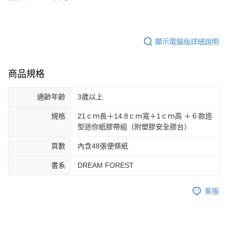
顯示電腦版詳細說明
商品規格
適齡年齡
3歲以上
規格
21ｃｍ長＋14.8ｃｍ寬＋1ｃｍ高 ＋６款造
型迷你紙膠帶組（附塑膠安全膠台）
頁數
內含48張便條紙
書系
DREAM FOREST
客服