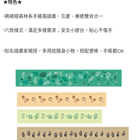
★特色★
萌萌噠森林系手繪風插畫，忘憂、療癒雙效合一
²
六款樣式，滿足多樣需求；安全小膠台，貼心不傷手
²
知名插畫家親授，多用途隨身小物，搭配便條、手帳都
²
OK