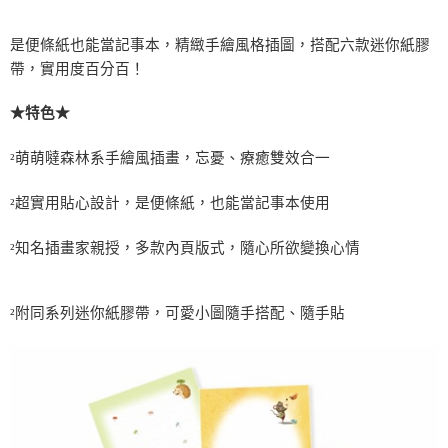
每筆NT$60，滿NT$490(含以上)免運費
是便條紙也能當記事本，精緻手繪風格插圖，搭配六款迷你紙膠
7-11取貨付款
帶，實用度百分百！
每筆NT$60，滿NT$490(含以上)免運費
宅配
★特色★
每筆NT$85，滿NT$490(含以上)免運費
萌萌噠森林系手繪風插畫，忘憂、療癒雙效合一
²
郵局
每筆NT$85，滿NT$490(含以上)免運費
超實用貼心設計，是便條紙，也能當記事本使用
²
知名插畫家親授，多款內頁版式，隨心所欲變換心情
²
附同系列迷你紙膠帶，可愛小圖隨手搭配、隨手貼
²