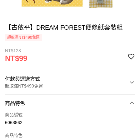
【古依平】DREAM FOREST便條紙套裝組
超取滿NT$490免運
NT$128
NT$99
付款與運送方式
超取滿NT$490免運
付款方式
商品特色
信用卡一次付款
商品編號
信用卡分期付款
6068862
3 期 0 利率 每期
NT$33
21家銀行
商品特色
6 期 0 利率 每期
NT$16
21家銀行
合作金庫商業銀行
第一商業銀行