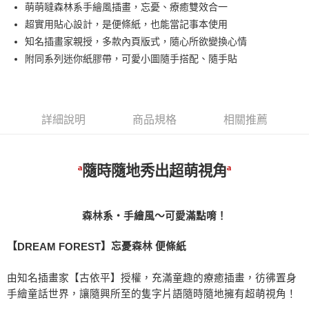
萌萌噠森林系手繪風插畫，忘憂、療癒雙效合一
華南商業銀行
彰化商業銀行
12 期 0 利率 每期
NT$8
21家銀行
合作金庫商業銀行
第一商業銀行
超實用貼心設計，是便條紙，也能當記事本使用
上海商業儲蓄銀行
台北富邦商業銀行
華南商業銀行
彰化商業銀行
24 期 0 利率 每期
NT$4
20家銀行
合作金庫商業銀行
第一商業銀行
國泰世華商業銀行
兆豐國際商業銀行
知名插畫家親授，多款內頁版式，隨心所欲變換心情
上海商業儲蓄銀行
台北富邦商業銀行
華南商業銀行
彰化商業銀行
臺灣中小企業銀行
台中商業銀行
合作金庫商業銀行
第一商業銀行
附同系列迷你紙膠帶，可愛小圖隨手搭配、隨手貼
超商取貨付款
國泰世華商業銀行
兆豐國際商業銀行
上海商業儲蓄銀行
台北富邦商業銀行
匯豐（台灣）商業銀行
華泰商業銀行
華南商業銀行
彰化商業銀行
臺灣中小企業銀行
台中商業銀行
國泰世華商業銀行
兆豐國際商業銀行
聯邦商業銀行
遠東國際商業銀行
LINE Pay
上海商業儲蓄銀行
台北富邦商業銀行
匯豐（台灣）商業銀行
華泰商業銀行
臺灣中小企業銀行
台中商業銀行
元大商業銀行
永豐商業銀行
兆豐國際商業銀行
臺灣中小企業銀行
聯邦商業銀行
遠東國際商業銀行
匯豐（台灣）商業銀行
華泰商業銀行
Apple Pay
玉山商業銀行
星展（台灣）商業銀行
台中商業銀行
匯豐（台灣）商業銀行
元大商業銀行
永豐商業銀行
詳細說明
商品規格
相關推薦
聯邦商業銀行
遠東國際商業銀行
台新國際商業銀行
中國信託商業銀行
華泰商業銀行
聯邦商業銀行
玉山商業銀行
星展（台灣）商業銀行
街口支付
元大商業銀行
永豐商業銀行
台灣樂天信用卡公司
遠東國際商業銀行
元大商業銀行
台新國際商業銀行
中國信託商業銀行
玉山商業銀行
星展（台灣）商業銀行
永豐商業銀行
玉山商業銀行
台灣樂天信用卡公司
悠遊付
台新國際商業銀行
中國信託商業銀行
ª
隨時隨地秀出超萌視角
ª
星展（台灣）商業銀行
台新國際商業銀行
台灣樂天信用卡公司
中國信託商業銀行
台灣樂天信用卡公司
Google Pay
全盈+PAY
森林系‧手繪風～可愛滿點唷！
ATM付款
【
】忘憂森林 便條紙
DREAM FOREST
運送方式
由知名插畫家【古依平】授權，充滿童趣的療癒插畫，彷彿置身
手繪童話世界，讓隨興所至的隻字片語隨時隨地擁有超萌視角！
全家取貨付款