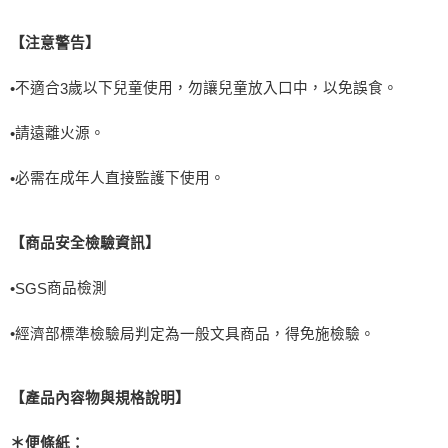
【注意警告】
不適合
歲以下兒童使用，勿讓兒童放入口中，以免誤食。
•
3
請遠離火源。
•
必需在成年人直接監護下使用。
•
【商品安全檢驗資訊】
商品檢測
•
SGS
•
經濟部標準檢驗局判定為一般文具商品，得免施檢驗。
【產品內容物與規格說明】
＊便條紙：