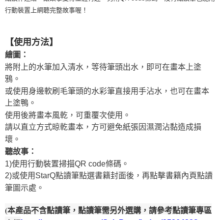
行動裝置上網聽完整故事喔！
【使用方法】
繪圖：
將附上的水筆加入清水，等待筆頭出水，即可在畫本上塗
鴉。
或使用身邊
軟刷毛筆頭
的
水彩筆直接用手沾水，也可在畫本
上塗鴨。
使用後將畫本風乾，可重覆次使用。
請以直立方式晾乾
畫本
，方可避免紙張因濕潤沾黏造成損
壞。
聽故事：
1)使用行動裝置掃描QR code條碼。
2)或使用StarQ點讀筆點選書籍封面後，再點擊書籍內頁點讀
筆圖示處。
(本產品不含點讀筆，點讀筆需另外選購，請參考點讀筆專區