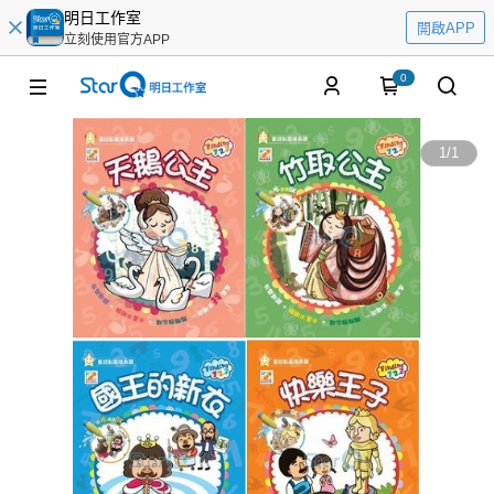
明日工作室
開啟APP
立刻使用官方APP
0
1
/
1