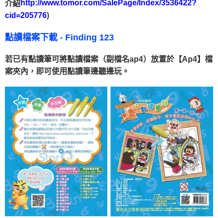
介紹
http://www.tomor.com/SalePage/Index/3536422?
)
cid=205776
點讀檔案下載 - Finding 123
若已有點讀筆可將點讀檔案（副檔名ap4）放置於【Ap4】檔
案夾內，即可使用點讀筆邊聽邊玩。