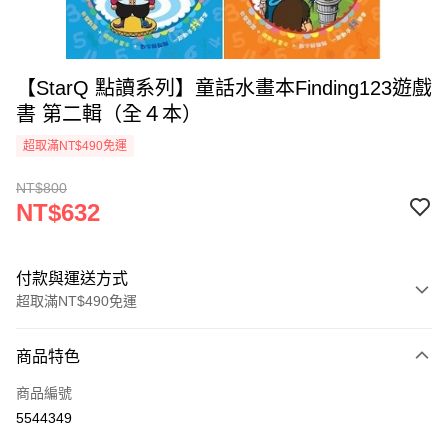
【StarQ 點讀系列】童話水畫本Finding123遊戲
書 第二輯（全４本）
超取滿NT$490免運
NT$800
NT$632
付款與運送方式
超取滿NT$490免運
付款方式
商品特色
信用卡一次付款
商品編號
信用卡分期付款
5544349
3 期 0 利率 每期
NT$210
21家銀行