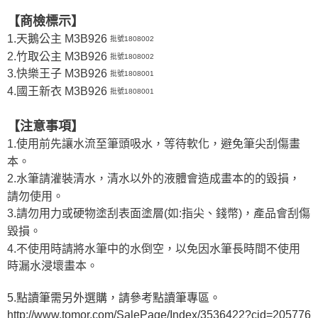
【商檢標示】
1.天鵝公主 M3B926
批號1808002
2.竹取公主 M3B926
批號1808002
3.快樂王子 M3B926
批號1808001
4.國王新衣 M3B926
批號1808001
【注意事項】
1.使用前先讓水流至筆頭吸水，等待軟化，避免筆尖刮傷畫
本。
2.水筆請灌裝清水，清水以外的液體會造成畫本的的毀損，
請勿使用。
3.請勿用力或硬物塗刮表面塗層(如:指尖、錢幣)，產品會刮傷
毀損。
4.不使用時請將水筆中的水倒空，以免因水筆長時間不使用
時漏水浸壞畫本。
5.點讀筆需另外選購，請參考點讀筆專區。
http://www.tomor.com/SalePage/Index/3536422?cid=205776