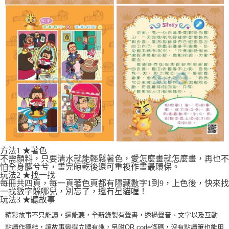
方法1 ★著色
不需顏料，只要清水就能輕鬆著色，愛怎麼畫就怎麼畫，再也不
怕全身髒兮兮，畫完晾乾後還可重複作畫最環保。
玩法2 ★找一找
每冊共四頁，每一頁著色頁都有隱藏數字1到9，上色後，快來找
一找數字躲哪兒，別忘了，還有星貓喔！
玩法3 ★聽故事
精彩故事不只能讀，還能聽，全新錄製有聲書，透過聲音、文字以及互動
點讀作連結，讓故事變得立體有趣，另附QR code條碼，沒有點讀筆也能用