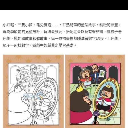
全家取貨付款
每筆NT$60，滿NT$490(含以上)免運費
7-11取貨付款
小紅帽、三隻小豬、龜兔賽跑……，耳熟能詳的童話故事，精緻的插畫，
每筆NT$60，滿NT$490(含以上)免運費
專為學齡前的兒童設計，玩法最多元，搭配注音以及有聲點讀，讓孩子著
色後，還能讀故事和聽故事，每一頁插畫裡都隱藏著數字1到9，上色後，
宅配
親子一起找數字，遊戲中輕鬆奠定學習基礎。
每筆NT$85，滿NT$490(含以上)免運費
郵局
每筆NT$85，滿NT$490(含以上)免運費