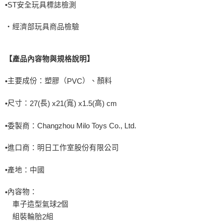
•
ST
安全玩具標誌檢測
‧經濟部玩具商品檢驗
【產品內容物與規格說明】
主要成份：塑膠（
）、顏料
•
PVC
尺寸：
長
寬
高
•
27(
) x21(
) x1.5(
) cm
•
委製商：
Changzhou Milo Toys Co., Ltd.
•進口商：明日工作室股份有限公司
•
產地：中國
內容物：
•
車子造型氣球
個
2
組裝輪胎
組
2