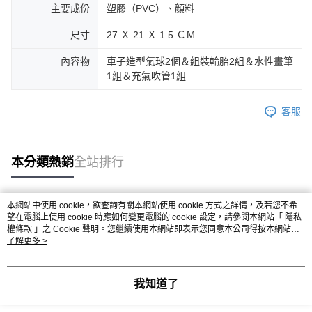
主要成份
塑膠（PVC）、顏料
尺寸
27 Ｘ 21 Ｘ 1.5 ＣＭ
內容物
車子造型氣球2個＆組裝輪胎2組＆水性畫筆
1組＆充氣吹管1組
客服
本分類熱銷
全站排行
本網站中使用 cookie，欲查詢有關本網站使用 cookie 方式之詳情，及若您不希
熱門標籤
望在電腦上使用 cookie 時應如何變更電腦的 cookie 設定，請參閱本網站「
隱私
權條款
」之 Cookie 聲明。您繼續使用本網站即表示您同意本公司得按本網站使
用條款之 Cookie 聲明使用 cookie。
了解更多 >
我知道了