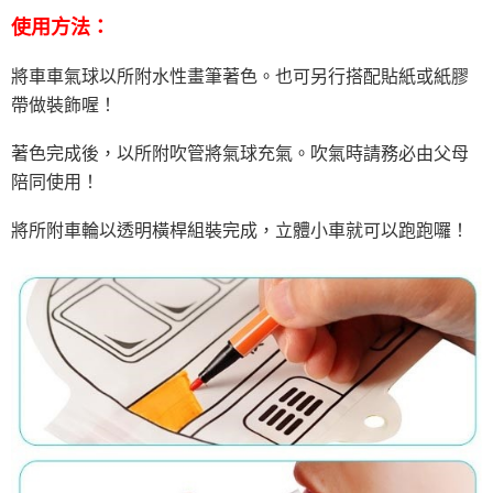
使用方法：
將車車氣球以所附水性畫筆著色。也可另行搭配貼紙或紙膠
帶做裝飾喔！
著色完成後，以所附吹管將氣球充氣。吹氣時請務必由父母
陪同使用！
將所附車輪以透明橫桿組裝完成，立體小車就可以跑跑囉！