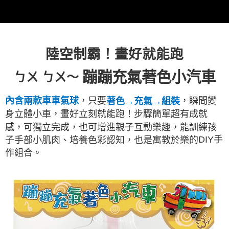
7-11取貨付款
每筆NT$60，滿NT$490(含以上)免運費
宅配
陸空制霸！畫好就能跑
每筆NT$85，滿NT$490(含以上)免運費
蹦蹦充氣著色小汽車
ㄅㄨ ㄅㄨ～
郵局
每筆NT$85，滿NT$490(含以上)免運費
內含兩款車車氣球
，只要
，瞬間變
著色→充氣→組裝
身立體小車，畫好立刻就能跑！步驟簡單超有成就
境外區配送
查看運費
感，可獨立完成，也可增進親子互動樂趣，能訓練孩
DIY
手
子手部小肌肉、培養色彩認知，也是寓教於樂的
作組合。