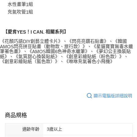
水性畫筆
組
1
充氣吹管
組
1
【愛肯
！
相關系列】
YES
I CAN.
《花顏巧語
創藝立體卡片》、《閃亮亮鑽石貼畫》、《韓國
DIY
閃亮拼豆貼畫（動物款、旅行款）》、《星貓寶寶無毒水蠟
AMOS
筆著色畫》、《
韓國
色神奇水蠟筆》、《夢幻公主換裝貼
AMOS
6
紙》、《氣質甜心換裝貼紙》、《創意彩繪貼紙（粉色款）》、
《創意彩繪貼紙（藍色款）》、《咻咻充氣著色小飛機》
顯示電腦版詳細說明
商品規格
適齡年齡
3歲以上