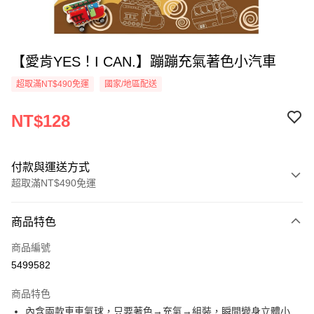
【愛肯YES！I CAN.】蹦蹦充氣著色小汽車
超取滿NT$490免運
國家/地區配送
NT$128
付款與運送方式
超取滿NT$490免運
付款方式
商品特色
信用卡一次付款
商品編號
信用卡分期付款
5499582
3 期 0 利率 每期
NT$42
21家銀行
商品特色
6 期 0 利率 每期
NT$21
21家銀行
合作金庫商業銀行
第一商業銀行
內含兩款車車氣球，只要著色→充氣→組裝，瞬間變身立體小