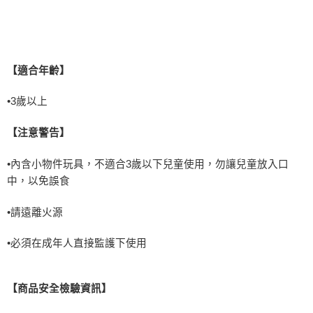
【適合年齡】
•
3
歲以上
【注意警告】
•內含小物件玩具，不適合
3
歲以下兒童使用，勿讓兒童放入口
中，以免誤食
•請遠離火源
•必須在成年人直接監護下使用
【商品安全檢驗資訊】