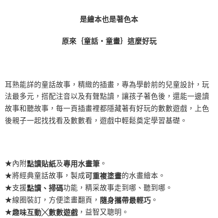
是繪本也是著色本
原來｛童話‧童畫｝這麼好玩
耳熟能詳的童話故事，精緻的插畫，專為學齡前的兒童設計，玩
法最多元，搭配注音以及有聲點讀，讓孩子著色後，還能一邊讀
故事和聽故事，每一頁插畫裡都隱藏著有好玩的數數遊戲，上色
後親子一起找找看及數數看，遊戲中輕鬆奠定學習基礎。
★內附
及
。
點讀貼紙
專用水畫筆
★將經典童話故事，製成
的水畫繪本。
可重複塗畫
★支援
功能，精采故事走到哪、聽到哪。
點讀、掃碼
★線圈裝訂，方便塗畫翻頁，
。
隨身攜帶最輕巧
★
，益智又聰明。
趣味互動╳數數遊戲