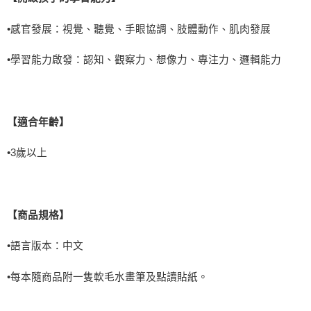
•
感官發展：視覺、聽覺、手眼協調、肢體動作、肌肉發展
•
學習能力啟發：認知、觀察力、想像力、專注力、邏輯能力
【適合年齡】
•
3
歲以上
【商品規格】
•語言版本：中文
•每本隨商品附一隻軟毛水畫筆及點讀貼紙。