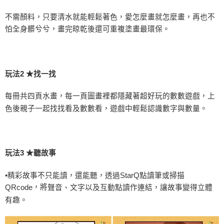
不需顏料，只要清水就能輕鬆著色，愛怎麼畫就怎麼畫，再也不
怕全身髒兮兮，畫完晾乾後還可重複塗畫最環保。
玩法
2
★找一找
每冊共四頁水畫，每一頁圖畫裡都隱藏著超好玩的數數遊戲，上
色後親子一起找找看及數數看，遊戲中輕鬆認識數字與數量。
玩法
3
★聽故事
•精彩故事不只能讀，還能聽，透過
StarQ
點讀筆或掃描
，將
聲音、文字以及互動點讀作連結，讓故事變得立體
QRcode
有趣。