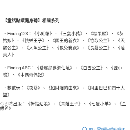
【童話點讀隨身聽】相關系列
‧
Finding123
：《小紅帽》、《三隻小豬》、《糖果屋》、《灰
姑娘》、《快樂王子》、《國王的新衣》、《竹取公主》、《天
鵝公主》、《人魚公主》、《龜兔賽跑》、《長髮公主》、《睡
美人》
‧
Finding ABC
：《愛麗絲夢遊仙境》、《白雪公主》、《醜小
鴨》、《木偶奇偶記》
‧數數玩：《夜鶯》、《招財貓的由來》、《阿里巴巴和四十大
盜》
◇即將出版：《拇指姑娘》、《青蛙王子》、《七隻小羊》、《金
銀斧》
顯示電腦版詳細說明