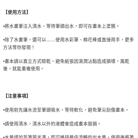
【使用方法】
•將水畫筆注入清水，等待筆頭出水，即可在畫本上塗鴉。
•除了水畫筆，還可以……使用水彩筆、棉花棒或直接用手，更多
方法等你發現！
•畫本請以直立方式晾乾，避免紙張因濕潤沾黏造成損壞，風乾
後，就能重複使用。
【注意事項】
•使用前先讓水流至筆頭吸水，等待軟化，避免筆尖刮傷畫本。
•請使用清水，清水以外的液體會造成畫本毀損。
•水量請加至筆管半滿，即可維持最佳流暢的出水量，使用後將筆