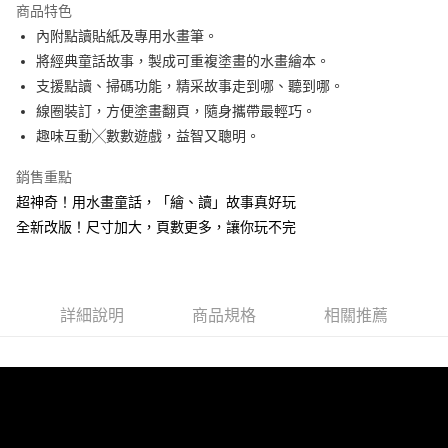
商品特色
6 期 0 利率 每期
NT$31
21家銀行
合作金庫商業銀行
第一商業銀行
內附點讀貼紙及專用水畫筆。
華南商業銀行
彰化商業銀行
12 期 0 利率 每期
NT$15
21家銀行
合作金庫商業銀行
第一商業銀行
將經典童話故事，製成可重複塗畫的水畫繪本。
上海商業儲蓄銀行
台北富邦商業銀行
華南商業銀行
彰化商業銀行
24 期 0 利率 每期
NT$7
20家銀行
合作金庫商業銀行
第一商業銀行
國泰世華商業銀行
兆豐國際商業銀行
支援點讀、掃碼功能，精采故事走到哪、聽到哪。
上海商業儲蓄銀行
台北富邦商業銀行
華南商業銀行
彰化商業銀行
臺灣中小企業銀行
台中商業銀行
合作金庫商業銀行
第一商業銀行
線圈裝訂，方便塗畫翻頁，隨身攜帶最輕巧。
超商取貨付款
國泰世華商業銀行
兆豐國際商業銀行
上海商業儲蓄銀行
台北富邦商業銀行
匯豐（台灣）商業銀行
華泰商業銀行
華南商業銀行
彰化商業銀行
臺灣中小企業銀行
台中商業銀行
趣味互動╳數數遊戲，益智又聰明。
國泰世華商業銀行
兆豐國際商業銀行
聯邦商業銀行
遠東國際商業銀行
LINE Pay
上海商業儲蓄銀行
台北富邦商業銀行
匯豐（台灣）商業銀行
華泰商業銀行
臺灣中小企業銀行
台中商業銀行
元大商業銀行
永豐商業銀行
兆豐國際商業銀行
臺灣中小企業銀行
銷售重點
聯邦商業銀行
遠東國際商業銀行
匯豐（台灣）商業銀行
華泰商業銀行
Apple Pay
玉山商業銀行
星展（台灣）商業銀行
台中商業銀行
匯豐（台灣）商業銀行
元大商業銀行
永豐商業銀行
超神奇！用水畫童話，「繪、讀」故事真好玩
聯邦商業銀行
遠東國際商業銀行
台新國際商業銀行
中國信託商業銀行
華泰商業銀行
聯邦商業銀行
玉山商業銀行
星展（台灣）商業銀行
街口支付
全新改版！尺寸加大，頁數更多，讓你玩不完
元大商業銀行
永豐商業銀行
台灣樂天信用卡公司
遠東國際商業銀行
元大商業銀行
台新國際商業銀行
中國信託商業銀行
玉山商業銀行
星展（台灣）商業銀行
永豐商業銀行
玉山商業銀行
台灣樂天信用卡公司
悠遊付
台新國際商業銀行
中國信託商業銀行
星展（台灣）商業銀行
台新國際商業銀行
台灣樂天信用卡公司
中國信託商業銀行
台灣樂天信用卡公司
Google Pay
詳細說明
商品規格
相關推薦
全盈+PAY
ATM付款
運送方式