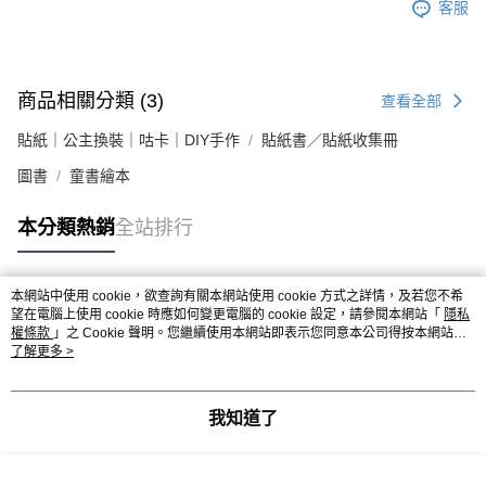
客服
商品相關分類 (3)
查看全部
貼紙｜公主換裝｜咕卡｜DIY手作
貼紙書／貼紙收集冊
圖書
童書繪本
本分類熱銷
全站排行
本網站中使用 cookie，欲查詢有關本網站使用 cookie 方式之詳情，及若您不希
熱門標籤
望在電腦上使用 cookie 時應如何變更電腦的 cookie 設定，請參閱本網站「
隱私
權條款
」之 Cookie 聲明。您繼續使用本網站即表示您同意本公司得按本網站使
用條款之 Cookie 聲明使用 cookie。
了解更多 >
我知道了