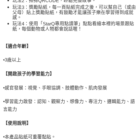
玩法
：掃掃
，聆聽完整故事。
2
QRCODE
每筆NT$60，滿NT$490(含以上)免運費
玩法
：獎勵貼紙，每一頁貼紙完成之後，可以幫自己（或由
3
父母）貼上獎勵貼紙，有鼓勵才能讓孩子樂在學習得到成就
7-11取貨付款
感。
每筆NT$60，滿NT$490(含以上)免運費
玩法
：使用「
專用點讀筆」點點看繪本裡的場景跟貼
4
StarQ
紙，每個動物或人物都會說話喔！
宅配
每筆NT$85，滿NT$490(含以上)免運費
【適合年齡】
郵局
•
3
歲以上
每筆NT$85，滿NT$490(含以上)免運費
【開啟孩子的學習能力】
•
感官發展：視覺、手眼協調、肢體動作、肌肉發展
•
學習能力啟發：認知、觀察力、想像力、專注力、邏輯能力、語
言能力
【使用說明】
•
本產品貼紙可重覆黏貼。