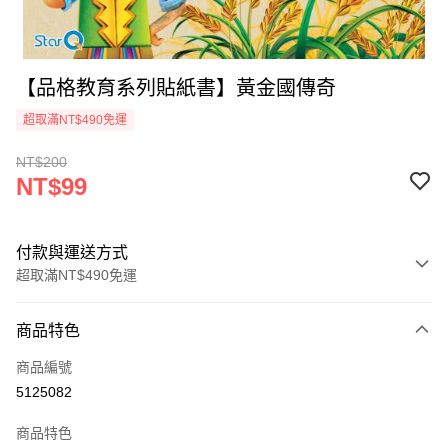
【品格教育系列貼紙書】黃金國傳奇
超取滿NT$490免運
NT$200
NT$99
付款與運送方式
超取滿NT$490免運
付款方式
商品特色
信用卡一次付款
商品編號
信用卡分期付款
5125082
3 期 0 利率 每期
NT$33
21家銀行
商品特色
6 期 0 利率 每期
NT$16
21家銀行
合作金庫商業銀行
第一商業銀行