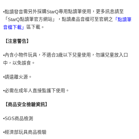
需另外採購
專用點讀筆使用，更多訊息請至
•點讀發音
StarQ
「
點讀筆官方網站」，點讀產品音檔可至官網之
StarQ
「點讀筆
區下載
。
音檔下載」
【注意警告】
內含小物件玩具，不適合
歲以下兒童使用，勿讓兒童放入口
•
3
中，以免誤食。
•
請遠離火源。
•
必需在成年人直接監護下使用。
【商品安全檢驗資訊】
•
SGS
商品檢測
•
經濟部玩具商品檢驗