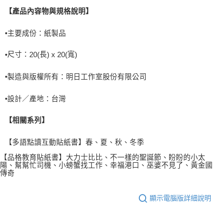
【產品內容物與規格說明】
•
主要成份：紙製品
尺寸：
長
寬
•
20(
) x 20(
)
•
製造與版權所有：明日工作室股份有限公司
•
設計／產地：台灣
【相關系列】
【多語點讀互動貼紙書】春、夏、秋、冬季
【品格教育貼紙書】大力士比比、不一樣的聖誕節、盼盼的小太
陽、幫幫忙司機、小螃蟹找工作、幸福港口、巫婆不見了、黃金國
傳奇
顯示電腦版詳細說明