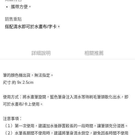
6 期 0 利率 每期
NT$3
21家銀行
合作金庫商業銀行
第一商業銀行
攜帶方便。
華南商業銀行
彰化商業銀行
12 期 0 利率 每期
NT$1
21家銀行
合作金庫商業銀行
第一商業銀行
上海商業儲蓄銀行
台北富邦商業銀行
華南商業銀行
彰化商業銀行
銷售重點
合作金庫商業銀行
第一商業銀行
超商取貨付款
國泰世華商業銀行
兆豐國際商業銀行
上海商業儲蓄銀行
台北富邦商業銀行
華南商業銀行
彰化商業銀行
搭配清水即可於水畫布/字卡。
臺灣中小企業銀行
台中商業銀行
國泰世華商業銀行
兆豐國際商業銀行
LINE Pay
上海商業儲蓄銀行
台北富邦商業銀行
匯豐（台灣）商業銀行
華泰商業銀行
臺灣中小企業銀行
台中商業銀行
國泰世華商業銀行
兆豐國際商業銀行
聯邦商業銀行
遠東國際商業銀行
匯豐（台灣）商業銀行
華泰商業銀行
Apple Pay
臺灣中小企業銀行
台中商業銀行
元大商業銀行
永豐商業銀行
聯邦商業銀行
遠東國際商業銀行
匯豐（台灣）商業銀行
華泰商業銀行
玉山商業銀行
詳細說明
星展（台灣）商業銀行
相關推薦
街口支付
元大商業銀行
永豐商業銀行
聯邦商業銀行
遠東國際商業銀行
台新國際商業銀行
中國信託商業銀行
玉山商業銀行
星展（台灣）商業銀行
元大商業銀行
永豐商業銀行
台灣樂天信用卡公司
悠遊付
台新國際商業銀行
中國信託商業銀行
玉山商業銀行
星展（台灣）商業銀行
台灣樂天信用卡公司
筆的顏色機出貨，無法指定。
台新國際商業銀行
中國信託商業銀行
Google Pay
尺寸:約 9x 2.5cm
台灣樂天信用卡公司
全盈+PAY
使用方式：將水畫筆旋開，藍色筆身注入清水等待刷毛筆頭軟化出水，即
ATM付款
可於水畫布/卡上使用。
運送方式
注意事項：
全家取貨付款
（１）第一次使用，建議加水後靜置較長的一段時間，讓筆頭充分浸透。
每筆NT$60，滿NT$490(含以上)免運費
（２）水筆長期間不使用時，建議將筆身清水倒空，避免因長時間不使用