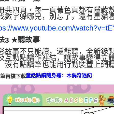
冊共四頁，
每一頁著色頁都有隱藏
找數字躲哪兒，別忘了，還有星貓
tps://www.youtube.com/watch?v=
聽故事
法
★
3
彩故事不只能讀，還能聽，全新錄
及互動點讀作連結，讓故事變得立
，沒有點讀筆也能用行動裝置上網
童話點讀隨身聽：木偶奇遇記
讀筆音檔下載