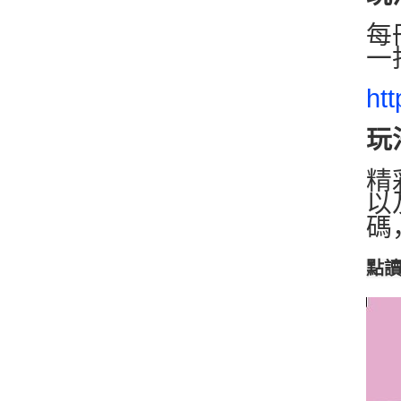
每
一
ht
玩
精
以
碼
點