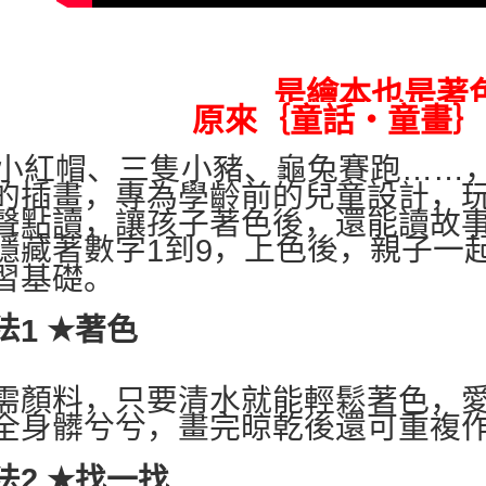
郵局
每笔NT$8
是繪本也是著
原來｛童話‧童畫｝
小紅帽、三隻小豬、龜兔賽跑……
的插畫，專為學齡前的兒童設計，
聲點讀，讓孩子著色後，還能讀故
隱藏著數字
到
，上色後，親子一
1
9
習基礎。
法
★
著色
1
需顏料，只要清水就能輕鬆著色，
全身髒兮兮，畫完晾乾後還可重複
法
★
找一找
2