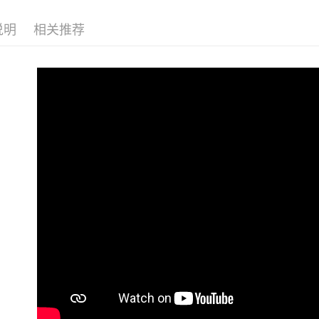
玉山商
街口支付
元大商
台湾乐
远东国
台新国
玉山商
永丰商
说明
相关推荐
台湾乐
悠遊付
台新国
星展（
台湾乐
中国信
Google Pa
Plus PAY
ATM付款
运送方式
全家取貨
每笔NT$6
7-11取貨
每笔NT$6
宅配
每笔NT$8