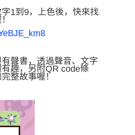
數字
到
，上色後，快來找
1
9
喔！
tEYeBJE_km8
製有聲書，透過聲音、文字
體有趣，另附
條
QR code
聽完整故事喔！