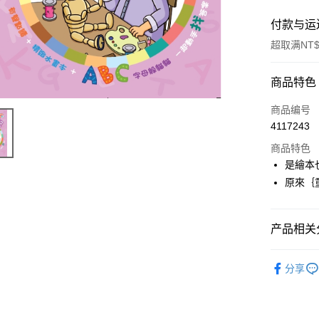
付款与运
超取满NT$
付款方式
商品特色
信用卡一
商品编号
4117243
信用卡分
商品特色
3期 0
是繪本
6期 0
合作金
原來｛
华南商
12期 
合作金
上海商
华南商
24期 
合作金
国泰世
产品相关分
上海商
华南商
台湾中
合作金
超商取货
国泰世
上海商
汇丰（
水畫本／
华南商
台湾中
国泰世
分享
联邦商
LINE Pay
上海商
汇丰（
圖書
童
台湾中
元大商
兆丰国
联邦商
汇丰（
Apple Pay
玉山商
台中商
元大商
联邦商
台新国
华泰商