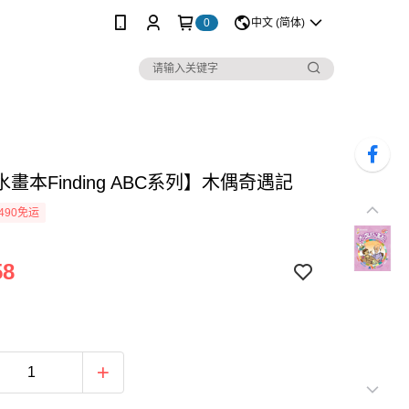
0
中文 (简体)
畫本Finding ABC系列】木偶奇遇記
490免运
58