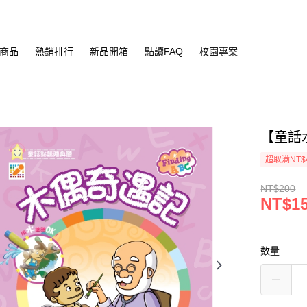
商品
熱銷排行
新品開箱
點讀FAQ
校園專案
【童話水
超取满NT$
NT$200
NT$1
数量