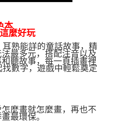
5，满NT$490(含以上)免运费
色本
這麼好玩
，耳熟能詳的童話故事，精
玩法最多元，搭配注音以及
事和聽故事，每一頁插畫裡
起找數字，遊戲中輕鬆奠定
愛怎麼畫就怎麼畫，再也不
作畫最環保。