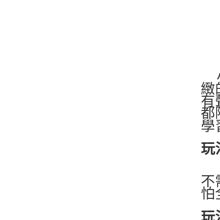
緻
有
都
學
玩
不
怕
玩