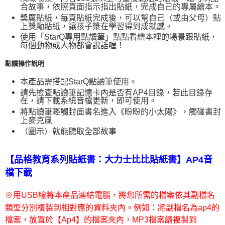
每筆NT$60，滿NT$490(含以上)免運費
合故事，依照頁面指示指出貼紙，完成自己的專屬繪本。
獎厲貼紙，每頁貼紙完成後，可以幫自己（或由父母）貼
7-11取貨付款
上獎勵貼紙，讓孩子槳在學習得到成就感。
每筆NT$60，滿NT$490(含以上)免運費
使用「
StarQ
專用點讀筆」點點看繪本裡的場景跟貼紙，
每個動物或人物都會說話喔！
宅配
點讀操作說明
每筆NT$85，滿NT$490(含以上)免運費
本產品需搭配
StarQ
點讀筆使用。
郵局
請先檢查點讀筆記憶卡內是否有
AP4
目錄，若此目錄存
每筆NT$85，滿NT$490(含以上)免運費
在，請下載系統音檔更新，即可使用。
將點讀筆輕觸封面書名進入《盼盼的小太陽》，觸碰書封
上麥克風
（圖示）就能聽取全部故事
【品格教育系列貼紙書：大力士比比貼紙書】AP4音
檔下載
※用USB線將本產品連結電腦，將您所需的檔案依其副檔名
類型分別複製到相對應的資料夾內。例如：將副檔名為ap4的
檔案，放置於【Ap4】的檔案夾內，MP3檔案請複製到