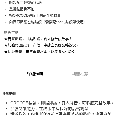
附超多可愛聲動貼紙
華南商業銀行
彰化商業銀行
12 期 0 利率 每期
NT$8
21家銀行
合作金庫商業銀行
第一商業銀行
重複黏貼也不怕
上海商業儲蓄銀行
台北富邦商業銀行
華南商業銀行
彰化商業銀行
24 期 0 利率 每期
NT$4
20家銀行
合作金庫商業銀行
第一商業銀行
國泰世華商業銀行
兆豐國際商業銀行
掃QRCODE連線上網還能聽故事
上海商業儲蓄銀行
台北富邦商業銀行
華南商業銀行
彰化商業銀行
臺灣中小企業銀行
台中商業銀行
合作金庫商業銀行
第一商業銀行
內頁跟貼紙也能點讀（需搭配StarQ點讀筆使用）
超商取貨付款
國泰世華商業銀行
兆豐國際商業銀行
上海商業儲蓄銀行
台北富邦商業銀行
匯豐（台灣）商業銀行
華泰商業銀行
華南商業銀行
彰化商業銀行
臺灣中小企業銀行
台中商業銀行
國泰世華商業銀行
兆豐國際商業銀行
聯邦商業銀行
遠東國際商業銀行
LINE Pay
上海商業儲蓄銀行
台北富邦商業銀行
銷售重點
匯豐（台灣）商業銀行
華泰商業銀行
臺灣中小企業銀行
台中商業銀行
元大商業銀行
永豐商業銀行
兆豐國際商業銀行
臺灣中小企業銀行
★有聲點讀，即點即讀，真人發音說故事！
聯邦商業銀行
遠東國際商業銀行
匯豐（台灣）商業銀行
華泰商業銀行
Apple Pay
玉山商業銀行
星展（台灣）商業銀行
台中商業銀行
匯豐（台灣）商業銀行
元大商業銀行
永豐商業銀行
★加強閱讀能力，在故事中建立良好品格觀念。
聯邦商業銀行
遠東國際商業銀行
台新國際商業銀行
中國信託商業銀行
華泰商業銀行
聯邦商業銀行
玉山商業銀行
星展（台灣）商業銀行
街口支付
★精緻場景，布置專屬繪本，反覆撕貼也OK。
元大商業銀行
永豐商業銀行
台灣樂天信用卡公司
遠東國際商業銀行
元大商業銀行
台新國際商業銀行
中國信託商業銀行
玉山商業銀行
星展（台灣）商業銀行
永豐商業銀行
玉山商業銀行
台灣樂天信用卡公司
悠遊付
台新國際商業銀行
中國信託商業銀行
星展（台灣）商業銀行
台新國際商業銀行
台灣樂天信用卡公司
中國信託商業銀行
台灣樂天信用卡公司
Google Pay
詳細說明
相關推薦
全盈+PAY
ATM付款
多種玩法
運送方式
QRCODE
掃讀，即掃即讀，真人發音，可聆聽完整故事。
加強閱讀能力，在故事中建良好的品格觀念。
全家取貨付款
精緻場景，內含
100
張以上可重複黏貼的貼紙。還可以配