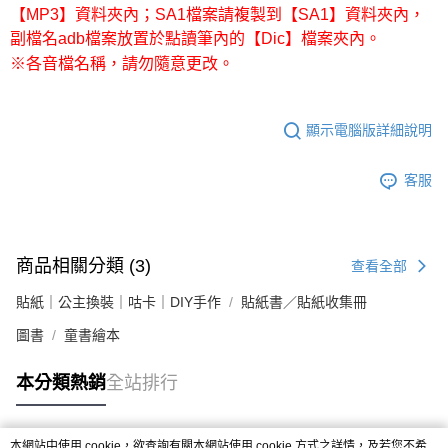
【MP3】資料夾內；SA1檔案請複製到【SA1】資料夾內，
副檔名adb檔案放置於點讀筆內的【Dic】檔案夾內。
※各音檔名稱，請勿隨意更改。
顯示電腦版詳細說明
客服
商品相關分類 (3)
查看全部
貼紙｜公主換裝｜咕卡｜DIY手作
貼紙書／貼紙收集冊
圖書
童書繪本
本分類熱銷
全站排行
本網站中使用 cookie，欲查詢有關本網站使用 cookie 方式之詳情，及若您不希