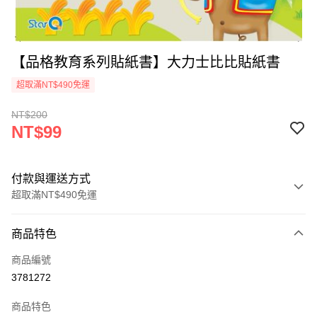
【品格教育系列貼紙書】大力士比比貼紙書
超取滿NT$490免運
NT$200
NT$99
付款與運送方式
超取滿NT$490免運
付款方式
商品特色
信用卡一次付款
商品編號
信用卡分期付款
3781272
3 期 0 利率 每期
NT$33
21家銀行
商品特色
6 期 0 利率 每期
NT$16
21家銀行
合作金庫商業銀行
第一商業銀行