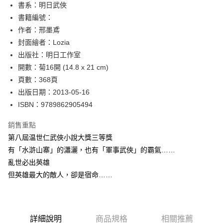
書系：明日武俠
華南商業銀行
彰化商業銀行
12 期 0 利率 每期
NT$21
21家銀行
合作金庫商業銀行
第一商業銀行
書籍編號：
上海商業儲蓄銀行
台北富邦商業銀行
華南商業銀行
彰化商業銀行
24 期 0 利率 每期
NT$10
20家銀行
合作金庫商業銀行
第一商業銀行
國泰世華商業銀行
兆豐國際商業銀行
作者：邢墨鳶
上海商業儲蓄銀行
台北富邦商業銀行
華南商業銀行
彰化商業銀行
臺灣中小企業銀行
台中商業銀行
合作金庫商業銀行
第一商業銀行
封面繪者：Lozia
超商取貨付款
國泰世華商業銀行
兆豐國際商業銀行
上海商業儲蓄銀行
台北富邦商業銀行
匯豐（台灣）商業銀行
華泰商業銀行
華南商業銀行
彰化商業銀行
臺灣中小企業銀行
台中商業銀行
出版社：明日工作室
國泰世華商業銀行
兆豐國際商業銀行
聯邦商業銀行
遠東國際商業銀行
LINE Pay
上海商業儲蓄銀行
台北富邦商業銀行
匯豐（台灣）商業銀行
華泰商業銀行
開數：菊16開 (14.8 x 21 cm)
臺灣中小企業銀行
台中商業銀行
元大商業銀行
永豐商業銀行
兆豐國際商業銀行
臺灣中小企業銀行
聯邦商業銀行
遠東國際商業銀行
匯豐（台灣）商業銀行
華泰商業銀行
頁數：368頁
Apple Pay
玉山商業銀行
星展（台灣）商業銀行
台中商業銀行
匯豐（台灣）商業銀行
元大商業銀行
永豐商業銀行
聯邦商業銀行
遠東國際商業銀行
出版日期：2013-05-16
台新國際商業銀行
中國信託商業銀行
華泰商業銀行
聯邦商業銀行
玉山商業銀行
星展（台灣）商業銀行
街口支付
元大商業銀行
永豐商業銀行
台灣樂天信用卡公司
遠東國際商業銀行
元大商業銀行
ISBN：9789862905494
台新國際商業銀行
中國信託商業銀行
玉山商業銀行
星展（台灣）商業銀行
永豐商業銀行
玉山商業銀行
台灣樂天信用卡公司
悠遊付
台新國際商業銀行
中國信託商業銀行
銷售重點
星展（台灣）商業銀行
台新國際商業銀行
台灣樂天信用卡公司
中國信託商業銀行
台灣樂天信用卡公司
Google Pay
第八屆温世仁武俠小說大獎三等獎
有「水滸山寨」的瀟灑，也有「軍事武俠」的霸氣……
全盈+PAY
亂世必出英雄
ATM付款
但英雄最大的敵人，卻是宿命……
運送方式
全家取貨付款
詳細說明
商品規格
相關推薦