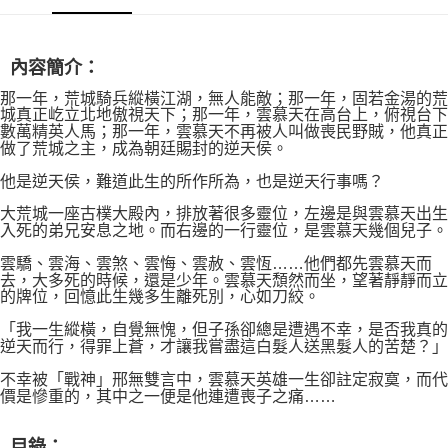
每筆NT$60，滿NT$490(含以上)免運費
7-11取貨付款
內容簡介：
每筆NT$60，滿NT$490(含以上)免運費
那一年，荒城騎兵縱橫江湖，無人能敵；那一年，固若金湯的荒
宅配
城真正屹立北地傲視天下；那一年，雲慕天在高台上，俯視台下
數萬精英人馬；那一年，雲慕天不再被人叫做喪民野賊，他真正
每筆NT$85，滿NT$490(含以上)免運費
做了荒城之主，成為朝廷賜封的逆天侯。
郵局
他是逆天侯，難道此生的所作所為，也是逆天行事嗎？
每筆NT$85，滿NT$490(含以上)免運費
大荒城一座古樸大殿內，排放著很多靈位，左邊是與雲慕天出生
入死的弟兄安息之地。而右邊的一行靈位，是雲慕天幾個兒子。
雲驕、雲海、雲煞、雲悔、雲赦、雲恆……他們都先雲慕天而
去，大多死的時候，還是少年。雲慕天頹然而坐，望著靜靜而立
的牌位，回憶此生幾多生離死別，心如刀絞。
「我一生縱橫，自覺無愧，但子孫卻總是遭遇不幸，是否我真的
逆天而行，得罪上蒼，才讓我嘗盡這白髮人送黑髮人的苦楚？」
不幸被「戰神」邢無雙言中，雲慕天英雄一生卻註定寂寞，而代
價是慘重的，其中之一便是他連遭喪子之痛……
目錄：