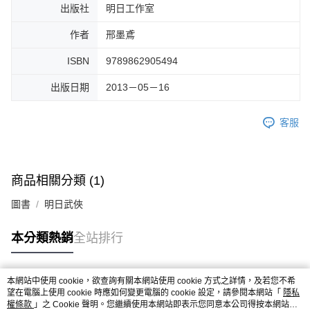
出版社
明日工作室
作者
邢墨鳶
ISBN
9789862905494
出版日期
2013－05－16
客服
商品相關分類 (1)
圖書
明日武俠
本分類熱銷
全站排行
本網站中使用 cookie，欲查詢有關本網站使用 cookie 方式之詳情，及若您不希
熱門標籤
望在電腦上使用 cookie 時應如何變更電腦的 cookie 設定，請參閱本網站「
隱私
權條款
」之 Cookie 聲明。您繼續使用本網站即表示您同意本公司得按本網站使