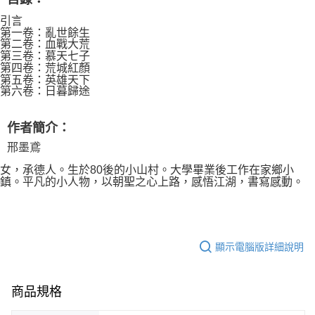
引言
第一卷：亂世餘生
第二卷：血戰大荒
第三卷：慕天七子
第四卷：荒城紅顏
第五卷：英雄天下
第六卷：日暮歸途
作者簡介：
邢墨鳶
女，承德人。生於80後的小山村。大學畢業後工作在家鄉小
鎮。平凡的小人物，以朝聖之心上路，感悟江湖，書寫感動。
顯示電腦版詳細說明
商品規格