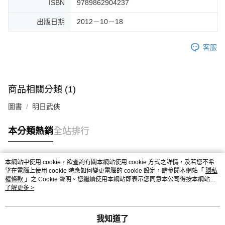
ISBN
9789862904237
出版日期
2012－10－18
客服
商品相關分類 (1)
圖書
明日武俠
本分類熱銷
全站排行
本網站中使用 cookie，欲查詢有關本網站使用 cookie 方式之詳情，及若您不希
熱門標籤
望在電腦上使用 cookie 時應如何變更電腦的 cookie 設定，請參閱本網站「
隱私
權條款
」之 Cookie 聲明。您繼續使用本網站即表示您同意本公司得按本網站使
用條款之 Cookie 聲明使用 cookie。
了解更多 >
我知道了