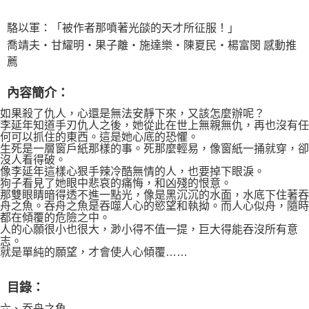
每筆NT$60，滿NT$490(含以上)免運費
駱以軍：「被作者那噴著光燄的天才所征服！」
7-11取貨付款
喬靖夫‧甘耀明‧果子離‧施達樂‧陳夏民‧楊富閔 感動推
每筆NT$60，滿NT$490(含以上)免運費
薦
宅配
內容簡介：
每筆NT$85，滿NT$490(含以上)免運費
如果殺了仇人，心還是無法安靜下來，又該怎麼辦呢？
郵局
李延年知道手刃仇人之後，她從此在世上無親無仇，再也沒有任
何可以抓住的東西。這是她心底的恐懼。
每筆NT$85，滿NT$490(含以上)免運費
生死是一層窗戶紙那樣的事。死那麼輕易，像窗紙一捅就穿，卻
沒人看得破。
像李延年這樣心狠手辣冷酷無情的人，也要掉下眼淚。
狗子看見了她眼中悲哀的痛悔，和凶殘的恨意。
那雙眼睛暗得透不進一點光，像是黑沉沉的水面，水底下住著吞
舟之魚。吞舟之魚是吞噬人心的慾望和執拗。而人心似舟，隨時
都在傾覆的危險之中。
人的心願很小也很大，渺小得不值一提，巨大得能吞沒所有意
志。
就是單純的願望，才會使人心傾覆……
目錄：
六、吞舟之魚