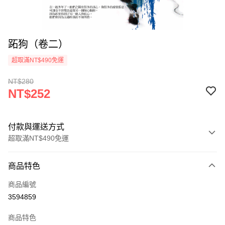
跖狗（卷二）
超取滿NT$490免運
NT$280
NT$252
付款與運送方式
超取滿NT$490免運
付款方式
商品特色
信用卡一次付款
商品編號
信用卡分期付款
3594859
3 期 0 利率 每期
NT$84
21家銀行
商品特色
6 期 0 利率 每期
NT$42
21家銀行
合作金庫商業銀行
第一商業銀行