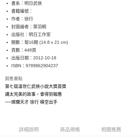
書系：明日武俠
華南商業銀行
彰化商業銀行
12 期 0 利率 每期
NT$21
21家銀行
合作金庫商業銀行
第一商業銀行
書籍編號：
上海商業儲蓄銀行
台北富邦商業銀行
華南商業銀行
彰化商業銀行
24 期 0 利率 每期
NT$10
20家銀行
合作金庫商業銀行
第一商業銀行
國泰世華商業銀行
兆豐國際商業銀行
作者：徐行
上海商業儲蓄銀行
台北富邦商業銀行
華南商業銀行
彰化商業銀行
臺灣中小企業銀行
台中商業銀行
合作金庫商業銀行
第一商業銀行
封面繪者：葉羽桐
超商取貨付款
國泰世華商業銀行
兆豐國際商業銀行
上海商業儲蓄銀行
台北富邦商業銀行
匯豐（台灣）商業銀行
華泰商業銀行
華南商業銀行
彰化商業銀行
臺灣中小企業銀行
台中商業銀行
出版社：明日工作室
國泰世華商業銀行
兆豐國際商業銀行
聯邦商業銀行
遠東國際商業銀行
LINE Pay
上海商業儲蓄銀行
台北富邦商業銀行
匯豐（台灣）商業銀行
華泰商業銀行
開數：菊16開 (14.8 x 21 cm)
臺灣中小企業銀行
台中商業銀行
元大商業銀行
永豐商業銀行
兆豐國際商業銀行
臺灣中小企業銀行
聯邦商業銀行
遠東國際商業銀行
匯豐（台灣）商業銀行
華泰商業銀行
頁數：448頁
Apple Pay
玉山商業銀行
星展（台灣）商業銀行
台中商業銀行
匯豐（台灣）商業銀行
元大商業銀行
永豐商業銀行
聯邦商業銀行
遠東國際商業銀行
出版日期：2012-10-18
台新國際商業銀行
中國信託商業銀行
華泰商業銀行
聯邦商業銀行
玉山商業銀行
星展（台灣）商業銀行
街口支付
元大商業銀行
永豐商業銀行
台灣樂天信用卡公司
遠東國際商業銀行
元大商業銀行
ISBN：9789862904237
台新國際商業銀行
中國信託商業銀行
玉山商業銀行
星展（台灣）商業銀行
永豐商業銀行
玉山商業銀行
台灣樂天信用卡公司
悠遊付
台新國際商業銀行
中國信託商業銀行
銷售重點
星展（台灣）商業銀行
台新國際商業銀行
台灣樂天信用卡公司
中國信託商業銀行
台灣樂天信用卡公司
Google Pay
第七屆溫世仁武俠小說大獎首獎
講太完美的故事，會得到報應
全盈+PAY
──燦爛天才 徐行 橫空出手
ATM付款
運送方式
詳細說明
商品規格
相關推薦
全家取貨付款