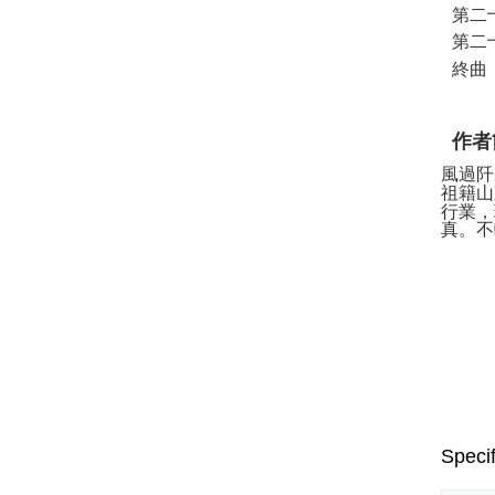
第二
第二
終曲
作者
風過阡
祖籍山
行業，
真。不
Specif