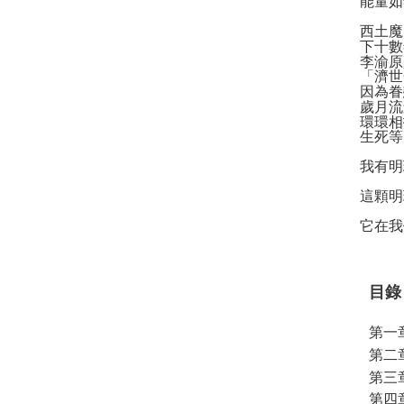
能量如
西土魔
下十數
李渝原
「濟世
因為眷
歲月流
環環相
生死等
我有明
這顆明
它在我
目錄
第一
第二
第三
第四