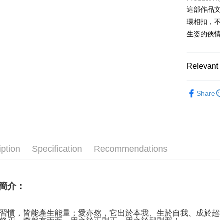
Yuanta
Union B
Taishin 
Hwatai
這部作品
E.SUN 
Easy Walle
Yuanta
Taiwan 
Far Eas
Taishin 
環相扣，
E.SUN 
Bank S
Google Pa
Taiwan 
生姿的俠
Taishin 
DBS Ba
Taiwan 
Plus Pay
CTBC B
ATM Trans
Relevant 
圖書
明
Share
Shipping
全家取貨
NT$60/orde
7-11取貨
iption
Specification
Recommendations
NT$60/orde
宅配
簡介：
NT$85/orde
郵局
習慣，皆能產生能量；愛亦然，它出於本我、生於自我、成於超