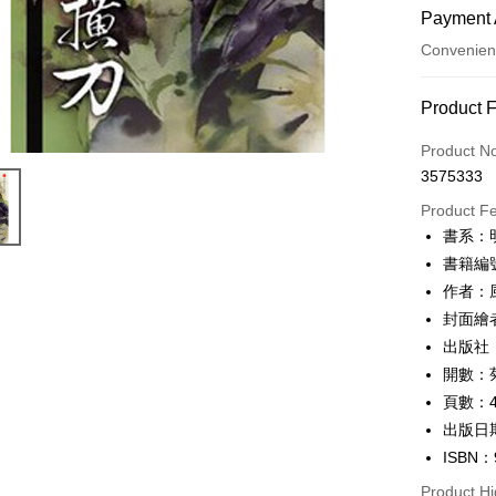
Payment 
Convenien
Payment
Product 
Credit Car
Product N
3575333
Credit Car
Product F
0% for
書系：
0% for
Taiwan 
書籍編號
Hua Na
0% for
Taiwan 
作者：
The Sh
Hua Na
0% for
封面繪
Taiwan 
Saving
The Sh
Hua Na
出版社
Cathay 
Taiwan 
Convenien
Saving
The Sh
開數：菊1
Hua Na
Cathay 
Saving
Taiwan 
LINE Pay
The Sh
頁數：4
Cathay 
HSBC Ba
Saving
Taiwan 
出版日期
Apple Pay
Union B
Mega In
HSBC Ba
ISBN：
Taiwan 
Yuanta
Bank
Union B
JKOPAY
HSBC Ba
E.SUN 
Product Hi
Taichu