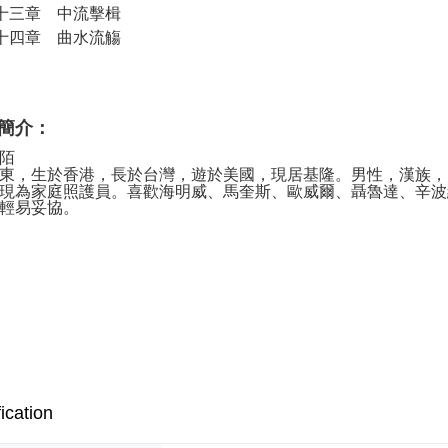
十三章 中流擊楫
十四章 曲水流觴
簡介：
陌
東，生於香港，長於台灣，遊於美國，現居基隆。男性，漢族，
現為家庭照護員。喜歡海明威、馬奎斯、歐威爾、聶魯達、辛波
輕易妥協。
ication