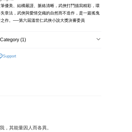
 Commercial Bank
Bank SinoPac
ank of Taiwan
Far Eastern International Bank
International Bank
CTBC Bank
 Bank
Union Bank of Taiwan
文筆優美、結構嚴謹、脈絡清晰，武俠打鬥描寫精彩，環
Commercial Bank
DBS Bank
t
 Commercial Bank
Bank SinoPac
Rakuten Card, Inc.
tern International Bank
Yuanta Commercial Bank
International Bank
CTBC Bank
不失章法，武俠與愛情交織的自然而不造作，是一篇搖曳
Commercial Bank
DBS Bank
inoPac
E.SUN Commercial Bank
y
Rakuten Card, Inc.
情之作。──第六屆溫世仁武俠小說大獎決審委員
International Bank
CTBC Bank
nk
Taishin International Bank
Rakuten Card, Inc.
ank
Taiwan Rakuten Card, Inc.
fer
Category (1)
日武俠
Support
 Method
付款
r | Free shipping on orders of NT$490 or more
付款
r | Free shipping on orders of NT$490 or more
r | Free shipping on orders of NT$490 or more
我，其能量因人而各異。