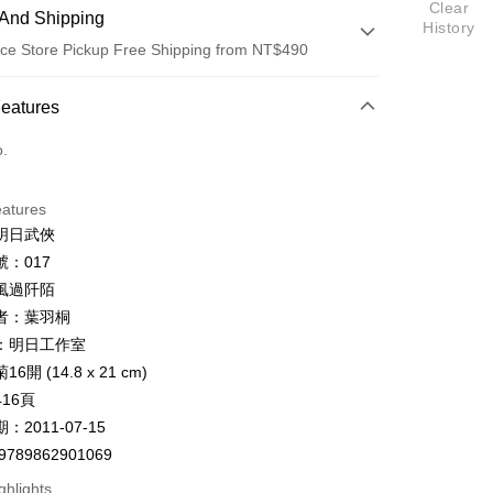
Clear
And Shipping
History
ce Store Pickup Free Shipping from NT$490
 Method
Features
d (Full Payment)
o.
d Installments
eatures
 3 months
NT$106
/month
21 Banks
明日武俠
 6 months
NT$53
/month
21 Banks
Cooperative Bank
First Commercial Bank
：017
n Commercial Bank
Chang Hwa Commercial Bank
 12 months
NT$26
/month
21 Banks
Cooperative Bank
First Commercial Bank
風過阡陌
anghai Commercial &
Taipei Fubon Commercial Bank
n Commercial Bank
Chang Hwa Commercial Bank
 24 months
NT$13
/month
20 Banks
者：葉羽桐
Cooperative Bank
First Commercial Bank
s Bank
anghai Commercial &
Taipei Fubon Commercial Bank
n Commercial Bank
Chang Hwa Commercial Bank
：明日工作室
United Bank
Mega International Commercial
Cooperative Bank
First Commercial Bank
ce Store Pickup and Pay
s Bank
anghai Commercial &
Taipei Fubon Commercial Bank
Bank
6開 (14.8 x 21 cm)
n Commercial Bank
Chang Hwa Commercial Bank
United Bank
Mega International Commercial
s Bank
Business Bank
Taichung Commercial Bank
anghai Commercial &
Taipei Fubon Commercial Bank
16頁
Bank
United Bank
Mega International Commercial
nk (Taiwan) Limited
Hwatai Bank
s Bank
Business Bank
Taichung Commercial Bank
：2011-07-15
Bank
ank of Taiwan
Far Eastern International Bank
ternational Commercial
Taiwan Business Bank
nk (Taiwan) Limited
Hwatai Bank
9789862901069
Business Bank
Taichung Commercial Bank
 Commercial Bank
Bank SinoPac
ank of Taiwan
Far Eastern International Bank
nk (Taiwan) Limited
Hwatai Bank
Commercial Bank
DBS Bank
ghlights
ng Commercial Bank
HSBC Bank (Taiwan) Limited