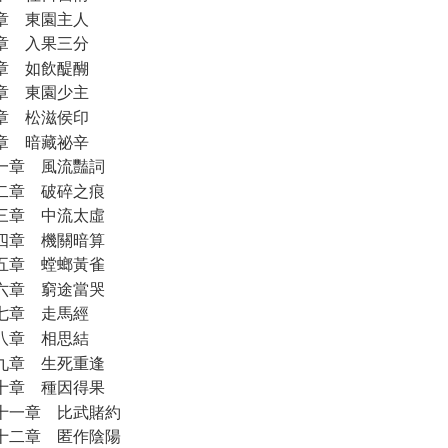
章 東園主人
章 入果三分
章 如飲醍醐
章 東園少主
章 松滋侯印
章 暗藏祕辛
一章 風流豔詞
二章 破碎之痕
三章 中流太虛
四章 機關暗算
五章 螳螂黃雀
六章 窮途當哭
七章 走馬經
八章 相思結
九章 生死重逢
十章 種因得果
十一章 比武賭約
十二章 匿作陰陽