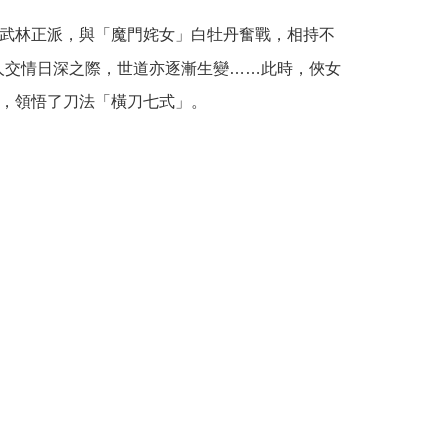
r | Free shipping on orders of NT$490 or more
武林正派，與「魔門姹女」白牡丹奮戰，相持不
人交情日深之際，世道亦逐漸生變……此時，俠女
，領悟了刀法「橫刀七式」。