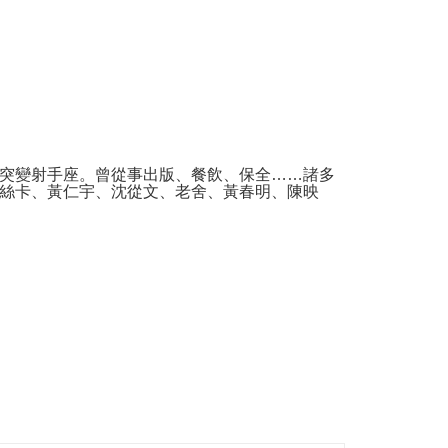
突變射手座。曾從事出版、餐飲、保全……諸多
絲卡、黃仁宇、沈從文、老舍、黃春明、陳映