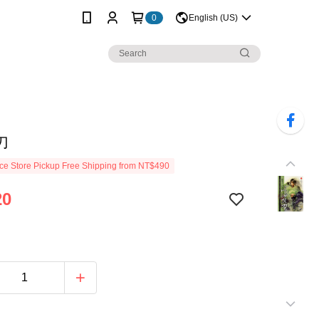
0
English (US)
刀
e Store Pickup Free Shipping from NT$490
20