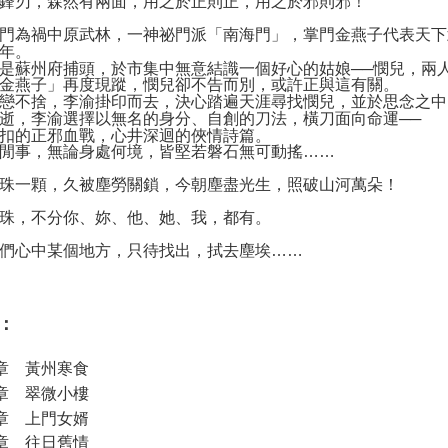
鋒刃，森然有兩面，用之於正則正，用之於邪則邪！
NT$85/orde
門為禍中原武林，一神祕門派「南海門」，掌門金燕子代表天下
年。
是蘇州府捕頭，於市集中無意結識一個好心的姑娘──憫兒，兩
金燕子」再度現蹤，憫兒卻不告而別，或許正與這有關。
戀不捨，李渝掛印而去，決心踏遍天涯尋找憫兒，並於思念之中
逝，李渝選擇以無名的身分、自創的刀法，橫刀面向命運──
扣的正邪血戰，心井深迴的俠情詩篇。
閒事，無論身處何境，皆堅若磐石無可動搖……
珠一顆，久被塵勞關鎖，今朝塵盡光生，照破山河萬朵！
珠，不分你、妳、他、她、我，都有。
們心中某個地方，只待找出，拭去塵埃……
：
章 黃州寒食
章 翠微小樓
章 上門女婿
章 往日舊情