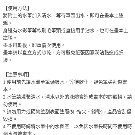
全家取貨付款
【使用方法】
每筆NT$60，滿NT$490(含以上)免運費
將附上的水筆加入清水，等待筆頭出水，即可在畫本上塗
7-11取貨付款
鴉。
每筆NT$60，滿NT$490(含以上)免運費
身邊有水彩筆等軟刷毛筆頭或直接用手沾水，也可在畫本上
塗鴨。
宅配
畫本風乾後，即重覆次使用。
每筆NT$85，滿NT$490(含以上)免運費
畫本請以直立方式晾乾，方可避免紙張因濕潤沾黏造成損
壞。
郵局
每筆NT$85，滿NT$490(含以上)免運費
【注意事項】
1.使用前先讓水流至筆頭吸水，等待軟化，避免筆尖刮傷畫
本。
2.水筆請灌裝清水，清水以外的液體會造成畫本的的毀損，請
勿使用。
3.請勿用力或硬物塗刮表面塗層(如:指尖、錢幣)，產品會刮傷
毀損。
4.不使用時請將水筆中的水倒空，以免因水筆長時間不使用時
漏水浸壞畫本。