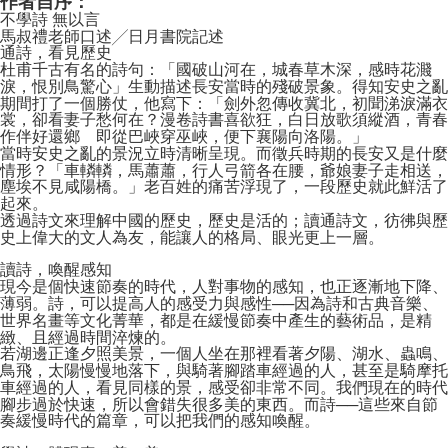
作者自序：
不學詩 無以言
馬叔禮老師口述╱日月書院記述
通詩，看見歷史
杜甫千古有名的詩句：「國破山河在，城春草木深，感時花濺
淚，恨別鳥驚心」生動描述長安當時的殘破景象。得知安史之亂
期間打了一個勝仗，他寫下：「劍外忽傳收冀北，初聞涕淚滿衣
裳，卻看妻子愁何在？漫卷詩書喜欲狂，白日放歌須縱酒，青春
作伴好還鄉 即從巴峽穿巫峽，便下襄陽向洛陽。」
當時安史之亂的景況立時清晰呈現。而徵兵時期的長安又是什麼
情形？「車轔轔，馬蕭蕭，行人弓箭各在腰，爺娘妻子走相送，
塵埃不見咸陽橋。」老百姓的痛苦浮現了，一段歷史就此鮮活了
起來。
透過詩文來理解中國的歷史，歷史是活的；讀通詩文，彷彿與歷
史上偉大的文人為友，能讓人的格局、眼光更上一層。
讀詩，喚醒感知
現今是個快速節奏的時代，人對事物的感知，也正逐漸地下降、
薄弱。詩，可以提高人的感受力與感性──因為詩和古典音樂、
世界名畫等文化菁華，都是在緩慢節奏中產生的藝術品，是精
緻、且經過時間淬煉的。
若湖邊正逢夕照美景，一個人坐在那裡看著夕陽、湖水、蟲鳴、
鳥飛，太陽慢慢地落下，與騎著腳踏車經過的人，甚至是騎摩托
車經過的人，看見同樣的景，感受卻非常不同。我們現在的時代
腳步過於快速，所以會錯失很多美的東西。而詩──這些來自節
奏緩慢時代的篇章，可以把我們的感知喚醒。