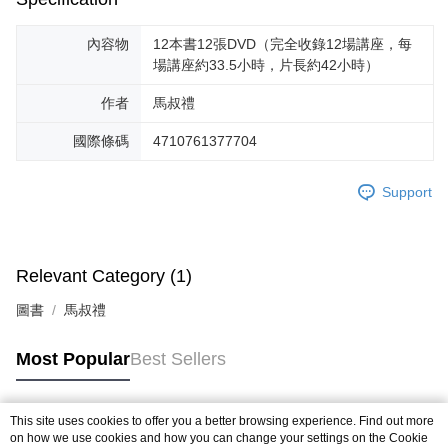
內容物
12本書12張DVD（完全收錄12場講座，每
場講座約33.5小時，片長約42小時）
作者
馬叔禮
國際條碼
4710761377704
Support
Relevant Category (1)
圖書
馬叔禮
Most Popular
Best Sellers
This site uses cookies to offer you a better browsing experience. Find out more
Popular Tags
on how we use cookies and how you can change your settings on the Cookie