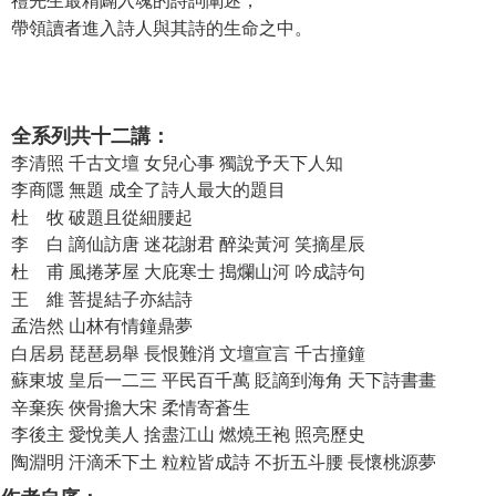
禮先生最精闢入魂的詩詞闡述，
7-11取貨付款
帶領讀者進入詩人與其詩的生命之中。
NT$60/order | Free shipping on orders of NT$490 or more
宅配
NT$85/order | Free shipping on orders of NT$490 or more
全系列共十二講：
李清照 千古文壇 女兒心事 獨說予天下人知
郵局
李商隱 無題 成全了詩人最大的題目
NT$85/order | Free shipping on orders of NT$490 or more
杜 牧 破題且從細腰起
李 白 謫仙訪唐 迷花謝君 醉染黃河 笑摘星辰
杜 甫 風捲茅屋 大庇寒士 搗爛山河 吟成詩句
王 維 菩提結子亦結詩
孟浩然 山林有情鐘鼎夢
白居易 琵琶易舉 長恨難消 文壇宣言 千古撞鐘
蘇東坡 皇后一二三 平民百千萬 貶謫到海角 天下詩書畫
辛棄疾 俠骨擔大宋 柔情寄蒼生
李後主 愛悅美人 捨盡江山 燃燒王袍 照亮歷史
陶淵明 汗滴禾下土 粒粒皆成詩 不折五斗腰 長懷桃源夢