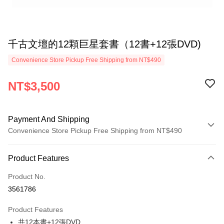
千古文壇的12顆巨星套書（12書+12張DVD)
Convenience Store Pickup Free Shipping from NT$490
NT$3,500
Payment And Shipping
Convenience Store Pickup Free Shipping from NT$490
Payment Method
Product Features
Credit Card (Full Payment)
Product No.
Credit Card Installments
3561786
0% for 3 months
NT$1,166
/month
21 Banks
Product Features
0% for 6 months
NT$583
/month
21 Banks
Taiwan Cooperative Bank
First Commercial Bank
共12本書+12張DVD
Hua Nan Commercial Bank
Chang Hwa Commercial Bank