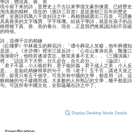
學詩，體現真、善、美
現今留下來的詩，是歷史上千古以來學儒文豪所揀選、已經歷史
淘洗過的精粹。現在的《唐詩三百首》是從唐朝三百年的歷史
裡，全唐詩四萬八千首好詩之中，再精挑細選出三百首，可謂兼
具真善美的文字瑰寶、字字珠璣。給孩子學詩，就是在孩子的品
格裡種下真、善、美的養分。現在，正是我們推展讀詩刻不容緩
的時候。
詩，流傳千古的精鍊
《紅樓夢》中林黛玉的葬花詞：「儂今葬花人笑癡，他年葬儂知
是誰」，《水滸傳》裡宋江提反詩：「心在山東身在吳，飄蓬江
海漫嗟吁，他時若遂凌雲志，敢笑黃巢不丈夫」，《三國演義》
裡：「話說天下大勢，分久必合，合久必分。」，《論語》：
「君子不器，小人喻於利，君子喻於義，君子成人之美，小人反
是。」是如此精鍊簡單的句子。而《老子》五千言，講述天道之
理，卻竟只有五千個字。可見所有中國的文學，都是用「詩」這
般精鍊的句子建構而成。大多數的人所熟記的文學，幾乎都是詩
句。可說所有中國文化，全部蘊藏在詩之中了。
Display Desktop Mode Details
Specification