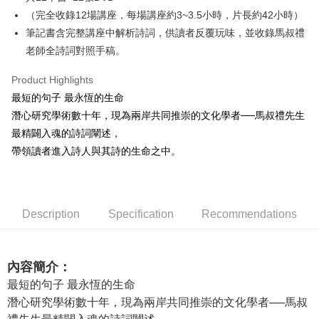
0% for 12 months
NT$291
/month
21 Banks
Taiwan Cooperative Bank
First Commercial Bank
The Shanghai Commercial &
Taipei Fubon Commercial Bank
（完全收錄12場講座，每場講座約3~3.5小時，片長約42小時）
Hua Nan Commercial Bank
Chang Hwa Commercial Bank
0% for 24 months
NT$145
/month
20 Banks
Taiwan Cooperative Bank
First Commercial Bank
Savings Bank
筆記書含完整講座中解析詩詞，供讀者反覆玩味，並收錄馬叔禮
The Shanghai Commercial &
Taipei Fubon Commercial Bank
Hua Nan Commercial Bank
Chang Hwa Commercial Bank
Cathay United Bank
Mega International Commercial
Taiwan Cooperative Bank
First Commercial Bank
Convenience Store Pickup and Pay
Savings Bank
老師全詩詞對照手稿。
The Shanghai Commercial &
Taipei Fubon Commercial Bank
Bank
Hua Nan Commercial Bank
Chang Hwa Commercial Bank
Cathay United Bank
Mega International Commercial
Savings Bank
Taiwan Business Bank
Taichung Commercial Bank
LINE Pay
The Shanghai Commercial &
Taipei Fubon Commercial Bank
Product Highlights
Bank
Cathay United Bank
Mega International Commercial
HSBC Bank (Taiwan) Limited
Hwatai Bank
Savings Bank
Taiwan Business Bank
Taichung Commercial Bank
最短的句子 最永恆的生命
Bank
Apple Pay
Union Bank of Taiwan
Far Eastern International Bank
Mega International Commercial
Taiwan Business Bank
HSBC Bank (Taiwan) Limited
Hwatai Bank
潛心研究學術數十年，現為兩岸共同推崇的文化學者──馬叔禮先生
Taiwan Business Bank
Taichung Commercial Bank
Yuanta Commercial Bank
Bank SinoPac
Bank
Union Bank of Taiwan
Far Eastern International Bank
JKOPAY
HSBC Bank (Taiwan) Limited
Hwatai Bank
最精闢入魂的詩詞闡述，
E.SUN Commercial Bank
DBS Bank
Taichung Commercial Bank
HSBC Bank (Taiwan) Limited
Yuanta Commercial Bank
Bank SinoPac
Union Bank of Taiwan
Far Eastern International Bank
Taishin International Bank
CTBC Bank
帶領讀者進入詩人與其詩的生命之中。
Hwatai Bank
Union Bank of Taiwan
E.SUN Commercial Bank
DBS Bank
Easy Wallet
Yuanta Commercial Bank
Bank SinoPac
Taiwan Rakuten Card, Inc.
Far Eastern International Bank
Yuanta Commercial Bank
Taishin International Bank
CTBC Bank
E.SUN Commercial Bank
DBS Bank
Bank SinoPac
E.SUN Commercial Bank
Google Pay
Taiwan Rakuten Card, Inc.
Taishin International Bank
CTBC Bank
DBS Bank
Taishin International Bank
Taiwan Rakuten Card, Inc.
Plus Pay
CTBC Bank
Taiwan Rakuten Card, Inc.
Description
Specification
Recommendations
ATM Transfer
內容簡介：
Shipping Method
最短的句子 最永恆的生命
全家取貨付款
潛心研究學術數十年，現為兩岸共同推崇的文化學者──馬叔
NT$60/order | Free shipping on orders of NT$490 or more