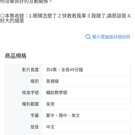
何培養良好的互動關係。
◎本集收錄：1.眼睛怎麼了 2.快救救風車 3.我錯了,請原諒我 4.
好大的城堡
顯示電腦版詳細說明
商品規格
影片長度
共4集，全長49分鐘
級別
普通級
核准字號
輔助教學類
權利範圍
家用
字幕
繁中、簡中、英文
發音
中文