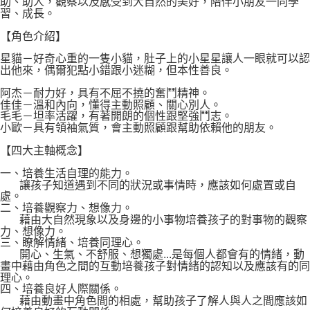
助、助人，觀察以及感受到大自然的美好，陪伴小朋友一同學
習、成長。
【角色介紹】
星貓－好奇心重的一隻小貓，肚子上的小星星讓人一眼就可以認
出他來，偶爾犯點小錯跟小迷糊，但本性善良。
阿杰－耐力好，具有不屈不撓的奮鬥精神。
佳佳－溫和內向，懂得主動照顧、關心別人。
毛毛－坦率活躍，有著開朗的個性跟堅強鬥志。
小歐－具有領袖氣質，會主動照顧跟幫助依賴他的朋友。
【四大主軸概念】
一、培養生活自理的能力。
讓孩子知道遇到不同的狀況或事情時，應該如何處置或自
處。
二、培養觀察力、想像力。
藉由大自然現象以及身邊的小事物培養孩子的對事物的觀察
力、想像力。
三、瞭解情緒、培養同理心。
開心、生氣、不舒服、想獨處...是每個人都會有的情緒，動
畫中藉由角色之間的互動培養孩子對情緒的認知以及應該有的同
理心。
四、培養良好人際關係。
藉由動畫中角色間的相處，幫助孩子了解人與人之間應該如