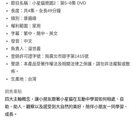
節目名稱：小星貓樂園2：第5~8集 DVD
華南商業銀行
彰化商業銀行
12 期 0 利率 每期
NT$8
21家銀行
合作金庫商業銀行
第一商業銀行
長度：共4集，全長49分鐘
上海商業儲蓄銀行
台北富邦商業銀行
華南商業銀行
彰化商業銀行
24 期 0 利率 每期
NT$4
20家銀行
合作金庫商業銀行
第一商業銀行
國泰世華商業銀行
兆豐國際商業銀行
級別：普遍級
上海商業儲蓄銀行
台北富邦商業銀行
華南商業銀行
彰化商業銀行
臺灣中小企業銀行
台中商業銀行
合作金庫商業銀行
第一商業銀行
權利範圍：家用
超商取貨付款
國泰世華商業銀行
兆豐國際商業銀行
上海商業儲蓄銀行
台北富邦商業銀行
匯豐（台灣）商業銀行
華泰商業銀行
華南商業銀行
彰化商業銀行
臺灣中小企業銀行
台中商業銀行
字幕：繁中、簡中、英文
國泰世華商業銀行
兆豐國際商業銀行
聯邦商業銀行
遠東國際商業銀行
LINE Pay
上海商業儲蓄銀行
台北富邦商業銀行
匯豐（台灣）商業銀行
華泰商業銀行
發音：中文
臺灣中小企業銀行
台中商業銀行
元大商業銀行
永豐商業銀行
兆豐國際商業銀行
臺灣中小企業銀行
聯邦商業銀行
遠東國際商業銀行
匯豐（台灣）商業銀行
華泰商業銀行
負責人：温世義
Apple Pay
玉山商業銀行
星展（台灣）商業銀行
台中商業銀行
匯豐（台灣）商業銀行
元大商業銀行
永豐商業銀行
聯邦商業銀行
遠東國際商業銀行
登錄許可證字號：局廣北市錄字第1415號
台新國際商業銀行
中國信託商業銀行
華泰商業銀行
聯邦商業銀行
玉山商業銀行
星展（台灣）商業銀行
街口支付
元大商業銀行
永豐商業銀行
台灣樂天信用卡公司
遠東國際商業銀行
元大商業銀行
警語：本產品受著作權法及相關法律之保護，請勿非法複製或散
台新國際商業銀行
中國信託商業銀行
玉山商業銀行
星展（台灣）商業銀行
永豐商業銀行
玉山商業銀行
佈。
台灣樂天信用卡公司
悠遊付
台新國際商業銀行
中國信託商業銀行
星展（台灣）商業銀行
台新國際商業銀行
生產地：台灣
台灣樂天信用卡公司
中國信託商業銀行
台灣樂天信用卡公司
Google Pay
銷售重點
全盈+PAY
四大主軸概念，讓小朋友跟著小星貓在互動中學習如何相處、自
ATM付款
助、助人，觀察以及感受到大自然的美好，陪伴小朋友一同學習、
成長。
運送方式
全家取貨付款