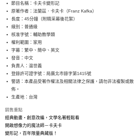
節目名稱：卡夫卡變形記
華南商業銀行
彰化商業銀行
12 期 0 利率 每期
NT$8
21家銀行
合作金庫商業銀行
第一商業銀行
原著作者：法蘭茲．卡夫卡（Franz Kafka）
上海商業儲蓄銀行
台北富邦商業銀行
華南商業銀行
彰化商業銀行
24 期 0 利率 每期
NT$4
20家銀行
合作金庫商業銀行
第一商業銀行
國泰世華商業銀行
兆豐國際商業銀行
長度：45分鐘（附精采幕後花絮）
上海商業儲蓄銀行
台北富邦商業銀行
華南商業銀行
彰化商業銀行
臺灣中小企業銀行
台中商業銀行
合作金庫商業銀行
第一商業銀行
級別：普通級
超商取貨付款
國泰世華商業銀行
兆豐國際商業銀行
上海商業儲蓄銀行
台北富邦商業銀行
匯豐（台灣）商業銀行
華泰商業銀行
華南商業銀行
彰化商業銀行
臺灣中小企業銀行
台中商業銀行
核准字號：輔助教學類
國泰世華商業銀行
兆豐國際商業銀行
聯邦商業銀行
遠東國際商業銀行
LINE Pay
上海商業儲蓄銀行
台北富邦商業銀行
匯豐（台灣）商業銀行
華泰商業銀行
權利範圍：家用
臺灣中小企業銀行
台中商業銀行
元大商業銀行
永豐商業銀行
兆豐國際商業銀行
臺灣中小企業銀行
聯邦商業銀行
遠東國際商業銀行
匯豐（台灣）商業銀行
華泰商業銀行
字幕：繁中、簡中、英文
Apple Pay
玉山商業銀行
星展（台灣）商業銀行
台中商業銀行
匯豐（台灣）商業銀行
元大商業銀行
永豐商業銀行
聯邦商業銀行
遠東國際商業銀行
發音：中文
台新國際商業銀行
中國信託商業銀行
華泰商業銀行
聯邦商業銀行
玉山商業銀行
星展（台灣）商業銀行
街口支付
元大商業銀行
永豐商業銀行
台灣樂天信用卡公司
遠東國際商業銀行
元大商業銀行
負責人：温世義
台新國際商業銀行
中國信託商業銀行
玉山商業銀行
星展（台灣）商業銀行
永豐商業銀行
玉山商業銀行
登錄許可證字號：局廣北巿錄字第1415號
台灣樂天信用卡公司
悠遊付
台新國際商業銀行
中國信託商業銀行
星展（台灣）商業銀行
台新國際商業銀行
警語：本產品受著作權法及相關法律之保護，請勿非法複製或散
台灣樂天信用卡公司
中國信託商業銀行
台灣樂天信用卡公司
Google Pay
佈。
全盈+PAY
生產地：台灣
ATM付款
銷售重點
經典動畫‧創意改編，文學名著輕鬆看
運送方式
開啟想像力的魔法師－卡夫卡
變形記，百年限量典藏版！
全家取貨付款