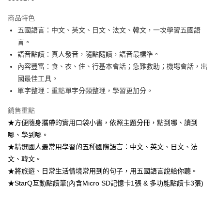
3 期 0 利率 每期
NT$555
21家銀行
商品特色
6 期 0 利率 每期
NT$277
21家銀行
合作金庫商業銀行
第一商業銀行
五國語言：中文、英文、日文、法文、韓文，一次學習五國語
華南商業銀行
彰化商業銀行
12 期 0 利率 每期
NT$138
21家銀行
合作金庫商業銀行
第一商業銀行
言。
上海商業儲蓄銀行
台北富邦商業銀行
華南商業銀行
彰化商業銀行
24 期 0 利率 每期
NT$69
20家銀行
合作金庫商業銀行
第一商業銀行
國泰世華商業銀行
兆豐國際商業銀行
語音點讀：真人發音，隨點隨讀，語音最標準。
上海商業儲蓄銀行
台北富邦商業銀行
華南商業銀行
彰化商業銀行
臺灣中小企業銀行
台中商業銀行
合作金庫商業銀行
第一商業銀行
內容豐富：食、衣、住、行基本會話；急難救助；機場會話，出
超商取貨付款
國泰世華商業銀行
兆豐國際商業銀行
上海商業儲蓄銀行
台北富邦商業銀行
匯豐（台灣）商業銀行
華泰商業銀行
華南商業銀行
彰化商業銀行
臺灣中小企業銀行
台中商業銀行
國最佳工具。
國泰世華商業銀行
兆豐國際商業銀行
聯邦商業銀行
遠東國際商業銀行
LINE Pay
上海商業儲蓄銀行
台北富邦商業銀行
匯豐（台灣）商業銀行
華泰商業銀行
單字整理：重點單字分類整理，學習更加分。
臺灣中小企業銀行
台中商業銀行
元大商業銀行
永豐商業銀行
兆豐國際商業銀行
臺灣中小企業銀行
聯邦商業銀行
遠東國際商業銀行
匯豐（台灣）商業銀行
華泰商業銀行
Apple Pay
玉山商業銀行
星展（台灣）商業銀行
台中商業銀行
匯豐（台灣）商業銀行
元大商業銀行
永豐商業銀行
銷售重點
聯邦商業銀行
遠東國際商業銀行
台新國際商業銀行
中國信託商業銀行
華泰商業銀行
聯邦商業銀行
玉山商業銀行
星展（台灣）商業銀行
街口支付
★方便隨身攜帶的實用口袋小書，依照主題分冊，點到哪、讀到
元大商業銀行
永豐商業銀行
台灣樂天信用卡公司
遠東國際商業銀行
元大商業銀行
台新國際商業銀行
中國信託商業銀行
玉山商業銀行
星展（台灣）商業銀行
哪、學到哪。
永豐商業銀行
玉山商業銀行
台灣樂天信用卡公司
悠遊付
台新國際商業銀行
中國信託商業銀行
★精選國人最常用學習的五種國際語言：中文、英文、日文、法
星展（台灣）商業銀行
台新國際商業銀行
台灣樂天信用卡公司
中國信託商業銀行
台灣樂天信用卡公司
Google Pay
文、韓文。
★將旅遊、日常生活情境常用到的句子，用五國語言說給你聽。
全盈+PAY
★StarQ互動點讀筆(內含Micro SD記憶卡1張 & 多功能點讀卡3張)
ATM付款