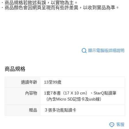
．商品規格若敘述有誤，以實物為主。
．商品顏色會因網頁呈現而有些許差異，以收到實品為準。
顯示電腦版詳細說明
商品規格
適讀年齡
13至99歲
內容物
1套7本書（17 X 10 cm）、StarQ點讀筆
（內含Micro SD記憶卡及usb線）
贈品
３張多功能點讀卡
客服