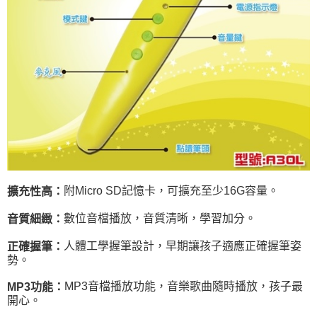
附Micro SD記憶卡，可擴充至少16G容量。
擴充性高：
數位音檔播放，音質清晰，學習加分。
音質細緻：
人體工學握筆設計，早期讓孩子適應正確握筆姿
正確握筆：
勢。
MP3音檔播放功能，音樂歌曲隨時播放，孩子最
MP3
功能：
開心。