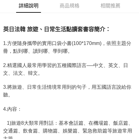
運送方式
詳細說明
商品規格
相關推薦
全家取貨付款
每筆NT$60，滿NT$490(含以上)免運費
英日法韓
旅遊、日常生活點讀套書容簡介：
7-11取貨付款
每筆NT$60，滿NT$490(含以上)免運費
1.方便隨身攜帶的實用口袋小書(100*170mm)，依照主題分
宅配
冊，點到哪、讀到哪、學到哪。
每筆NT$85，滿NT$490(含以上)免運費
2.精選國人最常用學習的五種國際語言──中文、英文、日
郵局
文、法文、韓文。
每筆NT$85，滿NT$490(含以上)免運費
3.將旅遊、日常生活情境常用到的句子，用五國語言說給你
聽。
4.內容：
1)旅遊8大類常用對話：基本會話篇、在機場篇、飯店篇、
交通篇、飲食篇、購物篇、娛樂篇、緊急救助篇等旅遊常用
主題。