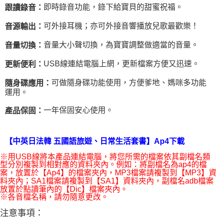
即時錄音功能，錄下給寶貝的甜蜜祝福。
跟讀錄音：
可外接耳機；亦可外接音響播放兒歌最歡樂！
音源輸出：
音量大小聲切換，為寶寶調整做適當的音量。
音量切換：
USB線連結電腦上網，更新檔案方便又迅速。
更新便利：
可做隨身碟功能使用，方便爹地、媽咪多功能
隨身碟應用：
運用。
一年保固安心使用。
產品保固：
【中英日法韓 五國語旅遊、日常生活套書】Ap4下載
※用USB線將本產品連結電腦，將您所需的檔案依其副檔名類
型分別複製到相對應的資料夾內。例如：將副檔名為ap4的檔
案，放置於【Ap4】的檔案夾內，MP3檔案請複製到【MP3】資
料夾內；SA1檔案請複製到【SA1】資料夾內，副檔名adb檔案
放置於點讀筆內的【Dic】檔案夾內。
※各音檔名稱，請勿隨意更改。
注意事項：