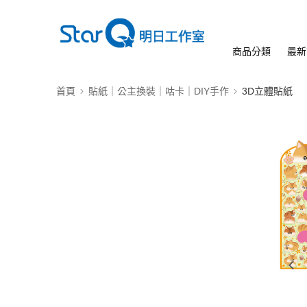
商品分類
最新
首頁
貼紙｜公主換裝｜咕卡｜DIY手作
3D立體貼紙