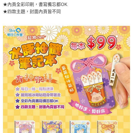
★內頁全彩印刷，書寫備忘都OK
★四款主題，封面內頁皆不同