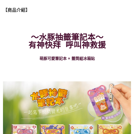
運送方式
【商品介紹】
全家取貨付款
每筆NT$60，滿NT$490(含以上)免運費
7-11取貨付款
～
水豚抽籤筆記本
～
每筆NT$60，滿NT$490(含以上)免運費
有神快拜 呼叫神救援
宅配
萌豚可愛筆記本 × 籤筒組冰箱貼
每筆NT$85，滿NT$490(含以上)免運費
郵局
每筆NT$85，滿NT$490(含以上)免運費
境外區配送
查看運費