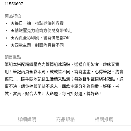
信用卡分期付款
11556697
3 期 0 利率 每期
NT$33
21家銀行
商品特色
6 期 0 利率 每期
NT$16
21家銀行
合作金庫商業銀行
第一商業銀行
★每日一抽，指點迷津神救援
華南商業銀行
彰化商業銀行
12 期 0 利率 每期
NT$8
21家銀行
合作金庫商業銀行
第一商業銀行
★精緻壓克力籤筒方便隨身帶著走
上海商業儲蓄銀行
台北富邦商業銀行
華南商業銀行
彰化商業銀行
24 期 0 利率 每期
NT$4
20家銀行
合作金庫商業銀行
第一商業銀行
國泰世華商業銀行
兆豐國際商業銀行
★內頁全彩印刷，書寫備忘都OK
上海商業儲蓄銀行
台北富邦商業銀行
華南商業銀行
彰化商業銀行
臺灣中小企業銀行
台中商業銀行
合作金庫商業銀行
第一商業銀行
★四款主題，封面內頁皆不同
超商取貨付款
國泰世華商業銀行
兆豐國際商業銀行
上海商業儲蓄銀行
台北富邦商業銀行
匯豐（台灣）商業銀行
華泰商業銀行
華南商業銀行
彰化商業銀行
臺灣中小企業銀行
台中商業銀行
國泰世華商業銀行
兆豐國際商業銀行
聯邦商業銀行
遠東國際商業銀行
LINE Pay
上海商業儲蓄銀行
台北富邦商業銀行
銷售重點
匯豐（台灣）商業銀行
華泰商業銀行
臺灣中小企業銀行
台中商業銀行
元大商業銀行
永豐商業銀行
兆豐國際商業銀行
臺灣中小企業銀行
筆記本搭配精緻壓克力籤筒組冰箱貼，送禮自用皆宜，趣味又實
聯邦商業銀行
遠東國際商業銀行
匯豐（台灣）商業銀行
華泰商業銀行
Apple Pay
玉山商業銀行
星展（台灣）商業銀行
台中商業銀行
匯豐（台灣）商業銀行
元大商業銀行
永豐商業銀行
用！筆記內頁全彩印刷，款款皆不同，寫寫畫畫、心得筆記、約會
聯邦商業銀行
遠東國際商業銀行
台新國際商業銀行
中國信託商業銀行
華泰商業銀行
聯邦商業銀行
玉山商業銀行
星展（台灣）商業銀行
街口支付
備忘……隨手隨地記錄生活精采點滴；每款皆附籤筒組冰箱貼，遇
元大商業銀行
永豐商業銀行
台灣樂天信用卡公司
遠東國際商業銀行
元大商業銀行
台新國際商業銀行
中國信託商業銀行
玉山商業銀行
星展（台灣）商業銀行
事不決，讓你抽籤問卦不求人，四款主題分別為戀愛、好運、考
永豐商業銀行
玉山商業銀行
台灣樂天信用卡公司
悠遊付
台新國際商業銀行
中國信託商業銀行
試、富貴，貼合人生四大命題，每日抽好運，算好命！
星展（台灣）商業銀行
台新國際商業銀行
台灣樂天信用卡公司
中國信託商業銀行
台灣樂天信用卡公司
Google Pay
全盈+PAY
詳細說明
商品規格
相關推薦
ATM付款