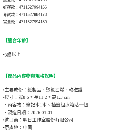
好運款：4711527994166
考試款：4711527994173
富貴款：4711527994180
【適合年齡】
•
歲以上
3
【
產品內容物與規格說明
】
•主要成份：紙製品、聚氯乙烯、軟磁鐵
•尺寸：寬8.6 * 長11.2 * 高1.3 cm
‧內容物：筆記本1本、抽籤組冰箱貼一個
‧製造日期：2026.01.01
•進口商：明日工作室股份有限公司
•原產地：中國