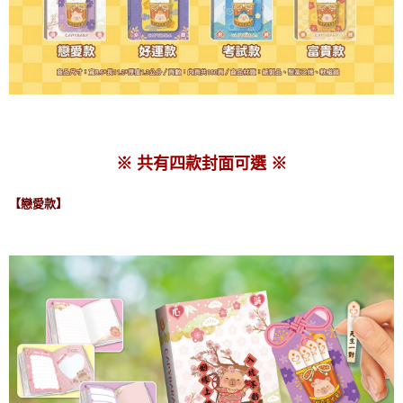
※ 共有四款封面可選 ※
【戀愛款】