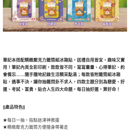
筆記本搭配精緻壓克力籤筒組冰箱貼，送禮自用皆宜，趣味又實
用！筆記內頁全彩印刷，款款皆不同，寫寫畫畫、心得筆記、約
會備忘……隨手隨地記錄生活精采點滴；每款皆附籤筒組冰箱
貼，遇事不決，讓你抽籤問卦不求人，四款主題分別為戀愛、好
運、考試、富貴，貼合人生四大命題，每日抽好運，算好命！
||產品特色||
★每日一抽，指點迷津神救援
★精緻壓克力籤筒方便隨身帶著走