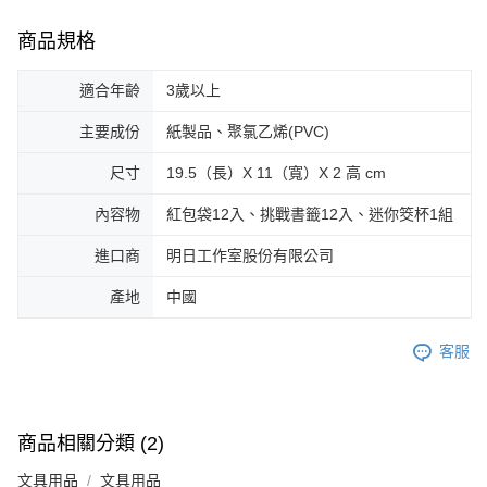
商品規格
適合年齡
3歲以上
主要成份
紙製品、聚氯乙烯(PVC)
尺寸
19.5（長）X 11（寬）X 2 高 cm
內容物
紅包袋12入、挑戰書籤12入、迷你筊杯1組
進口商
明日工作室股份有限公司
產地
中國
客服
商品相關分類 (2)
文具用品
文具用品