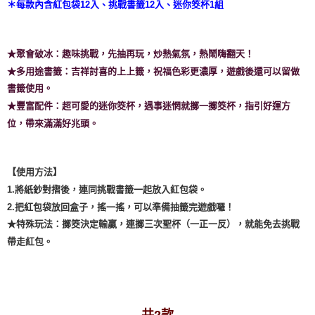
＊每款內含紅包袋12入、挑戰書籤12入、迷你筊杯1組
★聚會破冰：趣味挑戰，先抽再玩，炒熱氣氛，熱鬧嗨翻天！
★多用途書籤：吉祥討喜的上上籤，祝福色彩更濃厚，遊戲後還可以留做
書籤使用。
★豐富配件：超可愛的迷你筊杯，遇事迷惘就擲一擲筊杯，指引好運方
位，帶來滿滿好兆頭。
【使用方法】
1.將紙鈔對摺後，連同挑戰書籤一起放入紅包袋。
2.把紅包袋放回盒子，搖一搖，可以準備抽籤完遊戲囉！
★特殊玩法：擲筊決定輸贏，連擲三次聖杯（一正一反），就能免去挑戰
帶走紅包。
— 共2款 —