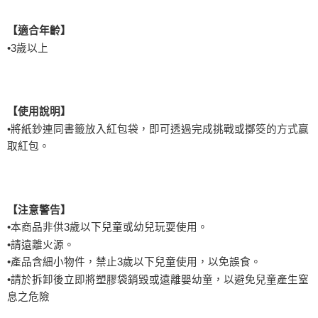
【適合年齡】
•
3
歲以上
【使用說明】
•將紙鈔連同書籤放入紅包袋，即可透過完成挑戰或擲筊的方式贏
取紅包。
【注意警告】
•本商品非供3歲以下兒童或幼兒玩耍使用。
•請遠離火源。
•產品含細小物件，禁止3歲以下兒童使用，以免誤食。
•請於拆卸後立即將塑膠袋銷毀或遠離嬰幼童，以避免兒童產生窒
息之危險