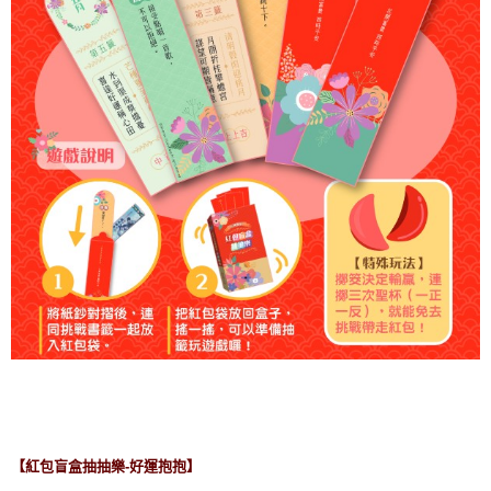
【紅包盲盒抽抽樂-好運抱抱】