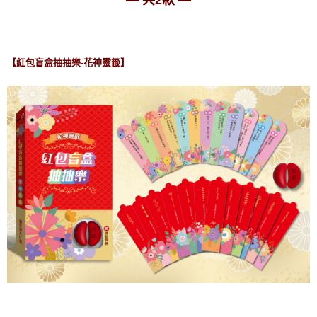
【紅包盲盒抽抽樂-花神靈籤】