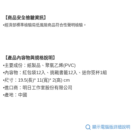
【商品安全檢驗資訊】
•經濟部標準檢驗局低風險商品符合性聲明檢驗。
【產品內容物與規格說明】
•主要成份：紙製品、聚氯乙烯(PVC)
•內容物：紅包袋12入、挑戰書籤12入、迷你筊杯1組
•尺寸：19.5(長)* 11(寬)* 2(高) cm
•進口商：明日工作室股份有限公司
•產地：中國
顯示電腦版詳細說明