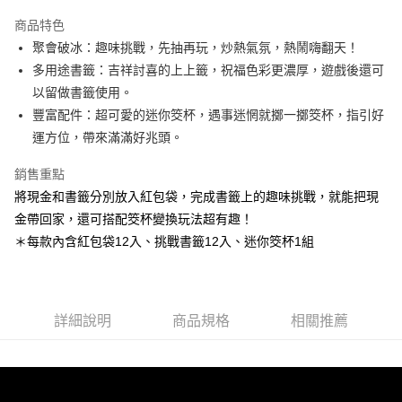
3 期 0 利率 每期
NT$36
21家銀行
商品特色
6 期 0 利率 每期
NT$18
21家銀行
合作金庫商業銀行
第一商業銀行
聚會破冰：趣味挑戰，先抽再玩，炒熱氣氛，熱鬧嗨翻天！
華南商業銀行
彰化商業銀行
12 期 0 利率 每期
NT$9
21家銀行
合作金庫商業銀行
第一商業銀行
多用途書籤：吉祥討喜的上上籤，祝福色彩更濃厚，遊戲後還可
上海商業儲蓄銀行
台北富邦商業銀行
華南商業銀行
彰化商業銀行
24 期 0 利率 每期
NT$4
20家銀行
合作金庫商業銀行
第一商業銀行
國泰世華商業銀行
兆豐國際商業銀行
以留做書籤使用。
上海商業儲蓄銀行
台北富邦商業銀行
華南商業銀行
彰化商業銀行
臺灣中小企業銀行
台中商業銀行
合作金庫商業銀行
第一商業銀行
豐富配件：超可愛的迷你筊杯，遇事迷惘就擲一擲筊杯，指引好
超商取貨付款
國泰世華商業銀行
兆豐國際商業銀行
上海商業儲蓄銀行
台北富邦商業銀行
匯豐（台灣）商業銀行
華泰商業銀行
華南商業銀行
彰化商業銀行
臺灣中小企業銀行
台中商業銀行
運方位，帶來滿滿好兆頭。
國泰世華商業銀行
兆豐國際商業銀行
聯邦商業銀行
遠東國際商業銀行
LINE Pay
上海商業儲蓄銀行
台北富邦商業銀行
匯豐（台灣）商業銀行
華泰商業銀行
臺灣中小企業銀行
台中商業銀行
元大商業銀行
永豐商業銀行
兆豐國際商業銀行
臺灣中小企業銀行
銷售重點
聯邦商業銀行
遠東國際商業銀行
匯豐（台灣）商業銀行
華泰商業銀行
Apple Pay
玉山商業銀行
星展（台灣）商業銀行
台中商業銀行
匯豐（台灣）商業銀行
元大商業銀行
永豐商業銀行
將現金和書籤分別放入紅包袋，完成書籤上的趣味挑戰，就能把現
聯邦商業銀行
遠東國際商業銀行
台新國際商業銀行
中國信託商業銀行
華泰商業銀行
聯邦商業銀行
玉山商業銀行
星展（台灣）商業銀行
街口支付
金帶回家，還可搭配筊杯變換玩法超有趣！
元大商業銀行
永豐商業銀行
台灣樂天信用卡公司
遠東國際商業銀行
元大商業銀行
台新國際商業銀行
中國信託商業銀行
玉山商業銀行
星展（台灣）商業銀行
＊每款內含紅包袋12入、挑戰書籤12入、迷你筊杯1組
永豐商業銀行
玉山商業銀行
台灣樂天信用卡公司
悠遊付
台新國際商業銀行
中國信託商業銀行
星展（台灣）商業銀行
台新國際商業銀行
台灣樂天信用卡公司
中國信託商業銀行
台灣樂天信用卡公司
Google Pay
全盈+PAY
詳細說明
商品規格
相關推薦
ATM付款
運送方式