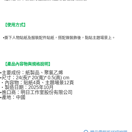
【
使用方式
】
•
撕下人物貼紙及服裝配件貼紙，搭配做裝飾後，黏貼主題場景上。
【產品內容物與規格說明】
•主要成份：紙製品、聚氯乙烯
•尺寸：
24(長)* 20(寬)* 0.5(高) cm
‧內容物：
貼紙4頁、主題場景12頁
‧製造日期：
2025年10月
•進口商：明日工作室股份有限公司
•產地：中國