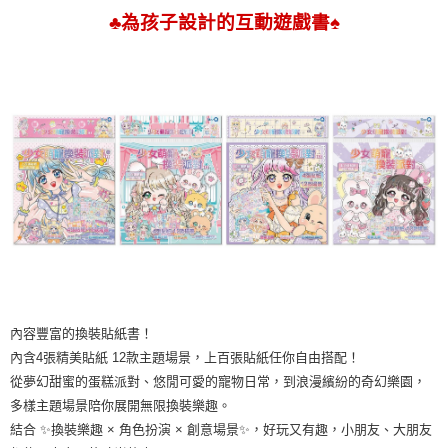
♣
♠
為孩子設計的互動遊戲書
內容豐富的換裝貼紙書！
內含4張精美貼紙 12款主題場景，上百張貼紙任你自由搭配！
從夢幻甜蜜的蛋糕派對、悠閒可愛的寵物日常，到浪漫繽紛的奇幻樂園，
多樣主題場景陪你展開無限換裝樂趣。
結合 ✨換裝樂趣 × 角色扮演 × 創意場景✨，好玩又有趣，小朋友、大朋友