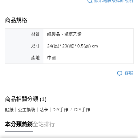
顯示電腦版詳細說明
商品規格
材質
紙製品、聚氯乙烯
尺寸
24(長)* 20(寬)* 0.5(高) cm
產地
中國
客服
商品相關分類 (1)
貼紙｜公主換裝｜咕卡｜DIY手作
DIY手作
本分類熱銷
全站排行