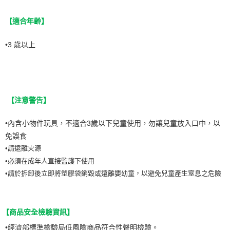
【適合年齡】
•3 歲以上
【注意警告】
•內含小物件玩具，不適合3歲以下兒童使用，勿讓兒童放入口中，以
免誤食
•請遠離火源
•必須在成年人直接監護下使用
•請於拆卸後立即將塑膠袋銷毀或遠離嬰幼童，以避免兒童產生窒息之危險
【商品安全檢驗資訊】
•
經濟部標準檢驗局低風險商品符合性聲明檢驗。