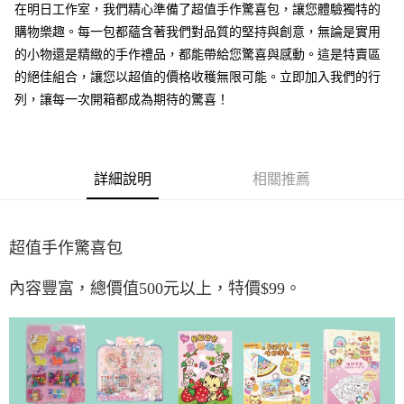
在明日工作室，我們精心準備了超值手作驚喜包，讓您體驗獨特的
華南商業銀行
彰化商業銀行
12 期 0 利率 每期
NT$8
21家銀行
合作金庫商業銀行
第一商業銀行
購物樂趣。每一包都蘊含著我們對品質的堅持與創意，無論是實用
上海商業儲蓄銀行
台北富邦商業銀行
華南商業銀行
彰化商業銀行
24 期 0 利率 每期
NT$4
20家銀行
合作金庫商業銀行
第一商業銀行
國泰世華商業銀行
兆豐國際商業銀行
的小物還是精緻的手作禮品，都能帶給您驚喜與感動。這是特賣區
上海商業儲蓄銀行
台北富邦商業銀行
華南商業銀行
彰化商業銀行
臺灣中小企業銀行
台中商業銀行
合作金庫商業銀行
第一商業銀行
的絕佳組合，讓您以超值的價格收穫無限可能。立即加入我們的行
超商取貨付款
國泰世華商業銀行
兆豐國際商業銀行
上海商業儲蓄銀行
台北富邦商業銀行
匯豐（台灣）商業銀行
華泰商業銀行
華南商業銀行
彰化商業銀行
臺灣中小企業銀行
台中商業銀行
列，讓每一次開箱都成為期待的驚喜！
國泰世華商業銀行
兆豐國際商業銀行
聯邦商業銀行
遠東國際商業銀行
LINE Pay
上海商業儲蓄銀行
台北富邦商業銀行
匯豐（台灣）商業銀行
華泰商業銀行
臺灣中小企業銀行
台中商業銀行
元大商業銀行
永豐商業銀行
兆豐國際商業銀行
臺灣中小企業銀行
聯邦商業銀行
遠東國際商業銀行
匯豐（台灣）商業銀行
華泰商業銀行
Apple Pay
玉山商業銀行
星展（台灣）商業銀行
台中商業銀行
匯豐（台灣）商業銀行
元大商業銀行
永豐商業銀行
聯邦商業銀行
遠東國際商業銀行
台新國際商業銀行
中國信託商業銀行
華泰商業銀行
聯邦商業銀行
玉山商業銀行
星展（台灣）商業銀行
詳細說明
相關推薦
街口支付
元大商業銀行
永豐商業銀行
台灣樂天信用卡公司
遠東國際商業銀行
元大商業銀行
台新國際商業銀行
中國信託商業銀行
玉山商業銀行
星展（台灣）商業銀行
永豐商業銀行
玉山商業銀行
台灣樂天信用卡公司
悠遊付
台新國際商業銀行
中國信託商業銀行
星展（台灣）商業銀行
台新國際商業銀行
台灣樂天信用卡公司
中國信託商業銀行
台灣樂天信用卡公司
Google Pay
超值手作驚喜包
全盈+PAY
內容豐富，總價值500元以上，特價$99。
ATM付款
運送方式
全家取貨付款